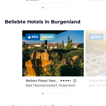
Beliebte Hotels in Burgenland
99%
98%
AWARD
Reiters Finest Family Hotel
Bad Tatzmannsdorf, Österreich
Bad Tatzm