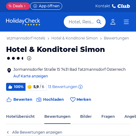
%
Deals
App öffnen
Kontakt
Hotel, Reiseziel
ad Tatzmannsdorf Hotels
Hotel & Konditorei Simon
Bewertungen
Hotel & Konditorei Simon
Jormannsdorfer Straße 15 7431 Bad Tatzmannsdorf Österreich
Auf Karte anzeigen
13
Bewertungen
100%
5,9
/ 6
Bewerten
Hochladen
Merken
Hotelübersicht
Bewertungen
Bilder
Fragen
Ange
Alle Bewertungen anzeigen