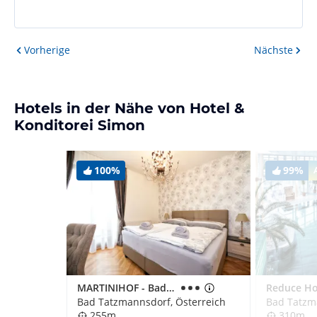
Vorherige
Nächste
Hotels in der Nähe von Hotel &
Konditorei Simon
100%
99%
MARTINIHOF - Bad Tatzmannsdorf
Bad Tatzmannsdorf, Österreich
Bad Tatzm
255m
310m