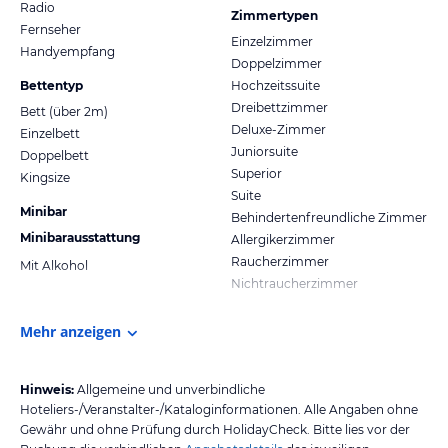
Radio
Zimmertypen
Fernseher
Einzelzimmer
Handyempfang
Doppelzimmer
Bettentyp
Hochzeitssuite
Dreibettzimmer
Bett (über 2m)
Deluxe-Zimmer
Einzelbett
Juniorsuite
Doppelbett
Superior
Kingsize
Suite
Minibar
Behindertenfreundliche Zimmer
Minibarausstattung
Allergikerzimmer
Raucherzimmer
Mit Alkohol
Nichtraucherzimmer
Mehr anzeigen
Hinweis:
Allgemeine und unverbindliche
Hoteliers-/Veranstalter-/Kataloginformationen. Alle Angaben ohne
Gewähr und ohne Prüfung durch HolidayCheck. Bitte lies vor der