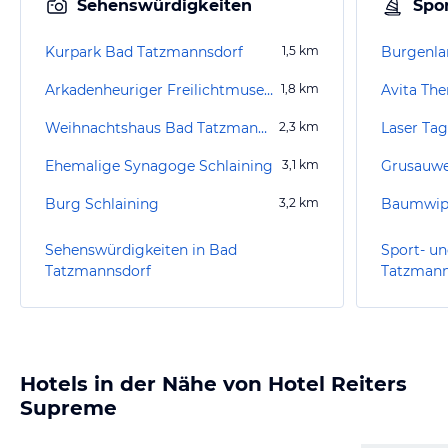
Sehenswürdigkeiten
Spor
Kurpark Bad Tatzmannsdorf
1,5
km
Burgenl
Arkadenheuriger Freilichtmuseum Bad Tatzmannsdorf
1,8
km
Avita Th
Weihnachtshaus Bad Tatzmannsdorf
2,3
km
Laser Ta
Ehemalige Synagoge Schlaining
3,1
km
Grusauwe
Burg Schlaining
3,2
km
Baumwipf
Sehenswürdigkeiten in Bad
Sport- un
Tatzmannsdorf
Tatzmann
Hotels in der Nähe von Hotel Reiters
Supreme