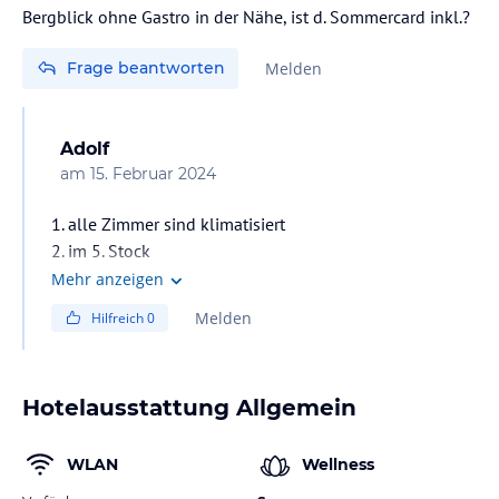
Bergblick ohne Gastro in der Nähe, ist d. Sommercard inkl.?
Frage beantworten
Melden
Adolf
am
15. Februar 2024
1. alle Zimmer sind klimatisiert
2. im 5. Stock
3. nein
Mehr anzeigen
Melden
Hilfreich
0
Hotelausstattung Allgemein
WLAN
Wellness