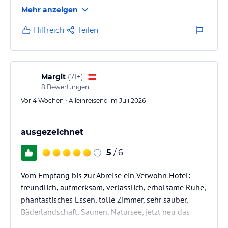
Mehr anzeigen
Hilfreich
Teilen
Margit
(
71+
)
8
Bewertungen
Vor 4 Wochen • Alleinreisend im Juli 2026
ausgezeichnet
5
/ 6
Vom Empfang bis zur Abreise ein Verwöhn Hotel:
freundlich, aufmerksam, verlässlich, erholsame Ruhe,
phantastisches Essen, tolle Zimmer, sehr sauber,
Bäderlandschaft, Saunen, Natursee, jetzt neu das
Strand-Sandfeeling.......Hr. Reiter gehen die Ideen nie