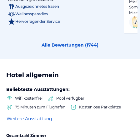
Mein 
Ausgezeichnetes Essen
Somm
Mein 
Wellnessparadies
Hervorragender Service
Alle Bewertungen (
1744
)
Hotel allgemein
Beliebteste Ausstattungen:
Wifi kostenfrei
Pool verfügbar
75 Minuten zum Flughafen
Kostenlose Parkplätze
Weitere Ausstattung
Gesamtzahl Zimmer