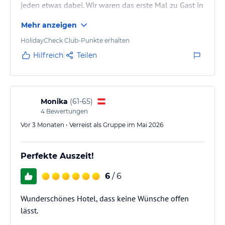
jeden etwas dabei. Wir waren das erste Mal zu Gast in
diesen 5* Haus. Von außen betrachtet versprüht das
Mehr anzeigen
Hotel den Charakter eines Kurhotels, altmodisch und
architektonisch nicht sehr attraktiv. Man betritt das
HolidayCheck Club-Punkte erhalten
Hotel und die Rezeption wirkt sehr einladend und
Hilfreich
Teilen
man wird sofort sehr freundlich empfangen. Die
Zimmer, mit Ausnahme der neuen Dachsuiten
wirken…
Monika
(
61-65
)
4
Bewertungen
Vor 3 Monaten • Verreist als Gruppe im Mai 2026
Perfekte Auszeit!
6
/ 6
Wunderschönes Hotel, dass keine Wünsche offen
lässt.