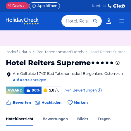
%
Deals
App öffnen
Kontakt
Hotel, Reiseziel
mannsdorf Urlaub
Bad Tatzmannsdorf Hotels
Hotel Reiters Supreme
Hotel Reiters Supreme
Am Golfplatz 1 7431 Bad Tatzmannsdorf Burgenland Österreich
Auf Karte anzeigen
1.744
Bewertungen
AWARD
98%
5,8
/ 6
Bewerten
Hochladen
Merken
Hotelübersicht
Bewertungen
Bilder
Fragen