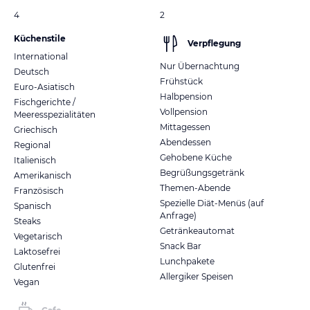
4
2
Küchenstile
Verpflegung
International
Nur Übernachtung
Deutsch
Frühstück
Euro-Asiatisch
Halbpension
Fischgerichte /
Vollpension
Meeresspezialitäten
Mittagessen
Griechisch
Abendessen
Regional
Gehobene Küche
Italienisch
Begrüßungsgetränk
Amerikanisch
Themen-Abende
Französisch
Spezielle Diät-Menüs (auf
Spanisch
Anfrage)
Steaks
Getränkeautomat
Vegetarisch
Snack Bar
Laktosefrei
Lunchpakete
Glutenfrei
Allergiker Speisen
Vegan