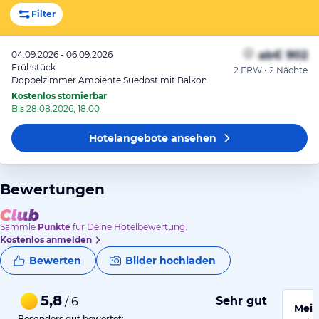
Filter
ab
€ 902
04.09.2026 - 06.09.2026
Frühstück
2 ERW • 2 Nächte
Doppelzimmer Ambiente Suedost mit Balkon
Kostenlos stornierbar
Bis 28.08.2026, 18:00
Hotelangebote
ansehen
Bewertungen
Sammle
Punkte
für Deine Hotelbewertung.
Kostenlos anmelden
Bewerten
Bilder hochladen
5,8
Sehr gut
/ 6
Mein
Besonders gut bewertet: