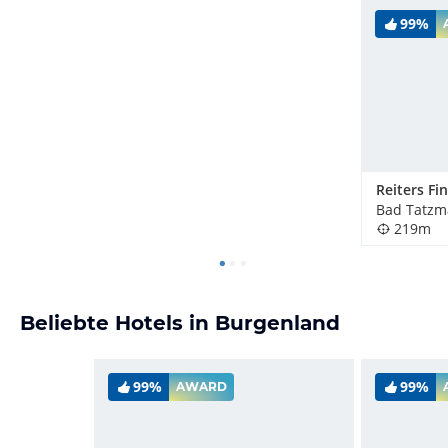
99%
Bad Tatzm
219m
Beliebte Hotels in Burgenland
99%
99%
AWARD