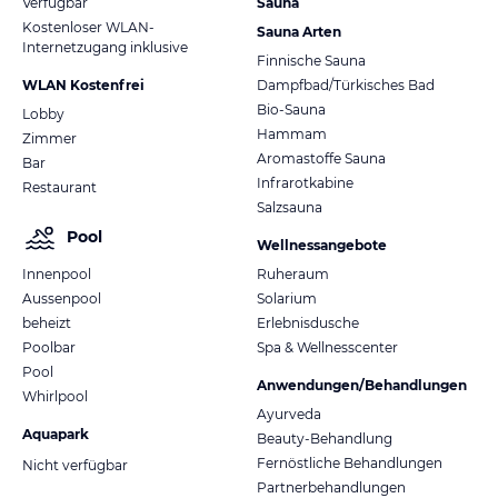
Verfügbar
Sauna
Kostenloser WLAN-
Sauna Arten
Internetzugang inklusive
Finnische Sauna
WLAN Kostenfrei
Dampfbad/Türkisches Bad
Bio-Sauna
Lobby
Hammam
Zimmer
Aromastoffe Sauna
Bar
Infrarotkabine
Restaurant
Salzsauna
Pool
Wellnessangebote
Innenpool
Ruheraum
Aussenpool
Solarium
beheizt
Erlebnisdusche
Poolbar
Spa & Wellnesscenter
Pool
Anwendungen/Behandlungen
Whirlpool
Ayurveda
Aquapark
Beauty-Behandlung
Fernöstliche Behandlungen
Nicht verfügbar
Partnerbehandlungen