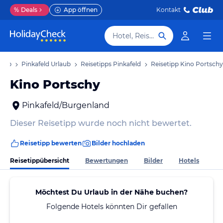
%
Deals
App öffnen
Kontakt
Hotel, Reiseziel
laub
Pinkafeld Urlaub
Reisetipps Pinkafeld
Reisetipp Kino Portschy
Kino Portschy
Pinkafeld/Burgenland
Dieser Reisetipp wurde noch nicht bewertet.
Reisetipp bewerten
Bilder hochladen
Reisetippübersicht
Bewertungen
Bilder
Hotels
Möchtest Du Urlaub in der Nähe buchen?
Folgende Hotels könnten Dir gefallen