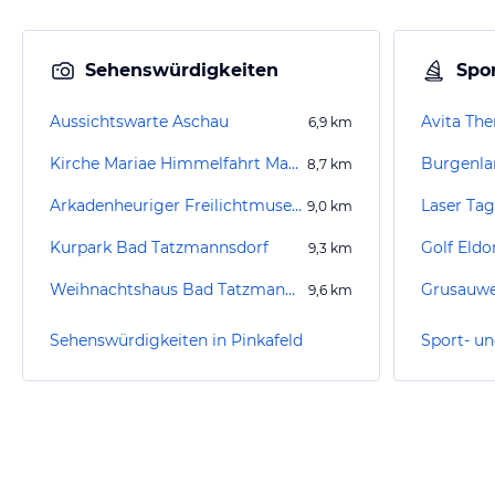
Sehenswürdigkeiten
Spor
Aussichtswarte Aschau
Avita Th
6,9
km
Kirche Mariae Himmelfahrt Mariasdorf
Burgenl
8,7
km
Arkadenheuriger Freilichtmuseum Bad Tatzmannsdorf
Laser Ta
9,0
km
Kurpark Bad Tatzmannsdorf
9,3
km
Weihnachtshaus Bad Tatzmannsdorf
Grusauwe
9,6
km
Sehenswürdigkeiten in Pinkafeld