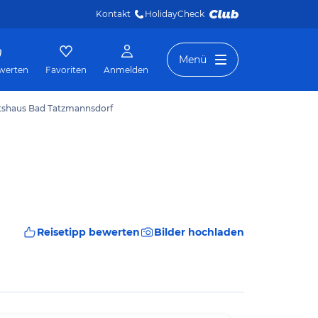
Kontakt
HolidayCheck 
Menü
werten
Favoriten
Anmelden
tshaus Bad Tatzmannsdorf
Reisetipp bewerten
Bilder hochladen