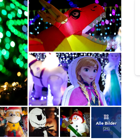
Bild melden
von Sabine
Bild melden
von Sabine
Alle Bilder
(
25
)