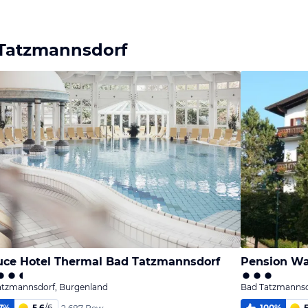
Bild
Bild
Bild
melden
melden
melden
von Sabine
von Sabine
von Sabine
Tatzmannsdorf
ce Hotel Thermal Bad Tatzmannsdorf
Pension Wa
atzmannsdorf, Burgenland
Bad Tatzmannsd
7
%
5,6
/
6
100
%
5