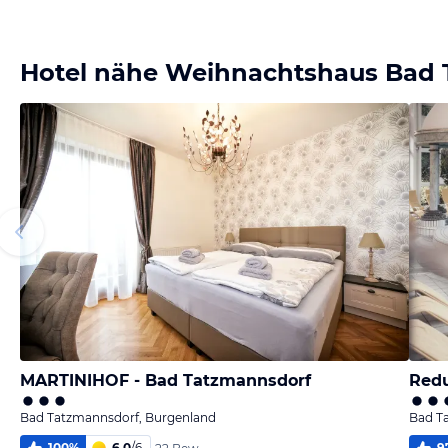
Bild
Bild
Bild
Bild
melden
melden
melden
melden
von Sabine
von Sabine
von Sabine
von Sabine
Hotel nähe Weihnachtshaus Bad 
MARTINIHOF - Bad Tatzmannsdorf
Redu
Bad Tatzmannsdorf, Burgenland
Bad T
100
%
6,0
/
6
9