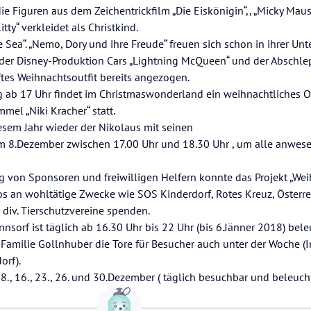
e Figuren aus dem Zeichentrickfilm „Die Eiskönigin“,, „Micky Maus“
tty“ verkleidet als Christkind.
 Sea“. „Nemo, Dory und ihre Freude“ freuen sich schon in ihrer Un
rs der Disney-Produktion Cars „Lightning McQueen“ und der Abschl
tes Weihnachtsoutfit bereits angezogen.
 ab 17 Uhr findet im Christmaswonderland ein weihnachtliches O
el „Niki Kracher“ statt.
esem Jahr wieder der Nikolaus mit seinen
m 8.Dezember zwischen 17.00 Uhr und 18.30 Uhr , um alle anwes
ng von Sponsoren und freiwilligen Helfern konnte das Projekt „We
s an wohltätige Zwecke wie SOS Kinderdorf, Rotes Kreuz, Österrei
 div. Tierschutzvereine spenden.
orf ist täglich ab 16.30 Uhr bis 22 Uhr (bis 6.Jänner 2018) beleu
amilie Gollnhuber die Tore für Besucher auch unter der Woche (I
orf).
, 16., 23., 26. und 30.Dezember ( täglich besuchbar und beleuchte