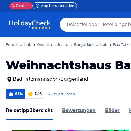
%
Deals
App herunterladen
Europa Urlaub
Österreich Urlaub
Burgenland Urlaub
Bad Tatzm
Weihnachtshaus Ba
Bad Tatzmannsdorf/Burgenland
83%
5
/ 6
6 Bewertungen
Reisetippübersicht
Bewertungen
Bilder