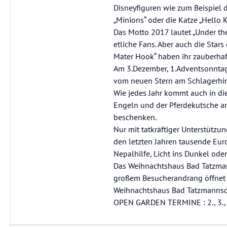
Disneyfiguren wie zum Beispiel di
„Minions“ oder die Katze „Hello Ki
Das Motto 2017 lautet „Under the
etliche Fans. Aber auch die Sta
Mater Hook“ haben ihr zauberhaf
Am 3.Dezember, 1.Adventsonntag
vom neuen Stern am Schlagerhimm
Wie jedes Jahr kommt auch in di
Engeln und der Pferdekutsche a
beschenken.
Nur mit tatkräftiger Unterstützu
den letzten Jahren tausende Euro
Nepalhilfe, Licht ins Dunkel oder
Das Weihnachtshaus Bad Tatzmanns
großem Besucherandrang öffnet F
Weihnachtshaus Bad Tatzmannsd
OPEN GARDEN TERMINE : 2., 3., 8.