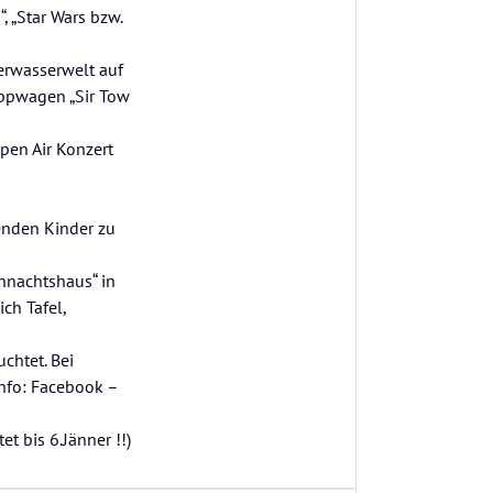
, „Star Wars bzw.
terwasserwelt auf
eppwagen „Sir Tow
pen Air Konzert
enden Kinder zu
ihnachtshaus“ in
ch Tafel,
chtet. Bei
nfo: Facebook –
t bis 6.Jänner !!)