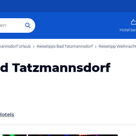
Hotel be
annsdorf Urlaub
Reisetipps Bad Tatzmannsdorf
Reisetipp Weihnach
d Tatzmannsdorf
Hotels