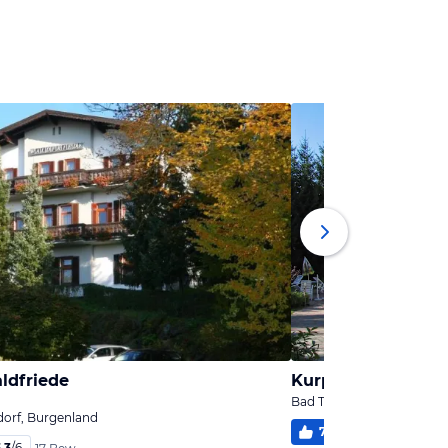
ldfriede
Kurpension Weiss
Bad Tatzmannsdorf, Burg
orf, Burgenland
78
%
5,2
/
6
6 Be
,3
/
6