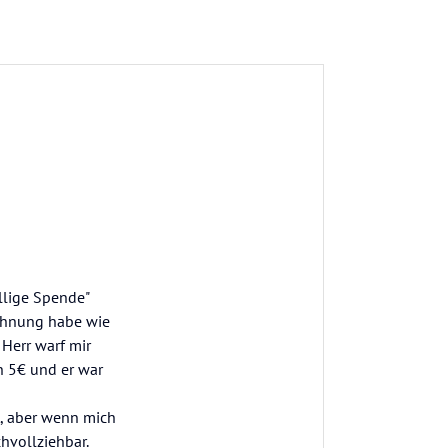
llige Spende"
 Ahnung habe wie
 Herr warf mir
h 5€ und er war
t, aber wenn mich
hvollziehbar.