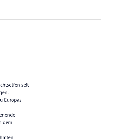
htselfen seit
gen.
zu Europas
henende
on dem
rühmten