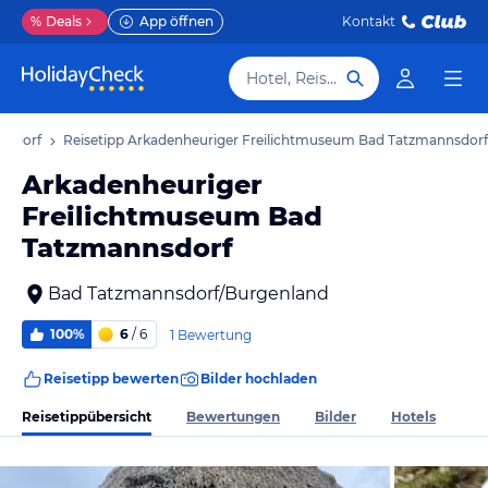
%
Deals
App öffnen
Kontakt
Hotel, Reiseziel
nsdorf
Reisetipp Arkadenheuriger Freilichtmuseum Bad Tatzmannsdorf
Arkadenheuriger
Freilichtmuseum Bad
Tatzmannsdorf
Bad Tatzmannsdorf/Burgenland
100%
6
/ 6
1 Bewertung
Reisetipp bewerten
Bilder hochladen
Reisetippübersicht
Bewertungen
Bilder
Hotels