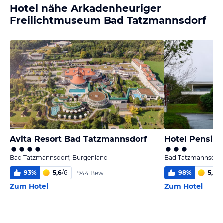
Hotel nähe Arkadenheuriger
Freilichtmuseum Bad Tatzmannsdorf
Avita Resort Bad Tatzmannsdorf
Hotel Pension
Bad Tatzmannsdorf, Burgenland
Bad Tatzmannsdorf
93
%
5,6
/
6
98
%
5,2
/
6
1 944 Bew.
Zum Hotel
Zum Hotel