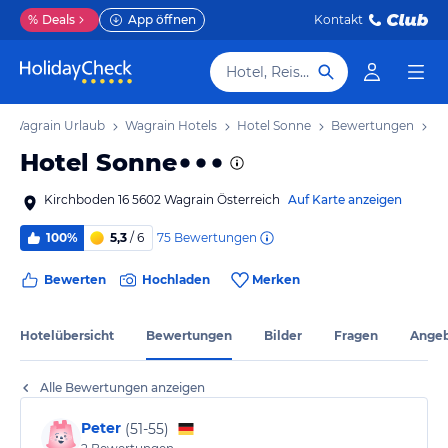
%
Deals
App öffnen
Kontakt
Hotel, Reiseziel
Wagrain Urlaub
Wagrain Hotels
Hotel Sonne
Bewertungen
Hotel Sonne
Kirchboden 16 5602 Wagrain Österreich
Auf Karte anzeigen
75
Bewertungen
100%
5,3
/ 6
Bewerten
Hochladen
Merken
Hotelübersicht
Bewertungen
Bilder
Fragen
Ange
Alle Bewertungen anzeigen
Peter
(
51-55
)