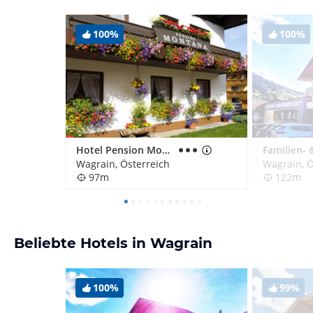
100%
100%
Hotel Pension Montana
Wagrain, Österreich
Wagrain, Ö
97m
122m
Beliebte Hotels in Wagrain
100%
99%