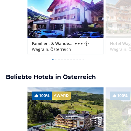
Familien- & Wanderhotel Erika
Hotel Wag
Wagrain, Österreich
Wagrain, Ö
Beliebte Hotels in Österreich
100%
100%
AWARD