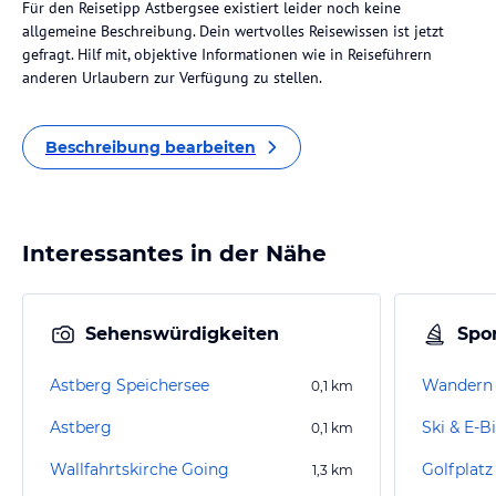
Für den Reisetipp Astbergsee existiert leider noch keine
allgemeine Beschreibung. Dein wertvolles Reisewissen ist jetzt
gefragt. Hilf mit, objektive Informationen wie in Reiseführern
anderen Urlaubern zur Verfügung zu stellen.
Beschreibung bearbeiten
Interessantes in der Nähe
Sehenswürdigkeiten
Spor
Astberg Speichersee
Wandern
0,1
km
Astberg
Ski & E-B
0,1
km
Wallfahrtskirche Going
Golfplatz
1,3
km