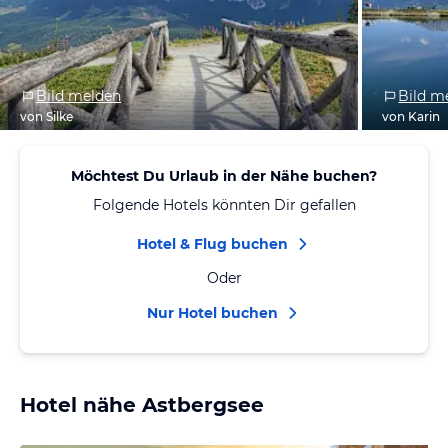
Bild melden
Bild m
von Silke
von Karin
Möchtest Du Urlaub in der Nähe buchen?
Folgende Hotels könnten Dir gefallen
Hotel & Flug buchen
Oder
Nur Hotel buchen
Hotel nähe Astbergsee