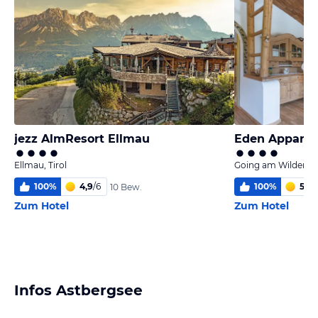
jezz AlmResort Ellmau
Eden Appart
Ellmau, Tirol
Going am Wilden Kai
100
%
4,9
/
6
100
%
5,9
/
10 Bew.
Zum Hotel
Zum Hotel
Infos Astbergsee