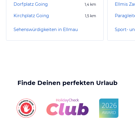
Dorfplatz Going
Ellmis Za
1,4
km
Kirchplatz Going
1,5
km
Sehenswürdigkeiten in Ellmau
Sport- un
Finde Deinen perfekten Urlaub