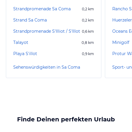
Strandpromenade Sa Coma
Rancho 
0,2
km
Strand Sa Coma
0,2
km
Strandpromenade S'Illiot / S'Illot
Oceans E
0,6
km
Talayot
Minigolf
0,8
km
Playa S'illot
Protur W
0,9
km
Sehenswürdigkeiten in Sa Coma
Finde Deinen perfekten Urlaub