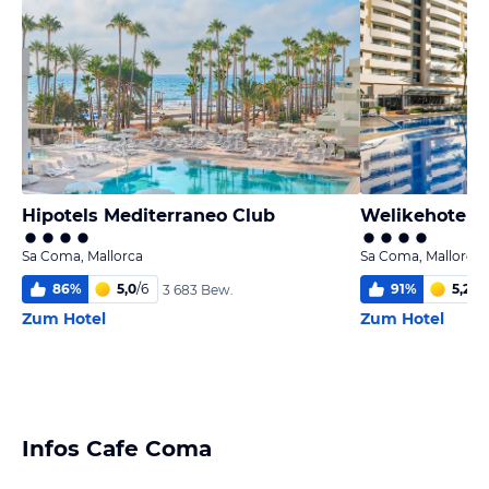
Hipotels Mediterraneo Club
Welikehotel M
Sa Coma, Mallorca
Sa Coma, Mallorca
86
%
5,0
/
6
91
%
5,2
/
6
3 683 Bew.
Zum Hotel
Zum Hotel
Infos Cafe Coma