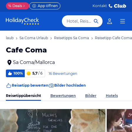
%
Deals
App öffnen
Kontakt
Hotel, Reiseziel
a Urlaub
Sa Coma Urlaub
Reisetipps Sa Coma
Reisetipp Cafe Coma
Cafe Coma
Sa Coma/Mallorca
100%
5,7
/ 6
16 Bewertungen
Reisetipp bewerten
Bilder hochladen
Reisetippübersicht
Bewertungen
Bilder
Hotels