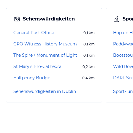
Sehenswürdigkeiten
Spor
General Post Office
Hop on H
0,1
km
GPO Witness History Museum
Paddywag
0,1
km
The Spire / Monument of Light
Bootstou
0,1
km
St Mary's Pro-Cathedral
Wild Rove
0,2
km
Halfpenny Bridge
DART Ser
0,4
km
Sehenswürdigkeiten in Dublin
Sport- un