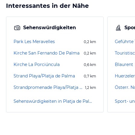
Interessantes in der Nähe
Sehenswürdigkeiten
Spor
Park Les Meravelles
0,2
km
Kirche San Fernando De Palma
Touristis
0,2
km
Kirche La Porciúncula
Blaurent
0,6
km
Strand Playa/Platja de Palma
0,7
km
Strandpromenade Playa/Platja de Palma
1,2
km
Sehenswürdigkeiten in Platja de Palma / Playa de Palma