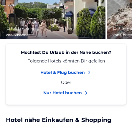
Bild melden
Bild m
von Susanne
von Chris
Möchtest Du Urlaub in der Nähe buchen?
Folgende Hotels könnten Dir gefallen
Hotel & Flug buchen
Oder
Nur Hotel buchen
Hotel nähe Einkaufen & Shopping