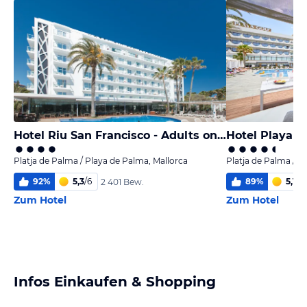
Hotel Riu San Francisco - Adults only
Hotel Playa G
Platja de Palma / Playa de Palma, Mallorca
Platja de Palma / P
92
%
5,3
/
6
89
%
5,1
/
6
2 401 Bew.
Zum Hotel
Zum Hotel
Infos Einkaufen & Shopping