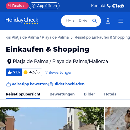
%
Deals
App öffnen
Kontakt
Hotel, Reiseziel
etipps Platja de Palma / Playa de Palma
Reisetipp Einkaufen & Shopping
Einkaufen & Shopping
Platja de Palma / Playa de Palma/Mallorca
71%
4,3
/ 6
7 Bewertungen
Reisetipp bewerten
Bilder hochladen
Reisetippübersicht
Bewertungen
Bilder
Hotels