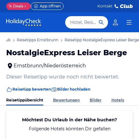
%
Deals
App öffnen
Kontakt
Hotel, Reiseziel
Urlaub
Reisetipps Ernstbrunn
Reisetipp NostalgieExpress Leiser Berge
NostalgieExpress Leiser Berge
Ernstbrunn/Niederösterreich
Dieser Reisetipp wurde noch nicht bewertet.
Reisetipp bewerten
Bilder hochladen
Reisetippübersicht
Bewertungen
Bilder
Hotels
Möchtest Du Urlaub in der Nähe buchen?
Folgende Hotels könnten Dir gefallen