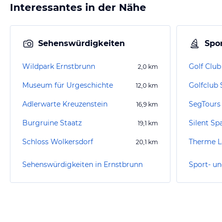
Interessantes in der Nähe
Sehenswürdigkeiten
Spor
Wildpark Ernstbrunn
Golf Club
2,0
km
Museum für Urgeschichte
Golfclub
12,0
km
Adlerwarte Kreuzenstein
SegTours
16,9
km
Burgruine Staatz
Silent Sp
19,1
km
Schloss Wolkersdorf
Therme L
20,1
km
Sehenswürdigkeiten in Ernstbrunn