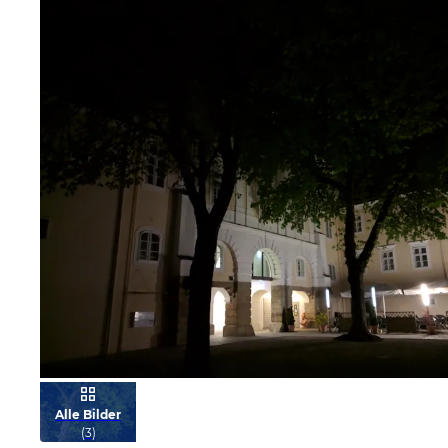
Bild melden
Alle Bilder
(
3
)
von Franzi