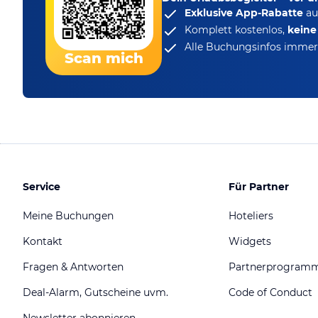
Exklusive App-Rabatte
au
Komplett kostenlos,
kein
Alle Buchungsinfos immer 
Scan mich
Service
Für Partner
Meine Buchungen
Hoteliers
Kontakt
Widgets
Fragen & Antworten
Partnerprogram
Deal-Alarm, Gutscheine uvm.
Code of Conduct