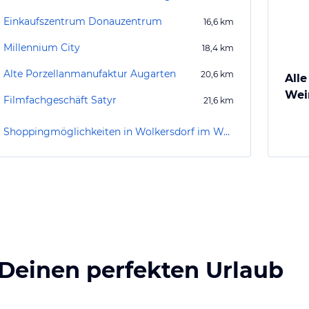
Einkaufszentrum Donauzentrum
16,6
km
Millennium City
18,4
km
Alte Porzellanmanufaktur Augarten
20,6
km
Alle
Wei
Filmfachgeschäft Satyr
21,6
km
Shoppingmöglichkeiten in Wolkersdorf im Weinviertel
 Deinen perfekten Urlaub