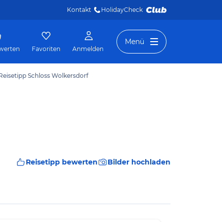
Kontakt
HolidayCheck 
Menü
werten
Favoriten
Anmelden
Reisetipp Schloss Wolkersdorf
Reisetipp bewerten
Bilder hochladen