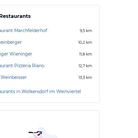
Restaurants
aurant Marchfelderhof
9,5
km
einberger
10,2
km
iger Wieninger
11,8
km
aurant Pizzeria Riano
12,7
km
Weinbeisser
13,3
km
aurants in Wolkersdorf im Weinviertel