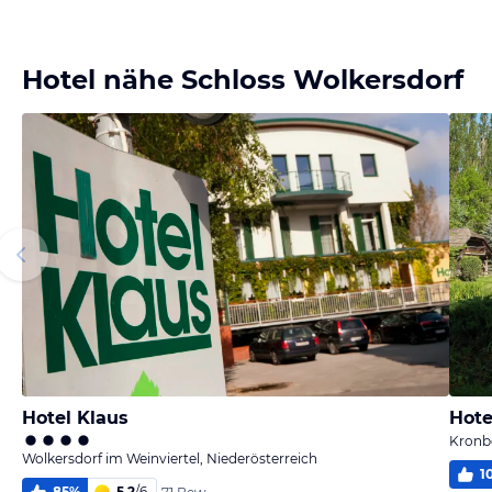
Hotel nähe Schloss Wolkersdorf
Hotel Klaus
Hote
Kronbe
Wolkersdorf im Weinviertel, Niederösterreich
1
85
%
5,2
/
6