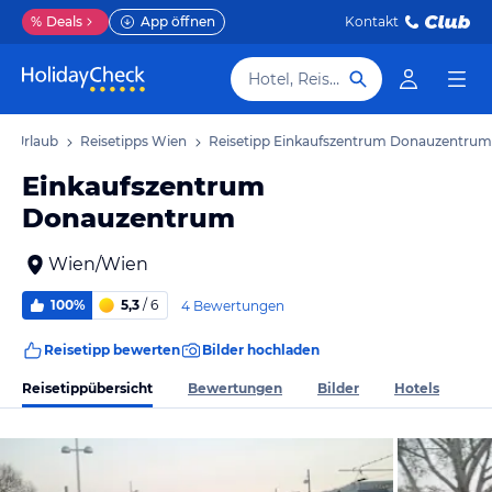
%
Deals
App öffnen
Kontakt
Hotel, Reiseziel
n Urlaub
Reisetipps Wien
Reisetipp Einkaufszentrum Donauzentrum
Einkaufszentrum
Donauzentrum
Wien/Wien
100%
5,3
/ 6
4 Bewertungen
Reisetipp bewerten
Bilder hochladen
Reisetippübersicht
Bewertungen
Bilder
Hotels