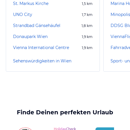
St. Markus Kirche
1,5
km
UNO City
Minopolis
1,7
km
Strandbad Gänsehäufel
DDSG Bl
1,8
km
Donaupark Wien
ViennaFli
1,9
km
Vienna International Centre
1,9
km
Sehenswürdigkeiten in Wien
Sport- un
Finde Deinen perfekten Urlaub