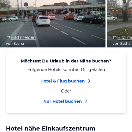
Bild melden
Bild m
von Sasha
von Sasha
Möchtest Du Urlaub in der Nähe buchen?
Folgende Hotels könnten Dir gefallen
Hotel & Flug buchen
Oder
Nur Hotel buchen
Hotel nähe Einkaufszentrum