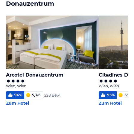
Donauzentrum
Arcotel Donauzentrum
Citadines Da
Wien, Wien
Wien, Wien
96
%
5,3
/
6
95
%
5,7
/
6
228 Bew.
Zum Hotel
Zum Hotel