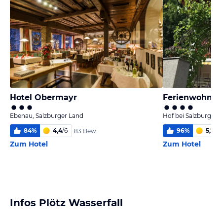
Hotel Obermayr
Ferienwohnu
Ebenau, Salzburger Land
Hof bei Salzburg, S
84
%
4,4
/
6
96
%
5,7
/
6
83 Bew.
Zum Hotel
Zum Hotel
Infos Plötz Wasserfall