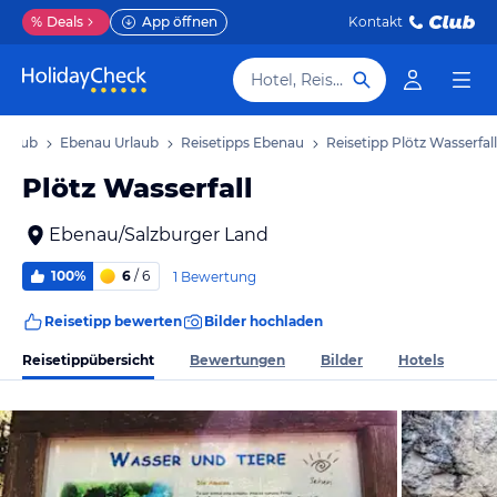
%
Deals
App öffnen
Kontakt
Hotel, Reiseziel
Urlaub
Ebenau Urlaub
Reisetipps Ebenau
Reisetipp Plötz Wasserfall
Plötz Wasserfall
Ebenau/Salzburger Land
100%
6
/ 6
1 Bewertung
Reisetipp bewerten
Bilder hochladen
Reisetippübersicht
Bewertungen
Bilder
Hotels