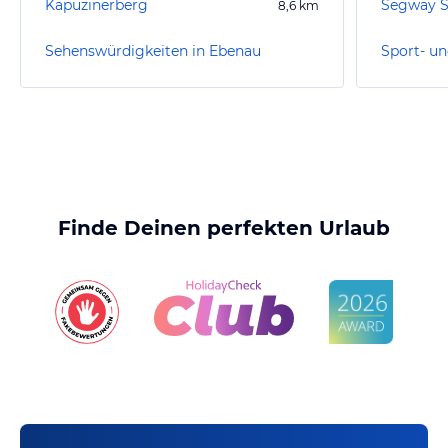
Kapuzinerberg
Segway S
8,6
km
Sehenswürdigkeiten in Ebenau
Sport- un
Finde Deinen perfekten Urlaub