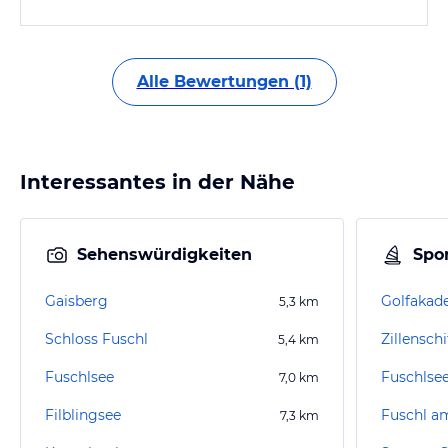
Alle Bewertungen (1)
Interessantes in der Nähe
Sehenswürdigkeiten
Spor
Gaisberg
Golfakad
5,3
km
Schloss Fuschl
Zillenschi
5,4
km
Fuschlsee
Fuschlse
7,0
km
Filblingsee
Fuschl a
7,3
km