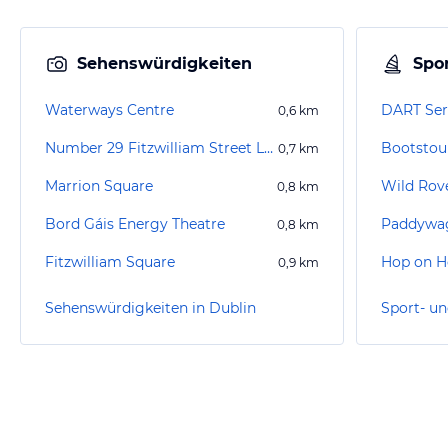
Sehenswürdigkeiten
Spor
Waterways Centre
DART Ser
0,6
km
Number 29 Fitzwilliam Street Lower
Bootstou
0,7
km
Marrion Square
Wild Rove
0,8
km
Bord Gáis Energy Theatre
Paddywag
0,8
km
Fitzwilliam Square
Hop on H
0,9
km
Sehenswürdigkeiten in Dublin
Sport- un