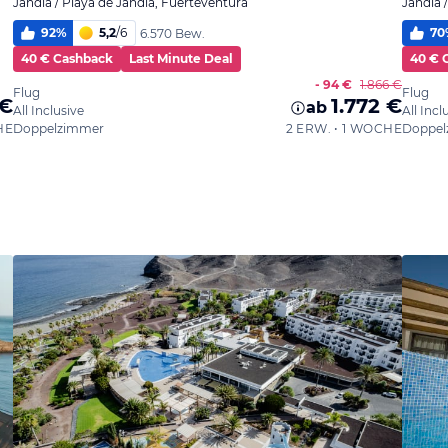
Jandia / Playa de Jandia, Fuerteventura
Jandia 
92
%
5,2
/
6
70
6.570 Bew.
40 € Cashback
Last Minute Deal
40 € 
- 94 €
1.866 €
Flug
Flug
 €
1.772 €
ab
All Inclusive
All Incl
HE
Doppelzimmer
2 ERW. • 1 WOCHE
Doppel