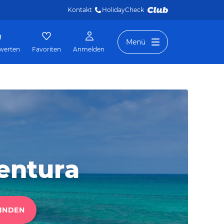
Kontakt
HolidayCheck 
Menü
werten
Favoriten
Anmelden
entura