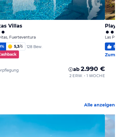
tas Villas
Playitas Res
yitas, Fuerteventura
Las Playitas, Fue
0
%
5,3
/
6
87
%
5,2
128 Bew.
Cashback
Zum Hotel
2.990 €
ab
erpflegung
2 ERW. • 1 WOCHE
Alle anzeigen