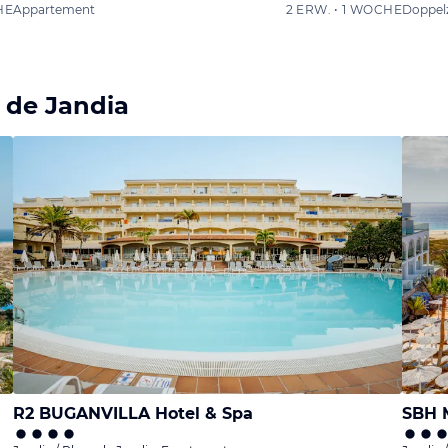
HE
Appartement
2 ERW. • 1 WOCHE
Doppel
 de Jandia
R2 BUGANVILLA Hotel & Spa
SBH 