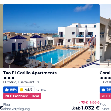
Tao El Cotillo Apartments
Coral
El Cotillo, Fuerteventura
El Coti
98
%
4,9
/
6
79
23 Bew.
20 € Cashback
Deal
20 € 
- 73 €
1.105 €
Flug
Flug
 €
1.032 €
ab
ohne Verpflegung
Frühst