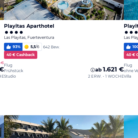
Playitas Aparthotel
Playi
Las Playitas, Fuerteventura
Las Pla
93
%
5,5
/
6
10
642 Bew.
40 € Cashback
40 € 
8 €
Flug
Flug
 €
1.621 €
ab
Frühstück
ohne V
HE
Studio
2 ERW. • 1 WOCHE
Villa