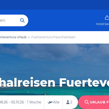
Hotel be
rteventura Urlaub
Fuerteventura Pauschalreisen
halreisen Fuertev