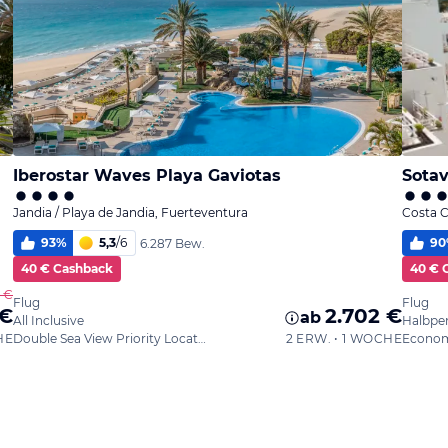
Iberostar Waves Playa Gaviotas
Sota
Jandia / Playa de Jandia, Fuerteventura
Costa C
93
%
5,3
/
6
90
6.287 Bew.
40 € Cashback
40 € 
6 €
Flug
Flug
 €
2.702 €
ab
All Inclusive
Halbpe
HE
Double Sea View Priority Location
2 ERW. • 1 WOCHE