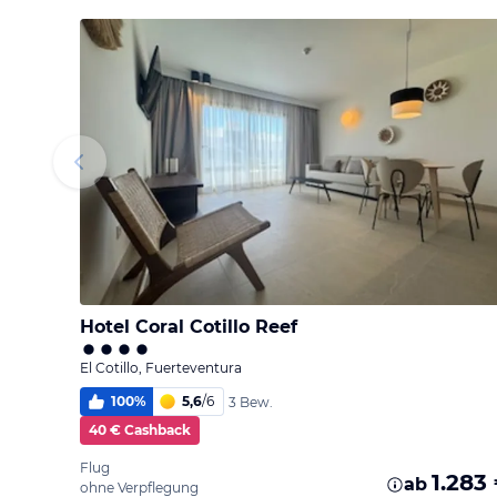
Hotel Coral Cotillo Reef
El Cotillo, Fuerteventura
100
%
5,6
/
6
3 Bew.
40 € Cashback
Flug
1.283
ab
ohne Verpflegung