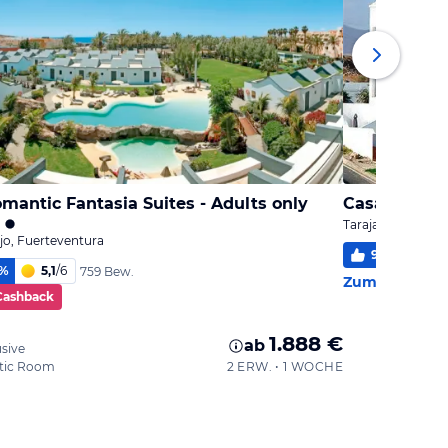
mantic Fantasia Suites - Adults only
Casa Tamar
Tarajalejo, Fuert
ejo, Fuerteventura
99
%
5,7
%
5,1
/
6
759 Bew.
Zum Hotel
Cashback
1.888 €
ab
usive
tic Room
2 ERW. • 1 WOCHE