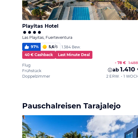
Playitas Hotel
Las Playitas, Fuerteventura
97
%
5,6
/
6
1.384 Bew.
40 € Cashback
Last Minute Deal
- 78 €
1.48
Flug
1.410
ab
Frühstück
Doppelzimmer
2 ERW. • 1 WOC
Pauschalreisen Tarajalejo