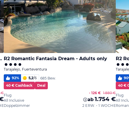
 Hotel & Spa - Adults Only
R2 Romantic Fantasia Dream - Adults only
R2 Ro
Tarajalejo, Fuerteventura
Tarajal
92
%
5,2
/
6
90
685 Bew.
40 € Cashback
Deal
40 € 
5 €
- 126 €
1.880 €
Flug
Flug
 €
1.754 €
ab
All Inclusive
All Incl
HE
Doppelzimmer
2 ERW. • 1 WOCHE
Roman