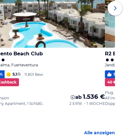
vento Beach Club
R2 BUGANVI
alma, Fuerteventura
Jandia / Playa de
%
5,1
/
6
92
%
5,2
11.801 Bew.
Cashback
40 € Cashback
Flug
1.536 €
ab
nsion
All Inclusive
Economy Apartment, 1 Schlafzimmer, Balkon oder Terrasse
2 ERW. • 1 WOCHE
Doppelzimmer
Alle anzeigen