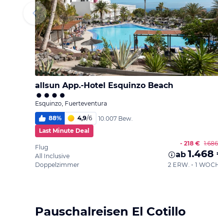
allsun App.-Hotel Esquinzo Beach
Esquinzo, Fuerteventura
88
%
4,9
/
6
10.007 Bew.
Last Minute Deal
- 218 €
1.68
Flug
1.468
ab
All Inclusive
Doppelzimmer
2 ERW. • 1 WOC
Pauschalreisen El Cotillo