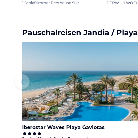
1 Schlafzimmer Penthouse Suite (Terrasse)
2 ERW. • 1 WOC
Pauschalreisen Jandia / Playa
Iberostar Waves Playa Gaviotas