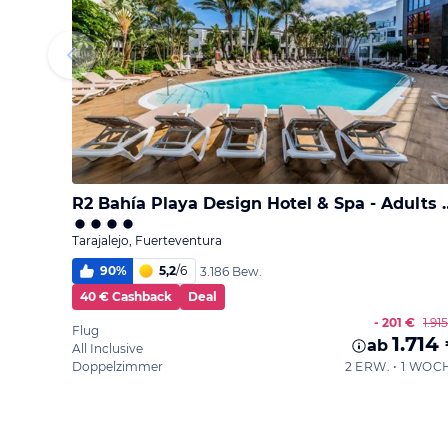
R2 Bahía Playa Design
Tarajalejo, Fuerteventura
90
%
5,2
/
6
3.186 Bew.
40 € Cashback
Deal
- 201 €
1.91
Flug
1.714
ab
All Inclusive
Doppelzimmer
2 ERW. • 1 WOC