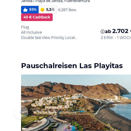
Jandia / Playa de Jandia, Fuerteventura
93
%
5,3
/
6
6.287 Bew.
40 € Cashback
Flug
2.702
ab
All Inclusive
Double Sea View Priority Location
2 ERW. • 1 WOC
Pauschalreisen Las Playitas