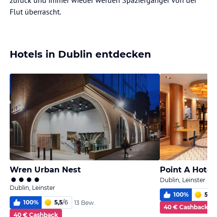
zurück und immer wieder werden Spaziergänger von der
Flut überrascht.
Hotels in Dublin entdecken
Wren Urban Nest
Point A Hotel 
Dublin, Leinster
Dublin, Leinster
100
%
5,6
/
100
%
5,5
/
6
13 Bew.
40 € Cashback
40 € Cashback