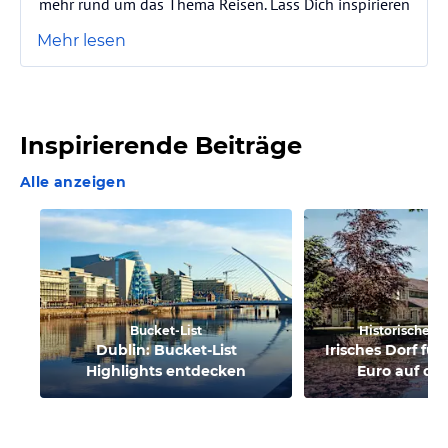
mehr rund um das Thema Reisen. Lass Dich inspirieren
Mehr lesen
Inspirierende Beiträge
Alle anzeigen
Bucket-List
Historisches 
Dublin: Bucket-List
Irisches Dorf für
Highlights entdecken
Euro auf de