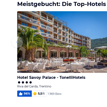
Meistgebucht: Die Top-Hotels
Hotel Savoy Palace - TonelliHotels
Riva del Garda, Trentino
96
%
5,5
/
6
1.969 Bew.