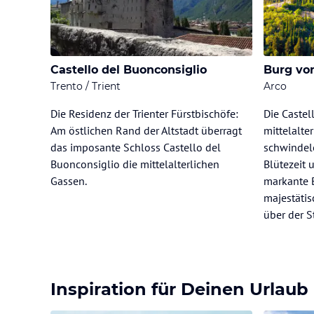
Castello del Buonconsiglio
Burg vo
Trento / Trient
Arco
Die Residenz der Trienter Fürstbischöfe:
Die Castel
Am östlichen Rand der Altstadt überragt
mittelalte
das imposante Schloss Castello del
schwindele
Buonconsiglio die mittelalterlichen
Blütezeit 
Gassen.
markante 
majestätis
über der S
Inspiration für Deinen Urlaub 