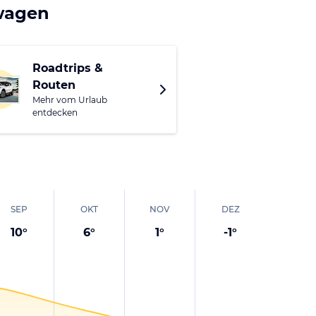
vinz dominieren antike
twagen
 Blick in das reiche
e und sportliche
sse für Ausstellungen
Roadtrips &
Routen
hört der Palio del
Mehr vom Urlaub
 und buntesten.
entdecken
SEP
OKT
NOV
DEZ
10
°
6
°
1
°
-1
°