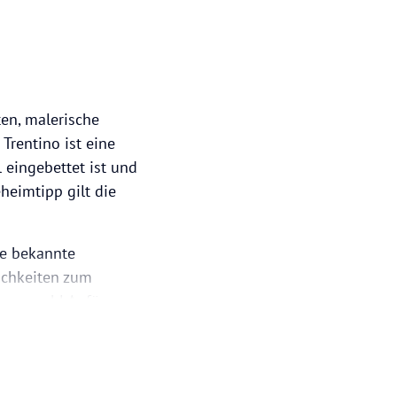
en, malerische
Trentino ist eine
 eingebettet ist und
heimtipp gilt die
he bekannte
ichkeiten zum
 – sowohl Anfänger
meter von Trient
rühmtesten