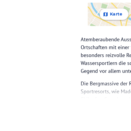
Karte
Atemberaubende Aussi
Ortschaften mit einer 
besonders reizvolle R
Wassersportlern die s
Gegend vor allem unt
Die Bergmassive der 
Sportresorts, wie Mad
Skilaufen, Snowboard
als auch Profis werde
entfernt liegt der M
Bergwanderrouten Ital