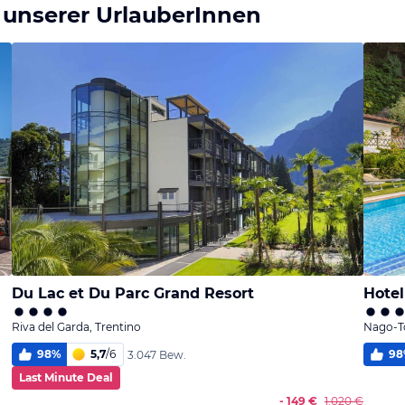
 unserer UrlauberInnen
Du Lac et Du Parc Grand Resort
Hotel
Riva del Garda, Trentino
Nago-To
98
%
5,7
/
6
98
3.047 Bew.
Last Minute Deal
- 149 €
1.020 €