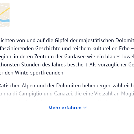
chten von und auf die Gipfel der majestätischen Dolomit
faszinierenden Geschichte und reichem kulturellen Erbe – 
egion, in deren Zentrum der Gardasee wie ein blaues Juwel
chönsten Stunden des Jahres beschert. Als vorzüglicher Ge
er den Wintersportfreunden.
Rätischen Alpen und der Dolomiten beherbergen zahlreic
onna di Campiglio und Canazei, die eine Vielzahl an Mögl
en, Langlaufen, Schneeschuhwandern und Klettern bieten
Mehr erfahren
n hier die passende Route für sich finden. Nur wenige Kilo
onte Bondone, umgeben von einigen der schönsten und be
iens.