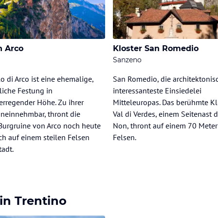
n Arco
Kloster San Romedio
Sanzeno
lo di Arco ist eine ehemalige,
San Romedio, die architektonis
rliche Festung in
interessanteste Einsiedelei
rregender Höhe. Zu ihrer
Mitteleuropas. Das berühmte Kl
uneinnehmbar, thront die
Val di Verdes, einem Seitenast d
Burgruine von Arco noch heute
Non, thront auf einem 70 Mete
ch auf einem steilen Felsen
Felsen.
tadt.
in Trentino