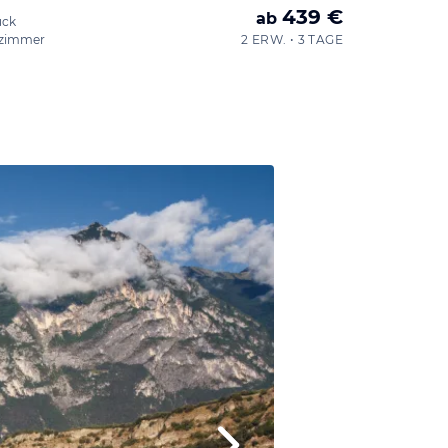
439 €
ab
ück
zimmer
2 ERW. • 3 TAGE