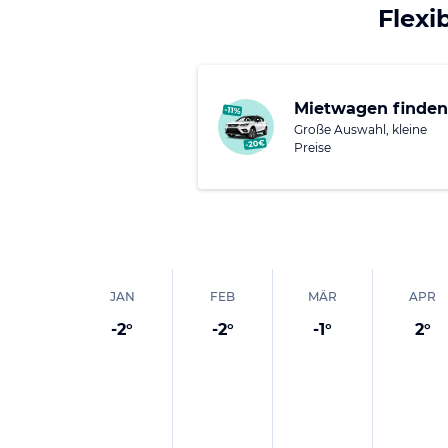
Zahlreiche mittelalte
Flexi
Villen in den Weinber
historische Erbe Trent
Veranstaltungen – vo
Mietwagen finden
und Musikfestivals od
Große Auswahl, kleine
Brenta in Borgo Vals
Preise
JAN
FEB
MÄR
APR
-2
°
-2
°
-1
°
2
°