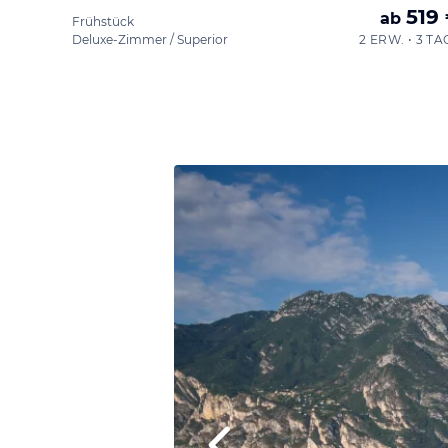
519
ab
Frühstück
Deluxe-Zimmer / Superior
2 ERW. • 3 TA