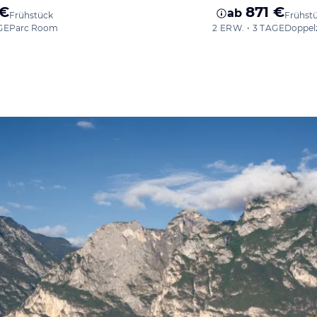
 €
871 €
ab
Frühstück
Frühst
GE
Parc Room
2 ERW. • 3 TAGE
Doppel