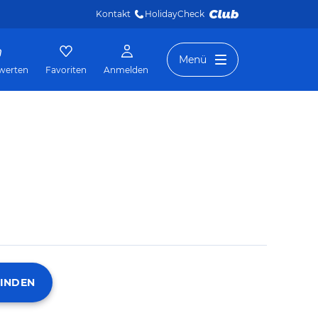
Kontakt
HolidayCheck 
Menü
werten
Favoriten
Anmelden