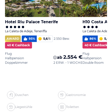
Hotel Riu Palace Tenerife
H10 Costa Ade
La Caleta de Adeje, Teneriffa
La Caleta de Adeje, 
AWARD
95
%
5,6
/
6
86
%
5,0
/
6
2.550 Bew.
40 € Cashback
40 € Cashback
Flug
Flug
2.554 €
ab
Halbpension
Halbpension
Doppelzimmer
2 ERW. • 1 WOCHE
Double Room
Duschen
Gastronomie
Liegestühle
Toiletten