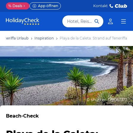
%
Deals
App öffnen
Kontakt
Hotel, Reiseziel
Teneriffa Urlaub
Inspiration
Playa de la Caleta: Strand auf Teneriffa
©
shutter-179061317
Beach-Check