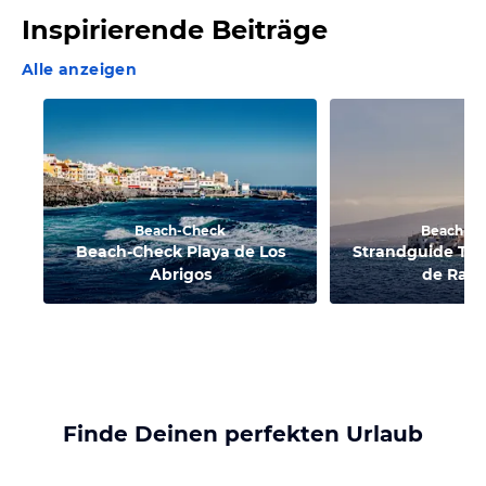
Inspirierende Beiträge
Alle anzeigen
Beach-Check
Beach-C
Beach-Check Playa de Los
Strandguide Tene
Abrigos
de Rada
Finde Deinen perfekten Urlaub