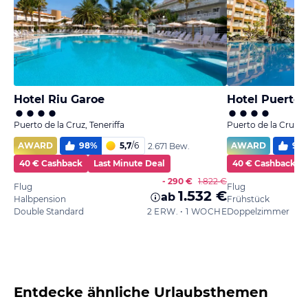
Hotel Riu Garoe
Hotel Puerto 
Puerto de la Cruz, Teneriffa
Puerto de la Cruz, T
AWARD
98
%
5,7
/
6
AWARD
96
2.671 Bew.
40 € Cashback
Last Minute Deal
40 € Cashback
- 290 €
1.822 €
Flug
Flug
1.532 €
ab
Halbpension
Frühstück
Double Standard
2 ERW. • 1 WOCHE
Doppelzimmer
Entdecke ähnliche Urlaubsthemen