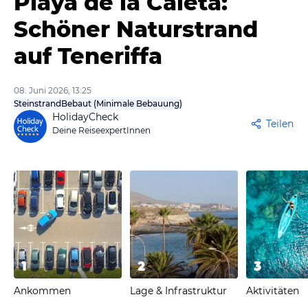
Playa de la Caleta:
Schöner Naturstrand
auf Teneriffa
08. Juni 2026, 13:25
Steinstrand
Bebaut (Minimale Bebauung)
HolidayCheck
Teilen
Deine ReiseexpertInnen
1
2
3
Ankommen
Lage & Infrastruktur
Aktivitäten