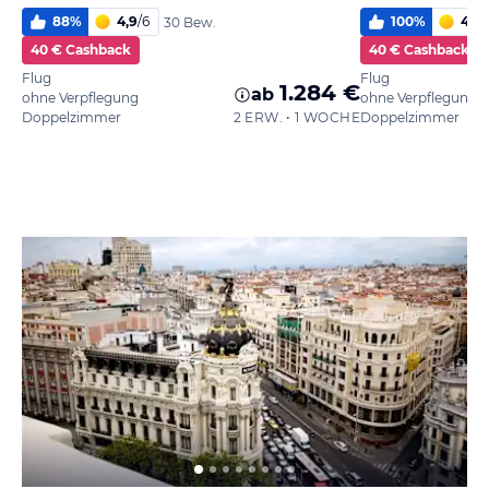
88
%
4,9
/
6
100
%
4,0
/
30 Bew.
40 € Cashback
40 € Cashback
Flug
Flug
1.284 €
ab
ohne Verpflegung
ohne Verpflegung
Doppelzimmer
2 ERW. • 1 WOCHE
Doppelzimmer