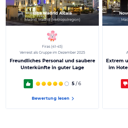
bequeme Kleidung, besonders wenn Du wandern oder
Elba Madrid Alcalá
Novo
Aussichtspunkte besuchen möchtest.
Madrid, Madrid (Metropolregion)
Mad
Firas
(41-45)
Verreist als Gruppe im Dezember 2025
A
Freundliches Personal und saubere
Extrem 
Unterkünfte in guter Lage
im Hote
5
/ 6
Bewertung lesen