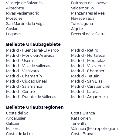
Villarejo de Salvanés
Buitrago del Lozoya
Alpedrete
Valdemorillo
Rivas Vaciamadrid
Manzanares el Real
Móstoles
Navacerrada
San Martín de la Vega
Torrelaguna
Coslada
Algete
Leganes
Becerril de la Sierra
Beliebte Urlaubsgebiete
Madrid - Fuencarral-El Pardo
Madrid - Retiro
Madrid - Moncloa-Aravaca
Madrid - Hortaleza
Madrid - Usera
Madrid - Moratalaz
Madrid - Villa de Vallecas
Madrid - Villaverde
Madrid - Vicálvaro
Madrid - Chamberí
Madrid - Chamartín
Madrid - Tetuán
Madrid - Ciudad Lineal
Madrid - San Blas
Madrid - Salamanca
Madrid - Carabanchel
Madrid - Centro
Madrid - Latina
Madrid - Puente de Vallecas
Madrid - Arganzuela
Beliebte Urlaubsregionen
Costa del Sol
Costa Blanca
Andalusien
Katalonien
Galicien
Teneriffa
Mallorca
Valencia (Metropolregion)
Costa de la Luz
Costa Brava