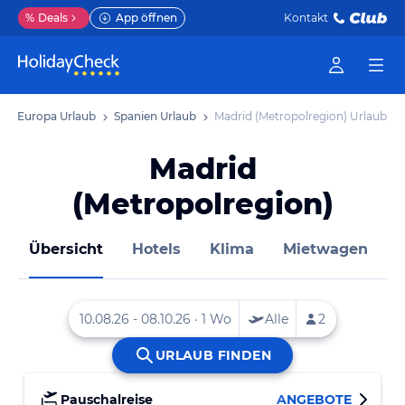
%
Deals
App öffnen
Kontakt
Europa Urlaub
Spanien Urlaub
Madrid (Metropolregion) Urlaub
Madrid
(Metropolregion)
Übersicht
Hotels
Klima
Mietwagen
Pauschalreise
ANGEBOTE