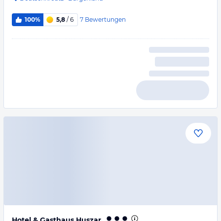
7
Bewertungen
100%
5,8
/ 6
Hotel & Gasthaus Huszar