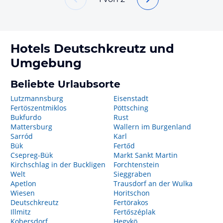
Hotels
Deutschkreutz
und
Umgebung
Beliebte Urlaubsorte
Lutzmannsburg
Eisenstadt
Fertöszentmiklos
Pöttsching
Bukfurdo
Rust
Mattersburg
Wallern im Burgenland
Sarród
Karl
Bük
Fertőd
Csepreg-Bük
Markt Sankt Martin
Kirchschlag in der Buckligen
Forchtenstein
Welt
Sieggraben
Apetlon
Trausdorf an der Wulka
Wiesen
Horitschon
Deutschkreutz
Fertörakos
Illmitz
Fertőszéplak
Kobersdorf
Hegykö