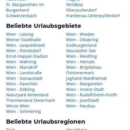
St. Margarethen im
Fertőboz
Burgenland
Oberpullendorf
Schwarzenbach
Frankenau-Unterpullendorf
Beliebte Urlaubsgebiete
Wien - Liesing
Wien - Wieden
Wiener Stadthalle
Wien - Ottakring
Wien - Leopoldstadt
Südburgenland
Wien - Floridsdorf
Neusiedler See
Ernst-Happel-Stadion
Wien - Meidling
Wien - Währing
Wien - Hernals
Wien - Mariahilf
Wien - Brigittenau
Wien - Landstraße
Oststeiermark
Wien - Donaustadt
Joglland-Waldheimat
Wien - Favoriten
Wien - Margareten
Wien - Döbling
Wien - Innere Stadt
Naturpark Almenland
Wien - Rudolfsheim-Fünfh
Thermenland Steiermark
Wien - Josefstadt
Messe Wien
Wien - Neubau
Wien - Simmering
Beliebte Urlaubsregionen
Tirol
Vorarlberg