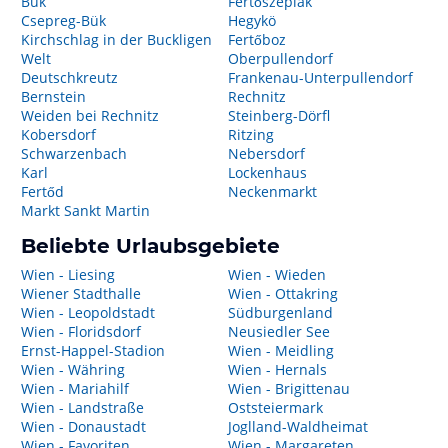
Bük
Fertőszéplak
Csepreg-Bük
Hegykö
Kirchschlag in der Buckligen
Fertőboz
Welt
Oberpullendorf
Deutschkreutz
Frankenau-Unterpullendorf
Bernstein
Rechnitz
Weiden bei Rechnitz
Steinberg-Dörfl
Kobersdorf
Ritzing
Schwarzenbach
Nebersdorf
Karl
Lockenhaus
Fertőd
Neckenmarkt
Markt Sankt Martin
Beliebte Urlaubsgebiete
Wien - Liesing
Wien - Wieden
Wiener Stadthalle
Wien - Ottakring
Wien - Leopoldstadt
Südburgenland
Wien - Floridsdorf
Neusiedler See
Ernst-Happel-Stadion
Wien - Meidling
Wien - Währing
Wien - Hernals
Wien - Mariahilf
Wien - Brigittenau
Wien - Landstraße
Oststeiermark
Wien - Donaustadt
Joglland-Waldheimat
Wien - Favoriten
Wien - Margareten