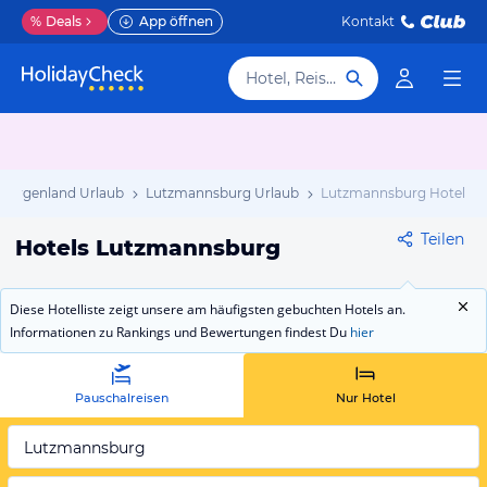
%
Deals
App öffnen
Kontakt
Hotel, Reiseziel
Burgenland Urlaub
Lutzmannsburg Urlaub
Lutzmannsburg Hotels
Teilen
Hotels Lutzmannsburg
Diese Hotelliste zeigt unsere am häufigsten gebuchten Hotels an.
Informationen zu Rankings und Bewertungen findest Du
hier
Pauschalreisen
Nur Hotel
Lutzmannsburg