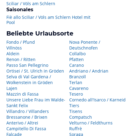
Sciliar / Völs am Schlern
Saisonales
Fiè allo Sciliar / Völs am Schlern Hotel mit
Pool
Beliebte Urlaubsorte
Fondo / Pfund
Nova Ponente /
Villnöss
Deutschnofen
Aldein
Collalbo
Renon / Ritten
Pfatten
Passo San Pellegrino
Carano
Ortisei / St. Ulrich in Gröden
Andriano / Andrian
Selva di Val Gardena /
Branzoll
Wolkenstein in Gröden
Terlan
Lajen
Cavareno
Mazzin di Fassa
Tesero
Unsere Liebe Frau im Walde-
Cornedo all'Isarco / Karneid
Sankt Felix
Tiers
Villandro / Villanders
Tisens
Bressanone / Brixen
Compatsch
Anterivo / Altrei
Velturno / Feldthurns
Campitello Di Fassa
Ruffrè
Falcade
Soraga