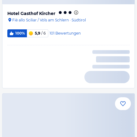
Hotel Gasthof Kircher
Fiè allo Sciliar / Völs am Schlern
·
Südtirol
101
Bewertungen
100%
5,9
/ 6