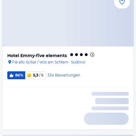
Hotel Emmy-five elements
Fiè allo Sciliar / Völs am Schlern
·
Südtirol
334
Bewertungen
86%
5,3
/ 6