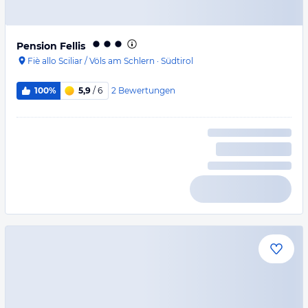
Pension Fellis
Fiè allo Sciliar / Völs am Schlern
·
Südtirol
2
Bewertungen
100%
5,9
/ 6