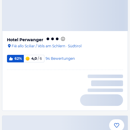
Hotel Perwanger
Fiè allo Sciliar / Völs am Schlern
·
Südtirol
94
Bewertungen
62%
4,0
/ 6