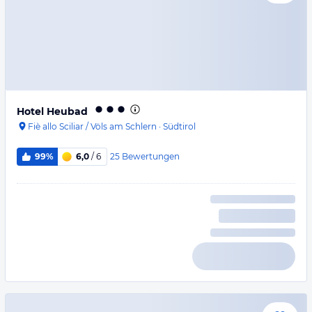
Hotel Heubad
Fiè allo Sciliar / Völs am Schlern
·
Südtirol
25
Bewertungen
99%
6,0
/ 6