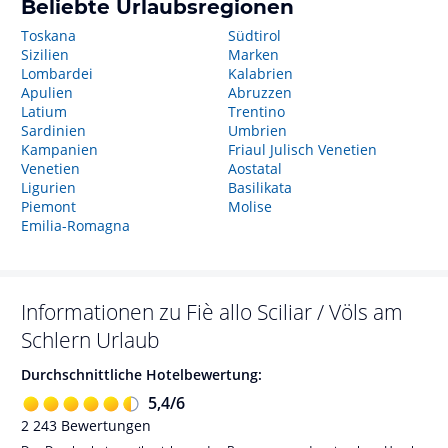
Beliebte Urlaubsregionen
Toskana
Südtirol
Sizilien
Marken
Lombardei
Kalabrien
Apulien
Abruzzen
Latium
Trentino
Sardinien
Umbrien
Kampanien
Friaul Julisch Venetien
Venetien
Aostatal
Ligurien
Basilikata
Piemont
Molise
Emilia-Romagna
Informationen zu
Fiè allo Sciliar / Völs am
Schlern
Urlaub
Durchschnittliche Hotelbewertung:
5,4
/
6
2 243
Bewertungen