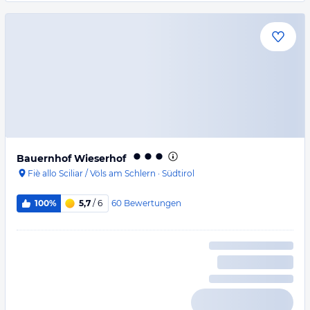
Bauernhof Wieserhof
Fiè allo Sciliar / Völs am Schlern
·
Südtirol
60
Bewertungen
100%
5,7
/ 6