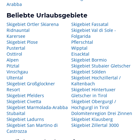
Arabba
Beliebte Urlaubsgebiete
Skigebiet Ortler Skiarena
Skigebiet Fassatal
Ridnauntal
Skigebiet Val di Sole -
Karersee
Folgarida
Skigebiet Plose
Pflerschtal
Pustertal
Wipptal
Osttirol
Eisacktal
Alpen
Skigebiet Bormio
Pitztal
Skigebiet Stubaier Gletscher
Vinschgau
Skigebiet Sölden
Ultental
Skigebiet Hochzillertal /
Skigebiet Großglockner
Kaltenbach
Resort
Skigebiet Hintertuxer
Skigebiet Pfelders
Gletscher in Tirol
Skigebiet Civetta
Skigebiet Obergurgl /
Skigebiet Marmolada-Arabba
Hochgurgl in Tirol
Stubaital
Dolomitenregion Drei Zinnen
Skigebiet Ladurns
Skigebiet Klausberg
Skigebiet San Martino di
Skigebiet Zillertal 3000
Castrozza