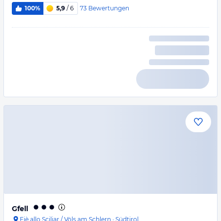
73
Bewertungen
100%
5,9
/ 6
Gfell
Fiè allo Sciliar / Völs am Schlern
·
Südtirol