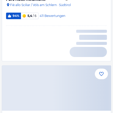
Fiè allo Sciliar / Völs am Schlern
·
Südtirol
411
Bewertungen
94%
5,4
/ 6