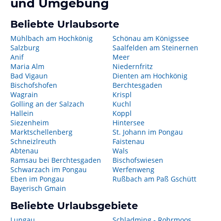
und Umgebung
Beliebte Urlaubsorte
Mühlbach am Hochkönig
Schönau am Königssee
Salzburg
Saalfelden am Steinernen
Anif
Meer
Maria Alm
Niedernfritz
Bad Vigaun
Dienten am Hochkönig
Bischofshofen
Berchtesgaden
Wagrain
Krispl
Golling an der Salzach
Kuchl
Hallein
Koppl
Siezenheim
Hintersee
Marktschellenberg
St. Johann im Pongau
Schneizlreuth
Faistenau
Abtenau
Wals
Ramsau bei Berchtesgaden
Bischofswiesen
Schwarzach im Pongau
Werfenweng
Eben im Pongau
Rußbach am Paß Gschütt
Bayerisch Gmain
Beliebte Urlaubsgebiete
Lungau
Schladming - Rohrmoos