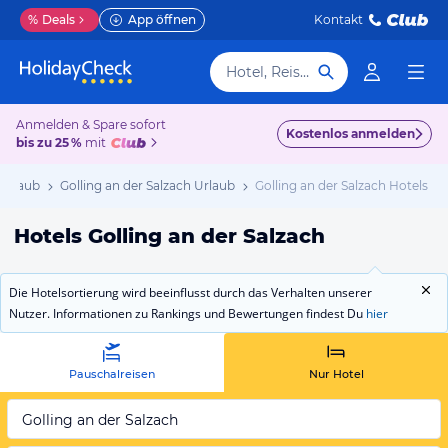
%
Deals
App öffnen
Kontakt
Hotel, Reiseziel
Anmelden & Spare sofort
Kostenlos anmelden
bis zu 25 %
mit
 Urlaub
Golling an der Salzach Urlaub
Golling an der Salzach Hotels
Hotels Golling an der Salzach
Die Hotelsortierung wird beeinflusst durch das Verhalten unserer
Nutzer. Informationen zu Rankings und Bewertungen findest Du
hier
Pauschalreisen
Nur Hotel
Golling an der Salzach