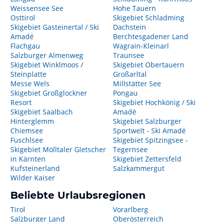
Weissensee See
Hohe Tauern
Osttirol
Skigebiet Schladming
Skigebiet Gasteinertal / Ski
Dachstein
Amadé
Berchtesgadener Land
Flachgau
Wagrain-Kleinarl
Salzburger Almenweg
Traunsee
Skigebiet Winklmoos /
Skigebiet Obertauern
Steinplatte
Großarltal
Messe Wels
Millstätter See
Skigebiet Großglockner
Pongau
Resort
Skigebiet Hochkönig / Ski
Skigebiet Saalbach
Amadé
Hinterglemm
Skigebiet Salzburger
Chiemsee
Sportwelt - Ski Amadé
Fuschlsee
Skigebiet Spitzingsee -
Skigebiet Mölltaler Gletscher
Tegernsee
in Kärnten
Skigebiet Zettersfeld
Kufsteinerland
Salzkammergut
Wilder Kaiser
Beliebte Urlaubsregionen
Tirol
Vorarlberg
Salzburger Land
Oberösterreich