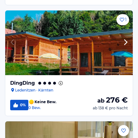
1
DingDing
Ledenitzen · Kärnten
276
€
ab
Keine Bew.
0%
0
Bew.
ab
138 €
pro Nacht