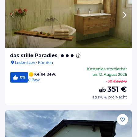
das stille Paradies
Ledenitzen · Kärnten
Kostenlos stornierbar
Keine Bew.
bis
12. August 2026
0%
0
Bew.
-
30 €
382 €
351
€
ab
ab
176 €
pro Nacht