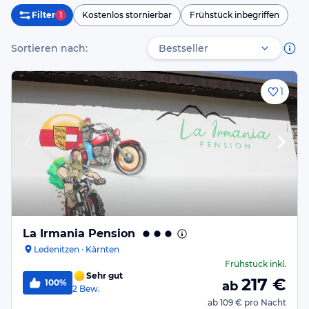
Filter
1
Kostenlos stornierbar
Frühstück inbegriffen
Sortieren nach:
1
La Irmania Pension
Ledenitzen · Kärnten
Frühstück
inkl.
Sehr gut
217
€
100%
ab
2
Bew.
ab
109 €
pro Nacht