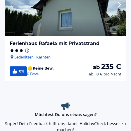
Ferienhaus Rafaela mit Privatstrand
Ledenitzen · Kärnten
235
€
ab
Keine Bew.
0%
0
Bew.
ab
118 €
pro Nacht
Möchtest Du uns etwas sagen?
Super! Dein Feedback hilft uns dabei, HolidayCheck besser zu
machen!