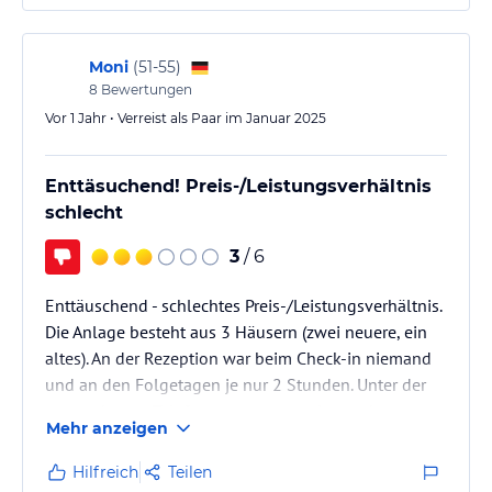
Moni
(
51-55
)
8
Bewertungen
Vor 1 Jahr • Verreist als Paar im Januar 2025
Enttäsuchend! Preis-/Leistungsverhältnis
schlecht
3
/ 6
Enttäuschend - schlechtes Preis-/Leistungsverhältnis.
Die Anlage besteht aus 3 Häusern (zwei neuere, ein
altes). An der Rezeption war beim Check-in niemand
und an den Folgetagen je nur 2 Stunden. Unter der
angegebenen Telefonnummer war niemand
Mehr anzeigen
erreichbar; keine WhatsApp-Antwort bei Fragen
erhalten. Scheinbar ein Mitarbeiterproblem? Unser
Hilfreich
Teilen
Haus war abgewohnt, das Appartement auch. Keine