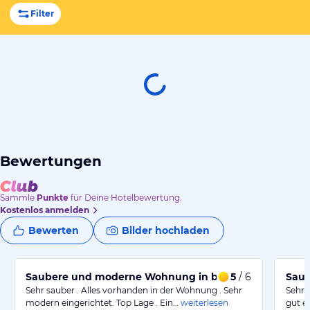
Filter
Bewertungen
Sammle
Punkte
für Deine Hotelbewertung.
Kostenlos anmelden
Bewerten
Bilder hochladen
Saubere und moderne Wohnung in bester Lage
5
/ 6
Saub
Sehr sauber . Alles vorhanden in der Wohnung . Sehr
Sehr 
modern eingerichtet. Top Lage . Ein…
weiterlesen
gut e