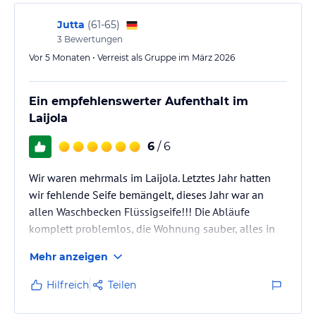
Jutta
(
61-65
)
3
Bewertungen
Vor 5 Monaten • Verreist als Gruppe im März 2026
Ein empfehlenswerter Aufenthalt im
Laijola
6
/ 6
Wir waren mehrmals im Laijola. Letztes Jahr hatten
wir fehlende Seife bemängelt, dieses Jahr war an
allen Waschbecken Flüssigseife!!! Die Abläufe
komplett problemlos, die Wohnung sauber, alles in
der Küche was man braucht! Sehr zu empfehlen!!!!!!
Mehr anzeigen
Hilfreich
Teilen