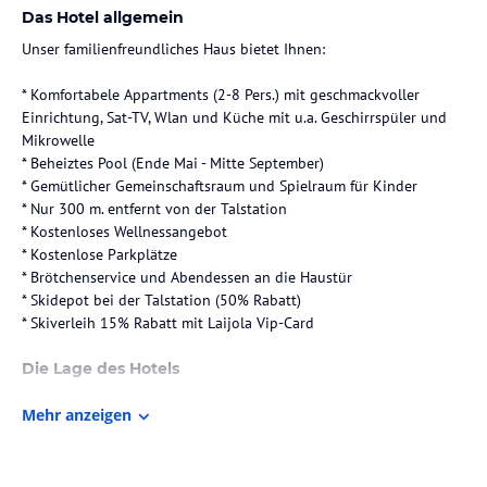
Das Hotel allgemein
Unser familienfreundliches Haus bietet Ihnen:
* Komfortabele Appartments (2-8 Pers.) mit geschmackvoller
Einrichtung, Sat-TV, Wlan und Küche mit u.a. Geschirrspüler und
Mikrowelle
* Beheiztes Pool (Ende Mai - Mitte September)
* Gemütlicher Gemeinschaftsraum und Spielraum für Kinder
* Nur 300 m. entfernt von der Talstation
* Kostenloses Wellnessangebot
* Kostenlose Parkplätze
* Brötchenservice und Abendessen an die Haustür
* Skidepot bei der Talstation (50% Rabatt)
* Skiverleih 15% Rabatt mit Laijola Vip-Card
Die Lage des Hotels
* Nur 300 m entfernt von der Talstation und Skischule
Mehr anzeigen
* Langlaufloipe vor dem Haus
* Nur 5 min. zu Fuss zum Dorfskern und Supermarkt