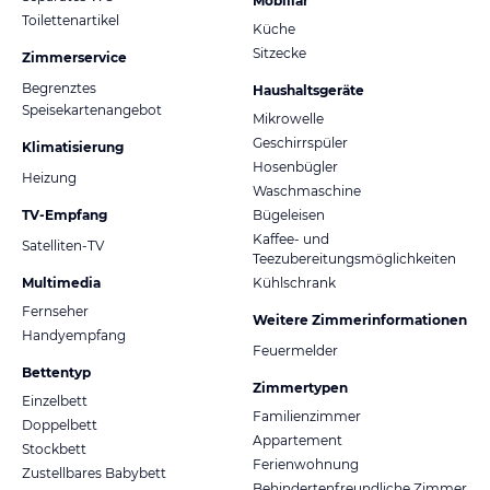
Mobiliar
Toilettenartikel
Küche
Sitzecke
Zimmerservice
Begrenztes
Haushaltsgeräte
Speisekartenangebot
Mikrowelle
Geschirrspüler
Klimatisierung
Hosenbügler
Heizung
Waschmaschine
TV-Empfang
Bügeleisen
Kaffee- und
Satelliten-TV
Teezubereitungsmöglichkeiten
Multimedia
Kühlschrank
Fernseher
Weitere Zimmerinformationen
Handyempfang
Feuermelder
Bettentyp
Zimmertypen
Einzelbett
Familienzimmer
Doppelbett
Appartement
Stockbett
Ferienwohnung
Zustellbares Babybett
Behindertenfreundliche Zimmer