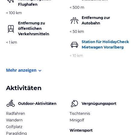
Flughafen
< 500 m
< 100 km
Entfernung zur
Entfernung zu
Autobahn
öffentlichen
< 50 km
Verkehrsmitteln
Station für HolidayCheck
< 1 km
Mietwagen Vorarlberg
< 10 km
Mehr anzeigen
Aktivitäten
Outdoor-Aktivitäten
Vergnügungssport
Radfahren
Tischtennis
Wandern
Minigolf
Golfplatz
Wintersport
Paragliding