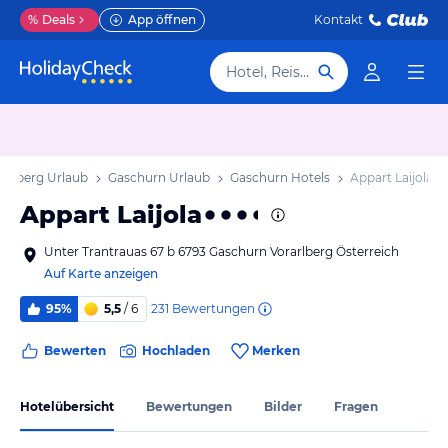
%
Deals
App öffnen
Kontakt
Hotel, Reiseziel
arlberg Urlaub
Gaschurn Urlaub
Gaschurn Hotels
Appart Laijola
Appart Laijola
Unter Trantrauas 67 b 6793 Gaschurn Vorarlberg Österreich
Auf Karte anzeigen
231
Bewertungen
95%
5,5
/ 6
Bewerten
Hochladen
Merken
Hotelübersicht
Bewertungen
Bilder
Fragen