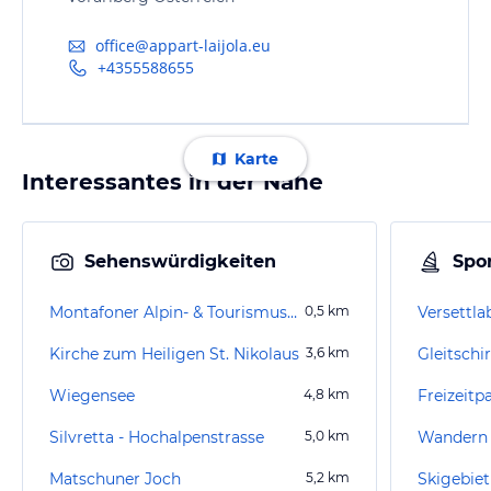
office@appart-laijola.eu
+4355588655
Karte
Interessantes in der Nähe
Sehenswürdigkeiten
Spor
Montafoner Alpin- & Tourismusmuseum
0,5
km
Versettl
Kirche zum Heiligen St. Nikolaus
3,6
km
Wiegensee
4,8
km
Freizeit
Silvretta - Hochalpenstrasse
5,0
km
Wandern 
Matschuner Joch
5,2
km
Skigebiet