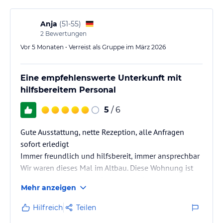
Anja
(
51-55
)
2
Bewertungen
Vor 5 Monaten • Verreist als Gruppe im März 2026
Eine empfehlenswerte Unterkunft mit
hilfsbereitem Personal
5
/ 6
Gute Ausstattung, nette Rezeption, alle Anfragen
sofort erledigt
Immer freundlich und hilfsbereit, immer ansprechbar
Wir waren dieses Mal im Altbau. Diese Wohnung ist
schon ziemlich dunkel. Die anderen Wohnungen
Mehr anzeigen
gefallen uns besser und haben fünf Sterne verdient.
Hilfreich
Teilen