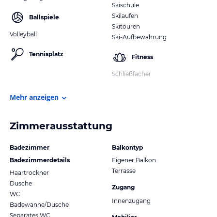
Skischule
Skilaufen
Ballspiele
Skitouren
Volleyball
Ski-Aufbewahrung
Tennisplatz
Fitness
Schließfächer
Mehr anzeigen
Zimmerausstattung
Badezimmer
Balkontyp
Badezimmerdetails
Eigener Balkon
Terrasse
Haartrockner
Dusche
Zugang
WC
Innenzugang
Badewanne/Dusche
Separates WC