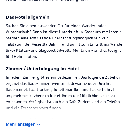
Das Hotel allgemein
Suchen Sie einen passenden Ort für einen Wander- oder
Winterurlaub? Dann ist diese Unterkunft in Gaschurn mit ihren 4
Sternen eine erstklassige Übernachtungsmöglichkeit. Zur
Talstation der Versettla Bahn – und somit zum Eintritt ins Wander-,
Bike-, Kletter- und Skigebiet Silvretta Montafon – sind es lediglich
fünf Gehminuten.
Zimmer / Unterbringung im Hotel
In jedem Zimmer gibt es ein Badezimmer. Das folgende Zubehör
ergänzt das Badezimmerinventar: Badewanne oder Dusche,
Bademantel, Haartrockner, Toilettenartikel und Hausschuhe. Ein
angenehmer Sitzbereich bietet Ihnen die Möglichkeit, sich zu
entspannen. Verfügbar ist auch ein Safe. Zudem sind ein Telefon
und ein Fernseher vorzufinden.
Gastronomie im Hotel
Mehr anzeigen
Ein Frühstücksbuffet ist im Verpflegungsangebot enthalten. Das