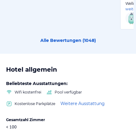
Welln
weite
Alle Bewertungen (
1048
)
Hotel allgemein
Beliebteste Ausstattungen:
Wifi kostenfrei
Pool verfügbar
Weitere Ausstattung
Kostenlose Parkplätze
Gesamtzahl Zimmer
< 100