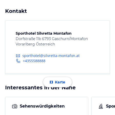
Kontakt
Sporthotel Silvretta Montafon
Dorfstraße 11b 6793 Gaschurn/Montafon
Vorarlberg Österreich
sporthotel@silvretta-montafon.at
+4355588888
Karte
Interessantes in der Nähe
Sehenswürdigkeiten
Spor