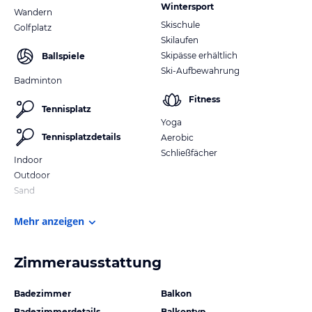
Wintersport
Wandern
Skischule
Golfplatz
Skilaufen
Skipässe erhältlich
Ballspiele
Ski-Aufbewahrung
Badminton
Fitness
Tennisplatz
Yoga
Tennisplatzdetails
Aerobic
Schließfächer
Indoor
Outdoor
Sand
Mehr anzeigen
Zimmerausstattung
Badezimmer
Balkon
Badezimmerdetails
Balkontyp