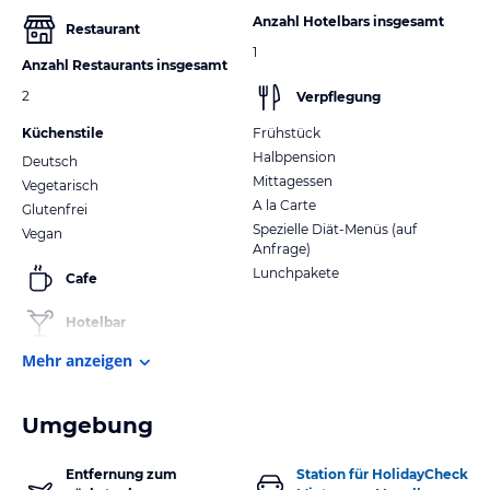
Anzahl Hotelbars insgesamt
Restaurant
1
Anzahl Restaurants insgesamt
2
Verpflegung
Küchenstile
Frühstück
Halbpension
Deutsch
Mittagessen
Vegetarisch
A la Carte
Glutenfrei
Spezielle Diät-Menüs (auf
Vegan
Anfrage)
Lunchpakete
Cafe
Hotelbar
Mehr anzeigen
Umgebung
Entfernung zum
Station für HolidayCheck