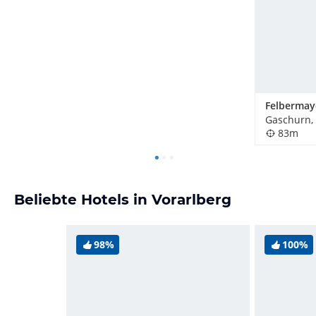
Gaschurn, 
83m
Beliebte Hotels in Vorarlberg
98%
100%