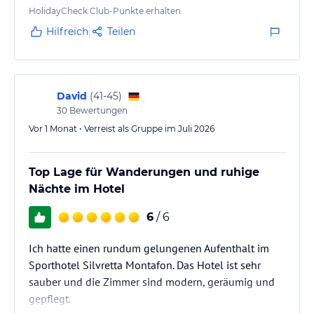
Abendessen von hervorragender Qualität. Alles in
HolidayCheck Club-Punkte erhalten
allem, wir würden wieder kommen.
Hilfreich
Teilen
David
(
41-45
)
30
Bewertungen
Vor 1 Monat • Verreist als Gruppe im Juli 2026
Top Lage für Wanderungen und ruhige
Nächte im Hotel
6
/ 6
Ich hatte einen rundum gelungenen Aufenthalt im
Sporthotel Silvretta Montafon. Das Hotel ist sehr
sauber und die Zimmer sind modern, geräumig und
gepflegt.