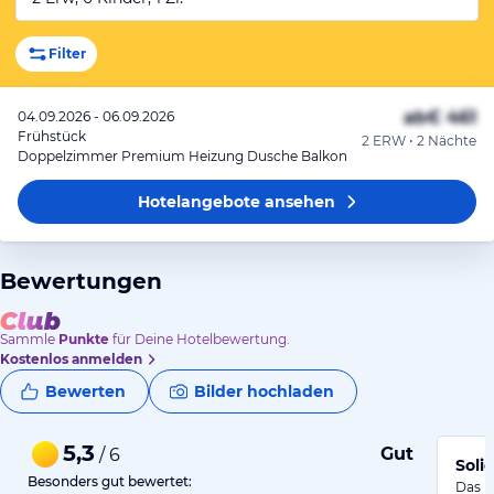
Filter
ab
€ 461
04.09.2026 - 06.09.2026
Frühstück
2 ERW • 2 Nächte
Doppelzimmer Premium Heizung Dusche Balkon
Hotelangebote
ansehen
Bewertungen
Sammle
Punkte
für Deine Hotelbewertung.
Kostenlos anmelden
Bewerten
Bilder hochladen
5,3
Gut
/ 6
Soli
Besonders gut bewertet:
Das H