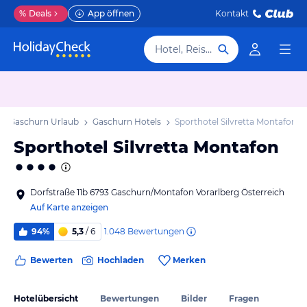
%
Deals
App öffnen
Kontakt
Hotel, Reiseziel
Gaschurn Urlaub
Gaschurn Hotels
Sporthotel Silvretta Montafon
Sporthotel Silvretta Montafon
Dorfstraße 11b 6793 Gaschurn/Montafon Vorarlberg Österreich
Auf Karte anzeigen
1.048
Bewertungen
94%
5,3
/ 6
Bewerten
Hochladen
Merken
Hotelübersicht
Bewertungen
Bilder
Fragen