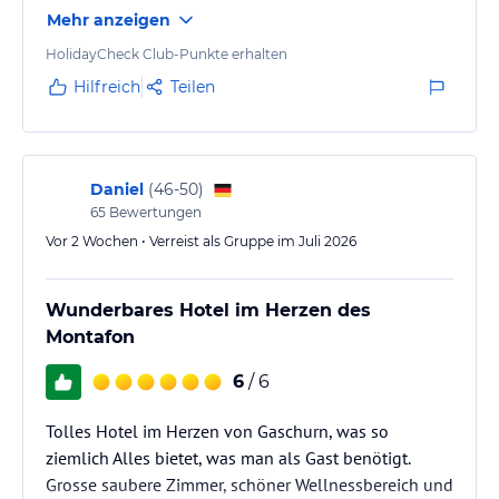
Mehr anzeigen
Die Lage ist ideal - perfekt als Ausgangspunkt für
Wanderungen und die Bergbahn ist schnell
HolidayCheck Club-Punkte erhalten
erreichbar. Die Anreise mit dem Auto war
Hilfreich
Teilen
unkompliziert und die Tiefgarage bietet komfortable
Parkmöglichkeiten.
Besonders positiv ist mir der freundliche und
Daniel
(
46-50
)
65
Bewertungen
unkomplizierte Service aufgefallen. Auch das Essen
hat mich überzeugt: abwechslungsreiches Frühstück
Vor 2 Wochen • Verreist als Gruppe im Juli 2026
und sehr…
Wunderbares Hotel im Herzen des
Montafon
6
/ 6
Tolles Hotel im Herzen von Gaschurn, was so
ziemlich Alles bietet, was man als Gast benötigt.
Grosse saubere Zimmer, schöner Wellnessbereich und