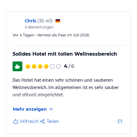
Aufzug. Zum Serviceangebot des Hauses gehört Weckdienst,
Bügelservice, Schuhputzservice sowie Wäscheservice. Ihr Fahrzeug
können Sie auf einem der kostenlosen Parkplätze parken.
Chris
(
36-40
)
Hinweis:
Allgemeine und unverbindliche
4
Bewertungen
Hoteliers-/Veranstalter-/Kataloginformationen. Alle Angaben
Vor 4 Tagen • Verreist als Paar im Juli 2026
ohne Gewähr und ohne Prüfung durch HolidayCheck. Bitte
lies vor der Buchung die verbindlichen
Angebotsdetails
des
jeweiligen Veranstalters.
Solides Hotel mit tollen Wellnessbereich
4
/ 6
Das Hotel hat einen sehr schönen und sauberen
Wellnessbereich. Im allgemeinen ist es sehr sauber
und stilvoll eingerichtet.
Mehr anzeigen
Hilfreich
Teilen