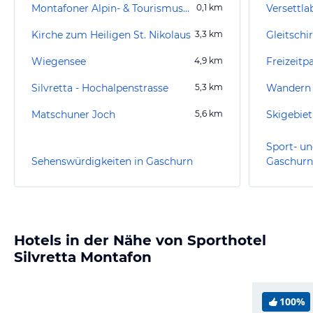
Montafoner Alpin- & Tourismusmuseum
0,1
km
Versettl
Kirche zum Heiligen St. Nikolaus
3,3
km
Wiegensee
4,9
km
Freizeit
Silvretta - Hochalpenstrasse
5,3
km
Wandern 
Matschuner Joch
5,6
km
Skigebiet
Sport- un
Sehenswürdigkeiten in Gaschurn
Gaschurn
Hotels in der Nähe von Sporthotel
Silvretta Montafon
100%