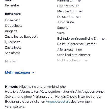
Familienzimmer
Fernseher
Hochzeitssuite
Mehrbettzimmer
Bettentyp
Deluxe-Zimmer
Einzelbett
Juniorsuite
Doppelbett
Superior
Kingsize
Suite
Zustellbares Babybett
Behindertenfreundliche Zimmer
Queensize
Rollstuhlgerechte Zimmer
Zustellbett
Allergikerzimmer
Schlafsofa
Schallisolierte Zimmer
Nichtraucherzimmer
Minibar
Mehr anzeigen
Hinweis:
Allgemeine und unverbindliche
Hoteliers-/Veranstalter-/Kataloginformationen. Alle Angaben ohne
Gewähr und ohne Prüfung durch HolidayCheck. Bitte lies vor der
Buchung die verbindlichen
Angebotsdetails
des jeweiligen
Veranstalters.