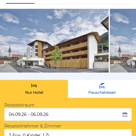
vom Hotelie
Nur Hotel
Pauschalreisen
Reisezeitraum
04.09.26 - 06.09.26
Reiseteilnehmer & Zimmer
2 Erw, 0 Kinder, 1 Zi.