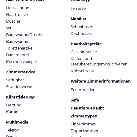
Hausschuhe
Terrasse
Haartrockner
Mobiliar
Dusche
Schreibtisch
WC
Kochnische
Badewanne/Dusche
Badewanne
Haushaltsgeräte
Toilettenartikel
Geschirrspüler
Bademantel
Kaffee- und
Kosmetikspiegel
Teezubereitungsmöglichkeiten
Kühlschrank
Zimmerservice
Verfügbar
Weitere Zimmerinformationen
Stundenweise
Feuermelder
Klimatisierung
Safe
Heizung
Haustiere erlaubt
Kamin
Zimmertypen
Multimedia
Einzelzimmer
Telefon
Doppelzimmer
Radio