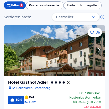
Filter
1
Kostenlos stornierbar
Frühstück inbegriffen
Sortieren nach:
106
Hotel Gasthof Adler
St. Gallenkirch · Vorarlberg
Frühstück
inkl.
Gut
Kostenlos stornierbar
82%
152
Bew.
bis
26. August 2026
-
46 €
469 €