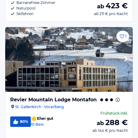
Barrierefreie Zimmer
423
€
ab
Naturpool
Skifahren
ab
211 €
pro Nacht
1
Revier Mountain Lodge Montafon
St. Gallenkirch · Vorarlberg
Frühstück
inkl.
Eher gut
288
€
80%
ab
10
Bew.
ab
144 €
pro Nacht