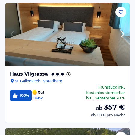
Haus Vilgrassa
St. Gallenkirch · Vorarlberg
Frühstück
inkl.
Gut
Kostenlos stornierbar
100%
2
Bew.
bis
1. September 2026
357
€
ab
ab
179 €
pro Nacht