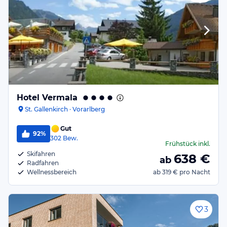
Hotel Vermala
St. Gallenkirch · Vorarlberg
Gut
92%
302
Bew.
Frühstück
inkl.
Skifahren
638
€
ab
Radfahren
Wellnessbereich
ab
319 €
pro Nacht
3