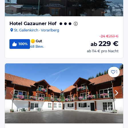
Hotel Gazauner Hof
St. Gallenkirch · Vorarlberg
-
24 €
253 €
Gut
229
€
ab
100%
48
Bew.
ab
114 €
pro Nacht
1