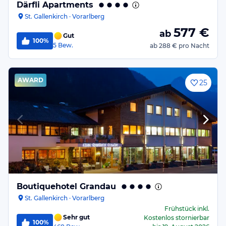
Därfli Apartments
St. Gallenkirch · Vorarlberg
577
€
ab
Gut
100%
5
Bew.
ab
288 €
pro Nacht
AWARD
25
Boutiquehotel Grandau
St. Gallenkirch · Vorarlberg
Frühstück
inkl.
Sehr gut
Kostenlos stornierbar
100%