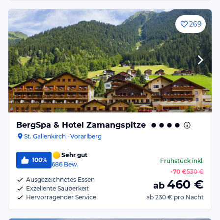
269
BergSpa & Hotel Zamangspitze
St. Gallenkirch · Vorarlberg
Sehr gut
100%
Frühstück
inkl.
686
Bew.
-
70 €
530 €
Ausgezeichnetes Essen
460
€
ab
Exzellente Sauberkeit
Hervorragender Service
ab
230 €
pro Nacht