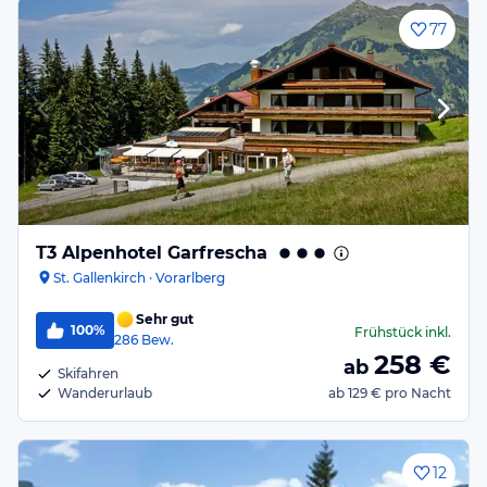
77
T3 Alpenhotel Garfrescha
St. Gallenkirch · Vorarlberg
Sehr gut
100%
Frühstück
inkl.
286
Bew.
258
€
ab
Skifahren
Wanderurlaub
ab
129 €
pro Nacht
12