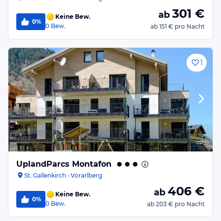
301
€
ab
Keine Bew.
0%
0
Bew.
ab
151 €
pro Nacht
1
UplandParcs Montafon
St. Gallenkirch · Vorarlberg
406
€
ab
Keine Bew.
0%
0
Bew.
ab
203 €
pro Nacht