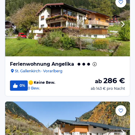
Ferienwohnung Angelika
St. Gallenkirch · Vorarlberg
286
€
ab
Keine Bew.
0%
0
Bew.
ab
143 €
pro Nacht