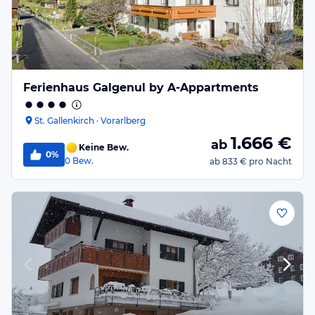
Ferienhaus Galgenul by A-Appartments
St. Gallenkirch · Vorarlberg
1.666
€
ab
Keine Bew.
0%
0
Bew.
ab
833 €
pro Nacht