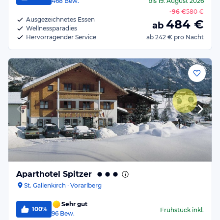
468
Bew.
bis
19. August 2026
-
96 €
580 €
Ausgezeichnetes Essen
484
€
ab
Wellnessparadies
Hervorragender Service
ab
242 €
pro Nacht
Aparthotel Spitzer
St. Gallenkirch · Vorarlberg
Sehr gut
100%
Frühstück
inkl.
96
Bew.