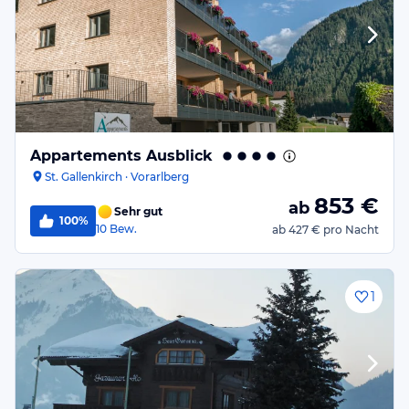
Appartements Ausblick
St. Gallenkirch · Vorarlberg
853
€
ab
Sehr gut
100%
10
Bew.
ab
427 €
pro Nacht
1