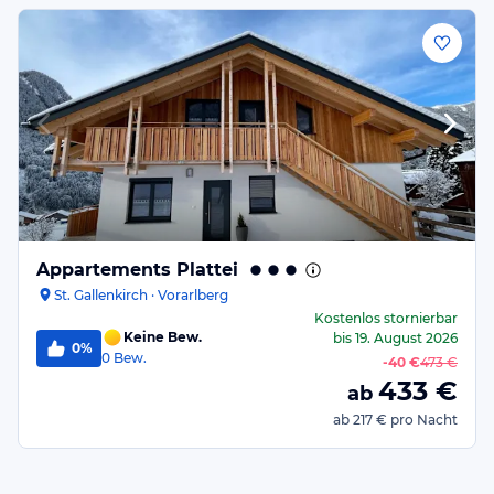
Appartements Plattei
St. Gallenkirch · Vorarlberg
Kostenlos stornierbar
Keine Bew.
bis
19. August 2026
0%
0
Bew.
-
40 €
473 €
433
€
ab
ab
217 €
pro Nacht