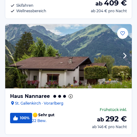
409
€
ab
Skifahren
Wellnessbereich
ab
204 €
pro Nacht
Haus Nannaree
St. Gallenkirch · Vorarlberg
Frühstück
inkl.
Sehr gut
292
€
100%
ab
22
Bew.
ab
146 €
pro Nacht