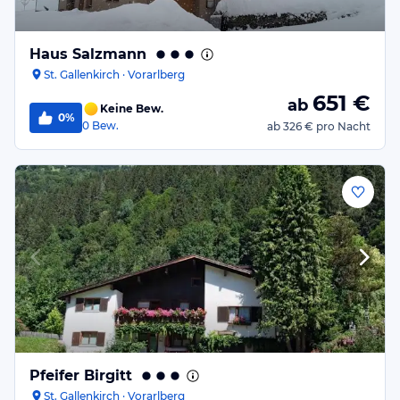
Haus Salzmann
St. Gallenkirch · Vorarlberg
651
€
ab
Keine Bew.
0%
0
Bew.
ab
326 €
pro Nacht
Pfeifer Birgitt
St. Gallenkirch · Vorarlberg