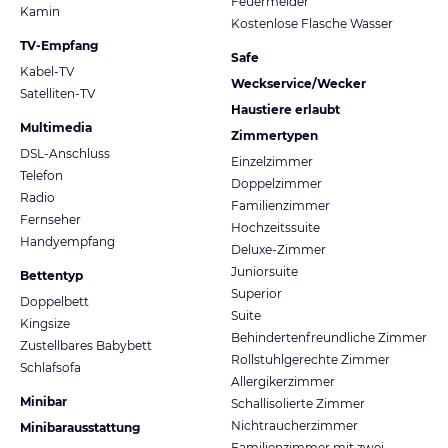
Feuermelder
Kamin
Kostenlose Flasche Wasser
TV-Empfang
Safe
Kabel-TV
Weckservice/Wecker
Satelliten-TV
Haustiere erlaubt
Multimedia
Zimmertypen
DSL-Anschluss
Einzelzimmer
Telefon
Doppelzimmer
Radio
Familienzimmer
Fernseher
Hochzeitssuite
Handyempfang
Deluxe-Zimmer
Juniorsuite
Bettentyp
Superior
Doppelbett
Suite
Kingsize
Behindertenfreundliche Zimmer
Zustellbares Babybett
Rollstuhlgerechte Zimmer
Schlafsofa
Allergikerzimmer
Minibar
Schallisolierte Zimmer
Nichtraucherzimmer
Minibarausstattung
Familienzimmer mit zwei