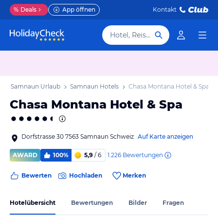
%
Deals
App öffnen
Kontakt
Hotel, Reiseziel
b
Samnaun Urlaub
Samnaun Hotels
Chasa Montana Hotel & Spa
Chasa Montana Hotel & Spa
Dorfstrasse 30 7563 Samnaun Schweiz
Auf Karte anzeigen
1.226
Bewertungen
AWARD
100%
5,9
/ 6
Bewerten
Hochladen
Merken
Hotelübersicht
Bewertungen
Bilder
Fragen