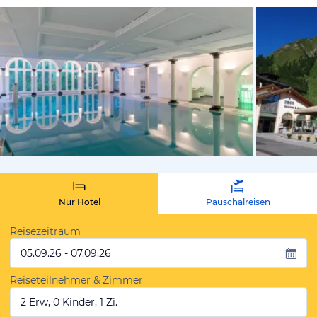
vom Hotelie
Nur Hotel
Pauschalreisen
Reisezeitraum
05.09.26 - 07.09.26
Reiseteilnehmer & Zimmer
2 Erw, 0 Kinder, 1 Zi.