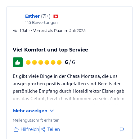
Hoteliers-/Veranstalter-/Kataloginformationen. Alle Angaben
ohne Gewähr und ohne Prüfung durch HolidayCheck. Bitte
Esther
(
71+
)
lies vor der Buchung die verbindlichen
Angebotsdetails
des
145
Bewertungen
jeweiligen Veranstalters.
Vor 1 Jahr • Verreist als Paar im Juli 2025
Viel Komfort und top Service
6
/ 6
Es gibt viele Dinge in der Chasa Montana, die uns
ausgesprochen positiv aufgefallen sind. Bereits der
persönliche Empfang durch Hoteldirektor Eisner gab
uns das Gefühl, herzlich willkommen zu sein. Zudem
war er stets präsent, hatte ein Auge auf einfach alles
Mehr anzeigen
und beriet auch als Sommelier. Der Service beim
Abendessen war auffallend eloquent, sprachgewandt
Meilengutschrift erhalten
und aufmerksam, die Damen an der Rezeption
Hilfreich
Teilen
zuvorkommend, sympathisch und aufgestellt. Auch