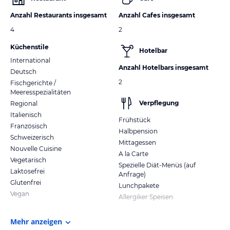
Anzahl Restaurants insgesamt
Anzahl Cafes insgesamt
4
2
Küchenstile
Hotelbar
International
Anzahl Hotelbars insgesamt
Deutsch
2
Fischgerichte /
Meeresspezialitäten
Verpflegung
Regional
Italienisch
Frühstück
Französisch
Halbpension
Schweizerisch
Mittagessen
Nouvelle Cuisine
A la Carte
Vegetarisch
Spezielle Diät-Menüs (auf
Laktosefrei
Anfrage)
Glutenfrei
Lunchpakete
Vegan
Allergiker Speisen
Mehr anzeigen