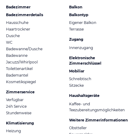
Badezimmer
Balkon
Badezimmerdetails
Balkontyp
Hausschuhe
Eigener Balkon
Haartrockner
Terrasse
Dusche
Zugang
WC
Innenzugang
Badewanne/Dusche
Badewanne
Elektronische
Jacuzzi/Whirlpool
Zimmerschlüssel
Toilettenartikel
Mobiliar
Bademantel
Schreibtisch
Kosmetikspiegel
Sitzecke
Zimmerservice
Haushaltsgeräte
Verfügbar
Kaffee- und
24h Service
Teezubereitungsmöglichkeiten
Stundenweise
Weitere Zimmerinformationen
Klimatisierung
Obstteller
Heizung