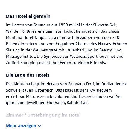
Das Hotel allgemein
Im Herzen von Samnaun auf 1850 m.ü.M in der Silvretta Ski-,
Wander- & Bikearena Samnaun-Ischgl befindet sich das Chasa
Montana Hotel & Spa. Lassen Sie sich bezaubern von den 250
Pistenkilometern und vom Engadiner Charme des Hauses. Erholen
Sie sich in der Wellnessoase mit Hallenbad und im Beauty- und
Massageinstitut. Die Symbiose aus Wellness, Sport, Gourmet und
Zollfrei-Shopping macht Ihre Ferien zu einem Erlebnis.
Die Lage des Hotels
Das Montana liegt im Herzen von Samnaun Dorf, im Dreiländereck
Schweiz-Italien-Österreich. Das Hotel ist per PKW bequem
erreichbar. Mit unserem buchbaren Shuttleservice holen wir Sie
gerne vom jeweiligen Flughafen, Bahnhof ab.
Zimmer / Unterbringung im Hotel
Unsere 41 Doppelzimmer, 4 Juniorsuiten und 10 Suiten wurden
Mehr anzeigen
alle aus hellem, heimischen Arvenholz im Engadiner Stil errichtet.