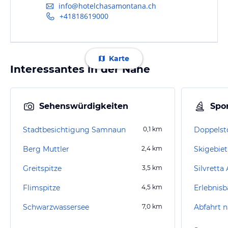
info@hotelchasamontana.ch
+41818619000
Karte
Interessantes in der Nähe
Sehenswürdigkeiten
Spor
Stadtbesichtigung Samnaun
0,1
km
Doppels
Berg Muttler
2,4
km
Skigebie
Greitspitze
3,5
km
Silvretta
Flimspitze
4,5
km
Schwarzwassersee
7,0
km
Abfahrt 