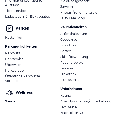
Informationsschalter für
Kleidungsgeschäft
Ausflüge
Juwelier
Ticketservice
Friseur-/Schönheitssalon
Ladestation für Elektroautos
Duty Free Shop
Räumlichkeiten
Parken
Aufenthaltsraum
Kostenfrei
Gepäckraum
Bibliothek
Parkmöglichkeiten
Garten
Parkplatz
Skiaufbewahrung
Parkservice
Raucherbereich
Überwacht
Terrasse
Parkgarage
Diskothek
Öffentliche Parkplätze
Fitnesscenter
vorhanden
Unterhaltung
Wellness
Kasino
Sauna
Abendprogramm/-unterhaltung
Live-Musik
Nachtclub/ DJ