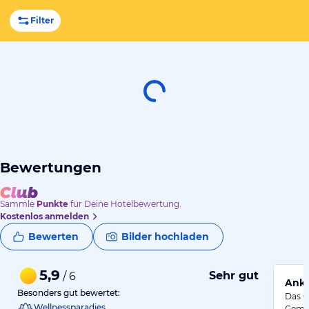
Filter
Bewertungen
Sammle
Punkte
für Deine Hotelbewertung.
Kostenlos anmelden
Bewerten
Bilder hochladen
5,9
Sehr gut
/ 6
Anko
Besonders gut bewertet:
Das C
Wellnessparadies
Gemüt