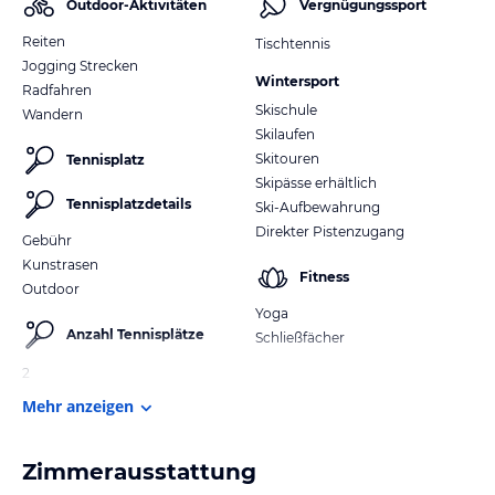
Outdoor-Aktivitäten
Vergnügungssport
Reiten
Tischtennis
Jogging Strecken
Wintersport
Radfahren
Skischule
Wandern
Skilaufen
Skitouren
Tennisplatz
Skipässe erhältlich
Tennisplatzdetails
Ski-Aufbewahrung
Direkter Pistenzugang
Gebühr
Kunstrasen
Fitness
Outdoor
Yoga
Anzahl Tennisplätze
Schließfächer
2
Mehr anzeigen
Zimmerausstattung