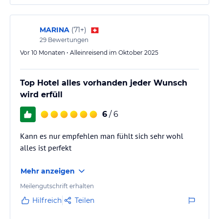
die Zimmerreinigung war tadellos. Unser
Doppelzimmer Zeblas war…
MARINA
(
71+
)
29
Bewertungen
Vor 10 Monaten • Alleinreisend im Oktober 2025
Top Hotel alles vorhanden jeder Wunsch
wird erfüll
6
/ 6
Kann es nur empfehlen man fühlt sich sehr wohl
alles ist perfekt
Mehr anzeigen
Meilengutschrift erhalten
Hilfreich
Teilen