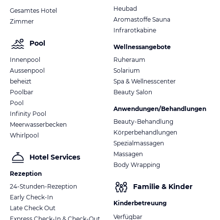
Heubad
Gesamtes Hotel
Aromastoffe Sauna
Zimmer
Infrarotkabine
Pool
Wellnessangebote
Innenpool
Ruheraum
Aussenpool
Solarium
beheizt
Spa & Wellnesscenter
Poolbar
Beauty Salon
Pool
Anwendungen/Behandlungen
Infinity Pool
Beauty-Behandlung
Meerwasserbecken
Körperbehandlungen
Whirlpool
Spezialmassagen
Massagen
Hotel Services
Body Wrapping
Rezeption
Familie & Kinder
24-Stunden-Rezeption
Early Check-In
Kinderbetreuung
Late Check Out
Verfügbar
Express Check-In & Check-Out