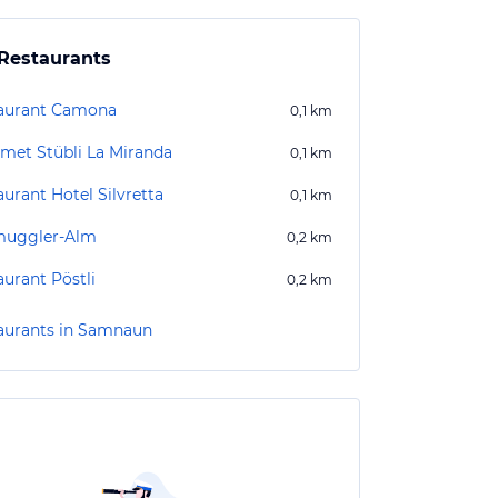
Restaurants
aurant Camona
0,1
km
met Stübli La Miranda
0,1
km
urant Hotel Silvretta
0,1
km
uggler-Alm
0,2
km
aurant Pöstli
0,2
km
aurants in Samnaun