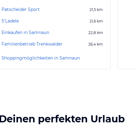
Patscheider Sport
21,5
km
S'Ladele
21,6
km
Einkaufen in Samnaun
22,8
km
Familienbetrieb Trenkwalder
26,4
km
Shoppingmöglichkeiten in Samnaun
 Deinen perfekten Urlaub