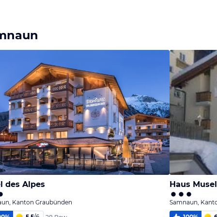
amnaun
l des Alpes
Haus Musel
un, Kanton Graubünden
Samnaun, Kant
00
%
5,5
/
6
100
%