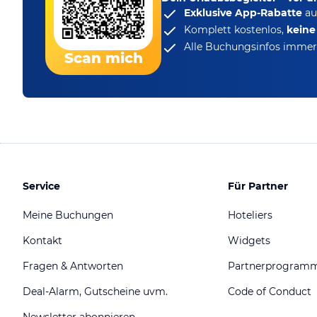
Exklusive App-Rabatte
au
Komplett kostenlos,
kein
Alle Buchungsinfos immer 
Scan mich
Service
Für Partner
Meine Buchungen
Hoteliers
Kontakt
Widgets
Fragen & Antworten
Partnerprogram
Deal-Alarm, Gutscheine uvm.
Code of Conduct