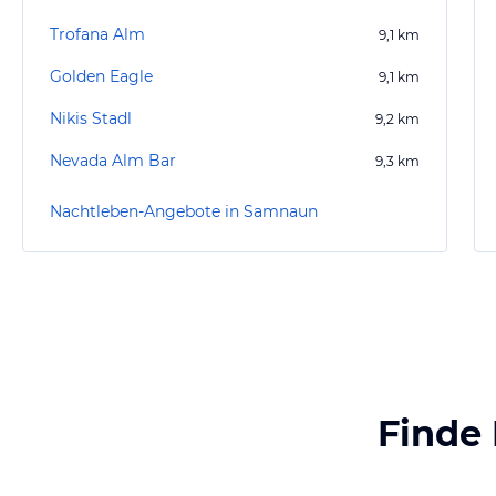
Trofana Alm
9,1
km
Golden Eagle
9,1
km
Nikis Stadl
9,2
km
Nevada Alm Bar
9,3
km
Nachtleben-Angebote in Samnaun
Finde