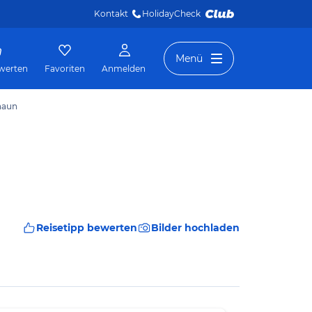
Kontakt
HolidayCheck 
Menü
werten
Favoriten
Anmelden
naun
Reisetipp bewerten
Bilder hochladen