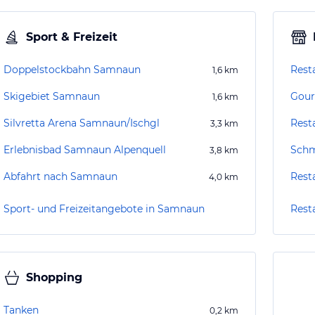
Sport & Freizeit
Doppelstockbahn Samnaun
Rest
1,6
km
Skigebiet Samnaun
Gour
1,6
km
Silvretta Arena Samnaun/Ischgl
Resta
3,3
km
Erlebnisbad Samnaun Alpenquell
Schm
3,8
km
Abfahrt nach Samnaun
Rest
4,0
km
Sport- und Freizeitangebote in Samnaun
Rest
Shopping
Tanken
0,2
km