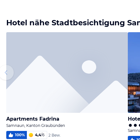
Bild melden
von Bady
Hotel nähe Stadtbesichtigung S
Apartments Fadrina
Hote
Samnaun, Kanton Graubünden
Samna
100
%
4,4
/
6
2 Bew.
1