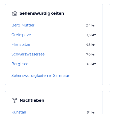
Sehenswürdigkeiten
Berg Muttler
2,4
km
Greitspitze
3,5
km
Flimspitze
4,5
km
Schwarzwassersee
7,0
km
Berglisee
8,8
km
Sehenswürdigkeiten in Samnaun
Nachtleben
Kuhstall
9,1
km