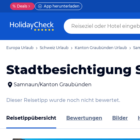
%
Deals
App herunterladen
Europa Urlaub
Schweiz Urlaub
Kanton Graubünden Urlaub
Sam
Stadtbesichtigung
Samnaun/Kanton Graubünden
Dieser Reisetipp wurde noch nicht bewertet.
Reisetippübersicht
Bewertungen
Bilder