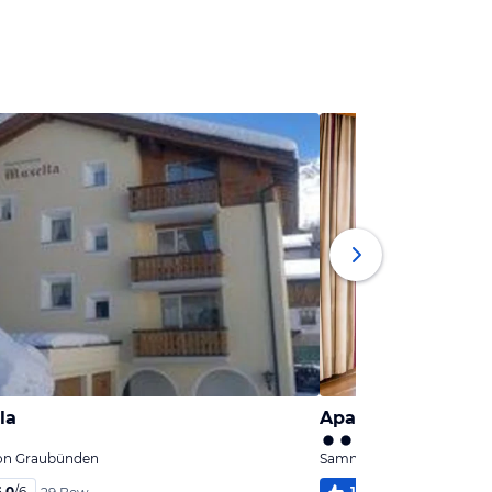
la
Apartment Alouet
on Graubünden
Samnaun, Kanton Graub
6,0
/
6
100
%
5,4
/
6