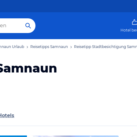
Hotel be
naun Urlaub
Reisetipps Samnaun
Reisetipp Stadtbesichtigung Sam
 Samnaun
Hotels