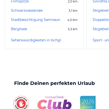
Flimspitze
Silvretta
2,5
km
Schwarzwassersee
Skigebiet
3,1
km
Stadtbesichtigung Samnaun
Doppels
4,0
km
Berglisee
Skigebie
5,3
km
Sehenswürdigkeiten in Ischgl
Sport- un
Finde Deinen perfekten Urlaub