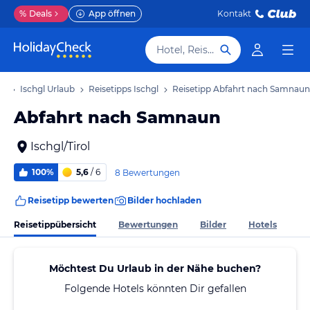
%
Deals
App öffnen
Kontakt
Hotel, Reiseziel
ub
Ischgl Urlaub
Reisetipps Ischgl
Reisetipp Abfahrt nach Samnaun
Abfahrt nach Samnaun
Ischgl/Tirol
100%
5,6
/ 6
8 Bewertungen
Reisetipp bewerten
Bilder hochladen
Reisetippübersicht
Bewertungen
Bilder
Hotels
Möchtest Du Urlaub in der Nähe buchen?
Folgende Hotels könnten Dir gefallen