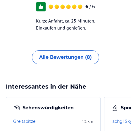
6
/ 6
Kurze Anfahrt, ca. 25 Minuten.
Einkaufen und genießen.
Alle Bewertungen (8)
Interessantes in der Nähe
Sehenswürdigkeiten
Spor
Greitspitze
Ischgl Sk
1,2
km