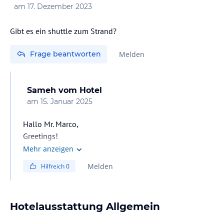
am
17. Dezember 2023
Gibt es ein shuttle zum Strand?
Frage beantworten
Melden
Sameh
vom Hotel
am
15. Januar 2025
Hallo Mr. Marco,
Greetings!
Yes we have a shuttle bus for the beach.
Mehr anzeigen
Melden
Hilfreich
0
Hotelausstattung Allgemein