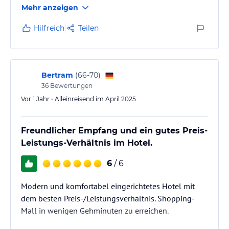
Mehr anzeigen
Leihwagen brauche. Die Ausstattung ist sehr gut, es
gibt Nichtraucher- und Raucherzimmer. Zum Relaxen
Hilfreich
Teilen
gibt es einen Pool auf dem Dach, der auch einen
guten Blick auf Ras Al Khaimah bietet. Der Service ist
vorbildlich. Wer allerdings deutsche TV-Programme…
Bertram
(
66-70
)
36
Bewertungen
Vor 1 Jahr • Alleinreisend im April 2025
Freundlicher Empfang und ein gutes Preis-
Leistungs-Verhältnis im Hotel.
6
/ 6
Modern und komfortabel eingerichtetes Hotel mit
dem besten Preis-/Leistungsverhältnis. Shopping-
Mall in wenigen Gehminuten zu erreichen.