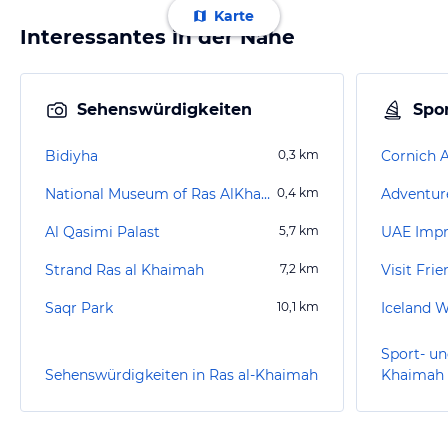
Karte
Interessantes in der Nähe
Sehenswürdigkeiten
Spor
Bidiyha
0,3
km
Cornich 
National Museum of Ras AlKhaimah​​​
0,4
km
Adventur
Al Qasimi Palast
5,7
km
Strand Ras al Khaimah
7,2
km
Visit Fri
Saqr Park
10,1
km
Iceland W
Sport- un
Sehenswürdigkeiten in Ras al-Khaimah
Khaimah