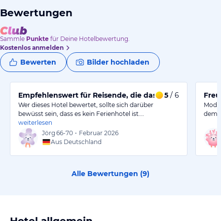
Bewertungen
Sammle
Punkte
für Deine Hotelbewertung.
Kostenlos anmelden
Bewerten
Bilder hochladen
Empfehlenswert für Reisende, die das Land erkunden
5
/ 6
Freu
Wer dieses Hotel bewertet, sollte sich darüber
Moder
bewüsst sein, dass es kein Ferienhotel ist.…
dem b
weiterlesen
Jörg
66-70
•
Februar 2026
Aus Deutschland
Alle Bewertungen (
9
)
Hotel allgemein