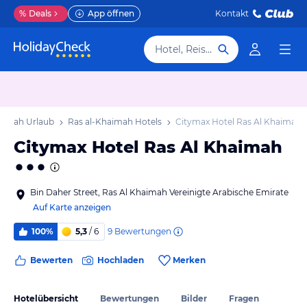
%
Deals
App öffnen
Kontakt
Hotel, Reiseziel
aimah Urlaub
Ras al-Khaimah Hotels
Citymax Hotel Ras Al Khaimah
Citymax Hotel Ras Al Khaimah
Bin Daher Street, Ras Al Khaimah Vereinigte Arabische Emirate
Auf Karte anzeigen
9
Bewertungen
100%
5,3
/ 6
Bewerten
Hochladen
Merken
Hotelübersicht
Bewertungen
Bilder
Fragen