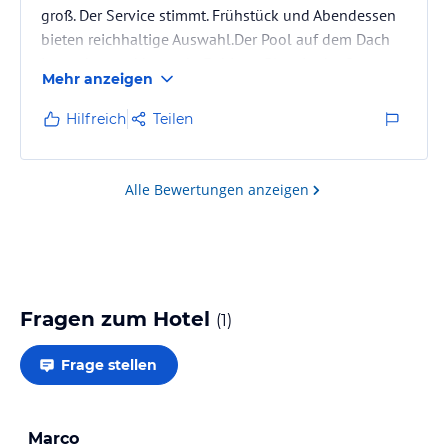
groß. Der Service stimmt. Frühstück und Abendessen
bieten reichhaltige Auswahl.Der Pool auf dem Dach
ist sauber und bewacht.Er bietet Platz in der Sonne
Mehr anzeigen
und im Schatten. Die Lage in der Stadt ist wenig
anziehend. Es fehlt an gepflegtem Grün und einer
Hilfreich
Teilen
ansprechenden Infrastruktur für Touristen. Der
regelmäßige shuttle des Hotels zum Strand ersetzt
das nur notdürftig.
Alle Bewertungen anzeigen
Fragen zum Hotel
(
1
)
Frage stellen
Marco