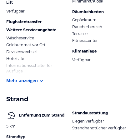
Minimarkt/Kiosk
Lift
Verfügbar
Räumlichkeiten
Gepäckraum
Flughafentransfer
Raucherbereich
Weitere Serviceangebote
Terrasse
Wäscheservice
Fitnesscenter
Geldautomat vor Ort
Klimaanlage
Devisenwechsel
Hotelsafe
Verfügbar
Informationsschalter für
Ausflüge
Mehr anzeigen
Strand
Strandausstattung
Entfernung zum Strand
Liegen verfügbar
5 km
Strandhandtücher verfügbar
Strandtyp