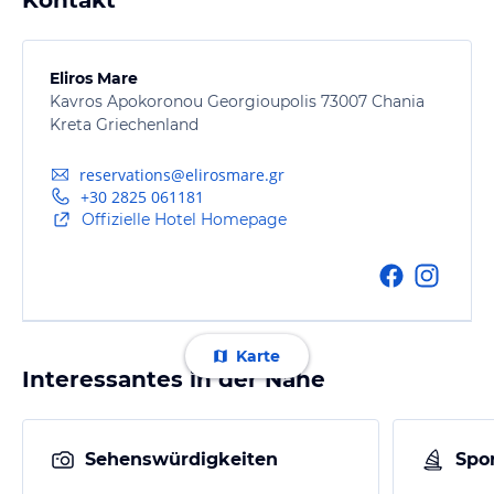
Kontakt
Eliros Mare
Kavros Apokoronou Georgioupolis 73007 Chania
Kreta Griechenland
reservations@elirosmare.gr
+30 2825 061181
Offizielle Hotel Homepage
Karte
Interessantes in der Nähe
Sehenswürdigkeiten
Spor