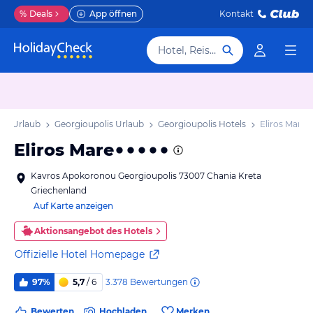
%
Deals
App öffnen
Kontakt
Hotel, Reiseziel
eta Urlaub
Georgioupolis Urlaub
Georgioupolis Hotels
Eliros Mare
Eliros Mare
Kavros Apokoronou Georgioupolis 73007 Chania Kreta
Griechenland
Auf Karte anzeigen
Aktionsangebot des Hotels
Offizielle Hotel Homepage
3.378
Bewertungen
97%
5,7
/ 6
Bewerten
Hochladen
Merken