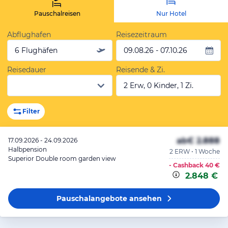
Pauschalreisen
Nur Hotel
Abflughafen
Reisezeitraum
6 Flughäfen
09.08.26 - 07.10.26
Reisedauer
Reisende & Zi.
2 Erw, 0 Kinder, 1 Zi.
Filter
ab
€ 2.888
17.09.2026 - 24.09.2026
Halbpension
2 ERW • 1 Woche
Superior Double room garden view
- Cashback
40 €
2.848 €
Pauschalangebote
ansehen