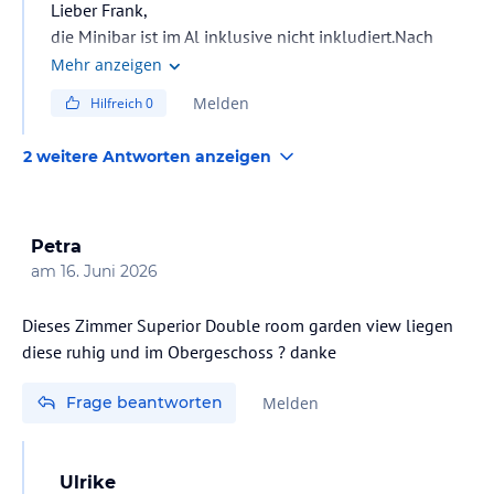
Lieber Frank,
die Minibar ist im Al inklusive nicht inkludiert.Nach
Wunsch der Gaeste wird sie aufgefuellt aber gegen
Mehr anzeigen
Aufpreis.
Melden
Hilfreich
0
Wir danken der lieben Ulrike fuer Ihre Hilfe.
Liebe Gruesse!
2 weitere Antworten anzeigen
Guest Relations Department
Petra
am
16. Juni 2026
Dieses Zimmer Superior Double room garden view liegen
diese ruhig und im Obergeschoss ? danke
Frage beantworten
Melden
Ulrike