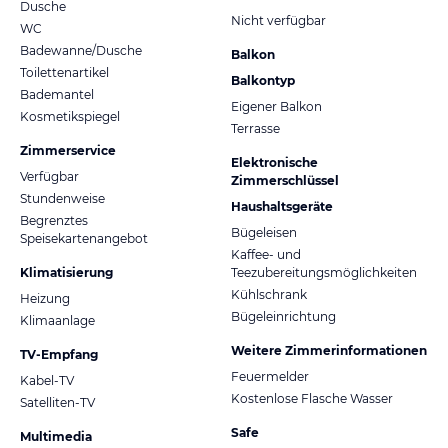
Dusche
Nicht verfügbar
WC
Badewanne/Dusche
Balkon
Toilettenartikel
Balkontyp
Bademantel
Eigener Balkon
Kosmetikspiegel
Terrasse
Zimmerservice
Elektronische
Verfügbar
Zimmerschlüssel
Stundenweise
Haushaltsgeräte
Begrenztes
Bügeleisen
Speisekartenangebot
Kaffee- und
Klimatisierung
Teezubereitungsmöglichkeiten
Kühlschrank
Heizung
Bügeleinrichtung
Klimaanlage
Weitere Zimmerinformationen
TV-Empfang
Feuermelder
Kabel-TV
Kostenlose Flasche Wasser
Satelliten-TV
Safe
Multimedia