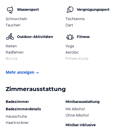
Wassersport
Vergnügungssport
Schnorcheln
Tischtennis
Tauchen
Dart
Outdoor-Aktivitäten
Fitness
Reiten
Yoga
Radfahren
Aerobic
Boccia
Fitness Kurse
Mehr anzeigen
Zimmerausstattung
Badezimmer
Minibarausstattung
Badezimmerdetails
Mit Alkohol
Ohne Alkohol
Hausschuhe
Haartrockner
Minibar inklusive