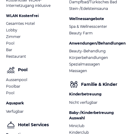
Kostenloser WLAN-
Dampfbad/Türkisches Bad
Internetzugang inklusive
Stein-/Edelsteinsauna
WLAN Kostenfrei
Wellnessangebote
Gesamtes Hotel
Spa & Wellnesscenter
Lobby
Beauty Farm
Zimmer
Pool
Anwendungen/Behandlungen
Bar
Beauty-Behandlung
Restaurant
Körperbehandlungen
Spezialmassagen
Pool
Massagen
Aussenpool
Familie & Kinder
Poolbar
Pool
Kinderbetreuung
Nicht verfügbar
Aquapark
Verfügbar
Baby-/Kinderbetreuung
Auswahl
Hotel Services
Miniclub
Kinderclub