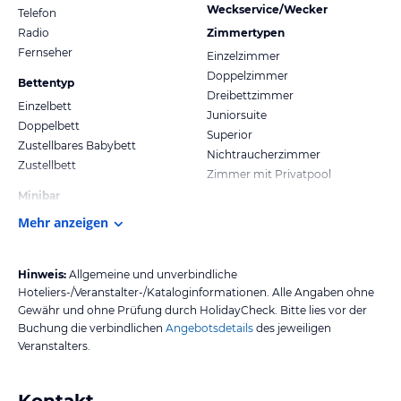
Weckservice/Wecker
Telefon
Radio
Zimmertypen
Fernseher
Einzelzimmer
Doppelzimmer
Bettentyp
Dreibettzimmer
Einzelbett
Juniorsuite
Doppelbett
Superior
Zustellbares Babybett
Nichtraucherzimmer
Zustellbett
Zimmer mit Privatpool
Minibar
Mehr anzeigen
Hinweis:
Allgemeine und unverbindliche
Hoteliers-/Veranstalter-/Kataloginformationen. Alle Angaben ohne
Gewähr und ohne Prüfung durch HolidayCheck. Bitte lies vor der
Buchung die verbindlichen
Angebotsdetails
des jeweiligen
Veranstalters.