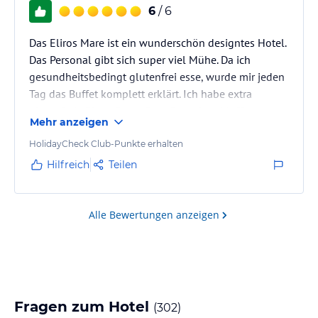
6
/ 6
Das Eliros Mare ist ein wunderschön designtes Hotel.
Das Personal gibt sich super viel Mühe. Da ich
gesundheitsbedingt glutenfrei esse, wurde mir jeden
Tag das Buffet komplett erklärt. Ich habe extra
glutenfreie Pizza, Pasta, Brot, Pancakes, Muffins,....
Mehr anzeigen
bekommen und wurde bei jedem Essen darauf
angesprochen, ob ich genügend verschiedene
HolidayCheck Club-Punkte erhalten
Gerichte zur Auswahl hätte. So etwas habe ich bisher
Hilfreich
Teilen
noch nicht erlebt in einem Hotel!
Alle Bewertungen anzeigen
Fragen zum Hotel
(
302
)