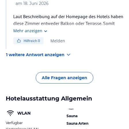
am
18. Juni 2026
Laut Beschreibung auf der Homepage des Hotels haben
diese Zimmer entweder Balkon oder Terrasse. Somit
können diese demnach sowohl im Erdgeschoss als
Mehr anzeigen
auch im Obergeschoss gelegen sein.
Melden
Hilfreich
0
1 weitere Antwort anzeigen
Alle Fragen anzeigen
Hotelausstattung Allgemein
WLAN
Sauna
Verfügbar
Sauna Arten