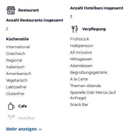
Anzahl Hotelbars insgesamt
Restaurant
3
Anzahl Restaurants insgesamt
2
Verpflegung
Küchenstile
Frühstück
Halbpension
International
All Inclusive
Griechisch
Mittagessen
Regional
Abendessen
Italienisch
Begrüßungsgetränk
Amerikanisch
A la Carte
Vegetarisch
Themen-Abende
Laktosefrei
Spezielle Diät-Menüs (auf
Glutenfrei
Anfrage)
Snack Bar
Cafe
Hotelbar
Mehr anzeigen