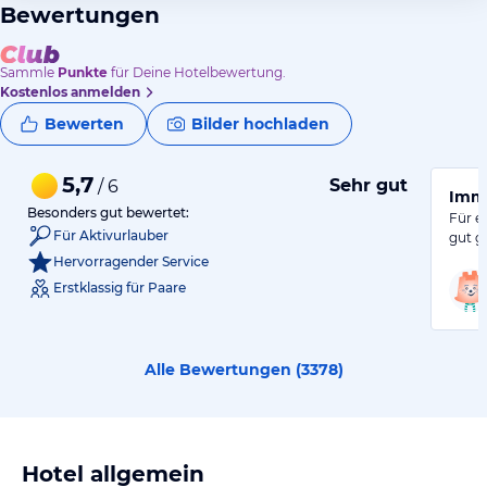
Bewertungen
Sammle
Punkte
für Deine Hotelbewertung.
Kostenlos anmelden
Bewerten
Bilder hochladen
5,7
Sehr gut
/ 6
Imme
Besonders gut bewertet:
Für e
Für Aktivurlauber
gut g
Hervorragender Service
Erstklassig für Paare
Alle Bewertungen (
3378
)
Hotel allgemein