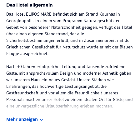
Das Hotel allgemein
Das Hotel ELIROS MARE befindet sich am Strand Kournas in
Georgioupolis. In einem vom Programm Natura geschützten
Gebiet von besonderer Naturschönheit gelegen, verfügt das Hotel
über einen eigenen Standstrand, der alle
Sicherheitsbestimmungen erfüllt, und in Zusammenarbeit mit der
Griechischen Gesellschaft für Naturschutz wurde er mit der Blauen
Flagge ausgezeichnet.
Nach 30 Jahren erfolgreicher Leitung und tausende zufriedene
Gäste, mit anspruchsvollem Design und moderner Ästhetik gaben
wir unserem Haus ein neues Gesicht. Unsere Stärken wie
Erfahrungen, das hochwertige Leistungsangebot, die
Gastfreundschaft und vor allem die Freundlichkeit unseres
Personals machen unser Hotel zu einem idealen Ort für Gäste, und
eine unvergessliche Urlaubserfahrung erleben möchten.
Dieses Hotel ist ideal für einen erholsamen Urlaub. Von den
Mehr anzeigen
Hotelräumen aus kann man die wunderbare blaue Farbe des
Kretischen Meers oder den Blick auf das Weiße Gebirge oder den
Hotelgarten genießen. Seine privilegierte Lage – nur 4 km vom