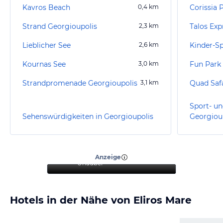
Kavros Beach
0,4
km
Corissia 
Strand Georgioupolis
2,3
km
Talos Exp
Lieblicher See
2,6
km
Kinder-Sp
Kournas See
3,0
km
Fun Park
Strandpromenade Georgioupolis
3,1
km
Sport- un
Sehenswürdigkeiten in Georgioupolis
Georgiou
“
Tolle Aussicht und
gemütlicher Aufenthalt am
Strand
”
Anzeige
Urlauber
Hotels in der Nähe von Eliros Mare