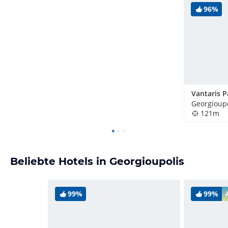
96%
Vantaris P
Georgioupo
121m
Beliebte Hotels in Georgioupolis
99%
99%