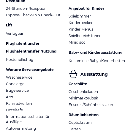
Rezeption
24-Stunden-Rezeption
Angebot für Kinder
Express Check-In & Check-Out
Spielzimmer
Kinderbecken
Lift
Kinder Menüs
Verfügbar
Spielbereich Innen
Minidisco
Flughafentransfer
Flughafentransfer Nutzung
Baby- und Kinderausstattung
Kostenpflichtig
Kostenlose Baby-/Kinderbetten
Weitere Serviceangebote
Ausstattung
Wäscheservice
Concierge
Geschäfte
Bügelservice
Geschenkeladen
Arzt
Minimarkt/Kiosk
Fahrradverleih
Friseur-/Schönheitssalon
Hotelsafe
Räumlichkeiten
Informationsschalter für
Ausflüge
Gepäckraum
Autovermietung
Garten