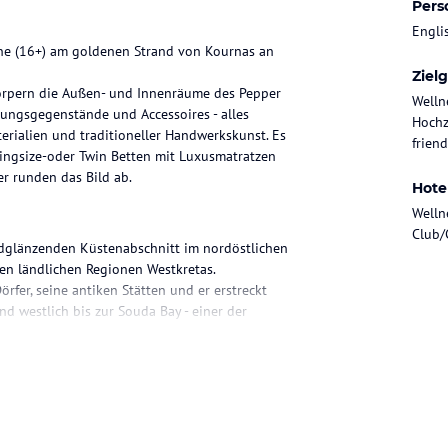
Pers
Engli
ene (16+) am goldenen Strand von Kournas an
Ziel
örpern die Außen- und Innenräume des Pepper
Welln
htungsgegenstände und Accessoires - alles
Hochz
rialien und traditioneller Handwerkskunst. Es
friend
ingsize-oder Twin Betten mit Luxusmatratzen
r runden das Bild ab.
Hote
Welln
Club/
oldglänzenden Küstenabschnitt im nordöstlichen
ten ländlichen Regionen Westkretas.
rfer, seine antiken Stätten und er erstreckt
d westlich bis zur Souda Bay - einer der
ur 16 km von Rethymno entfernt und ist über
eicht zu erreichen.
 Natur trifft, eine Oase der Gelassenheit und