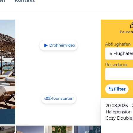
en
Kontakt
Pauscha
Abflughafen
Drohnenvideo
6 Flughäfe
Reisedauer
Filter
Tour starten
20.08.2026 - 
Halbpension
Cozy Double