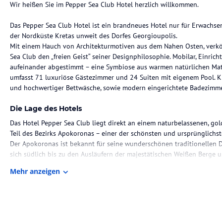
Wir heißen Sie im Pepper Sea Club Hotel herzlich willkommen.
Das Pepper Sea Club Hotel ist ein brandneues Hotel nur für Erwachs
der Nordküste Kretas unweit des Dorfes Georgioupolis.
Mit einem Hauch von Architekturmotiven aus dem Nahen Osten, verk
Sea Club den „freien Geist“ seiner Designphilosophie. Mobilar, Einric
aufeinander abgestimmt – eine Symbiose aus warmen natürlichen Mate
umfasst 71 luxuriöse Gästezimmer und 24 Suiten mit eigenem Pool. K
und hochwertiger Bettwäsche, sowie modern eingerichtete Badezimme
Die Lage des Hotels
Das Hotel Pepper Sea Club liegt direkt an einem naturbelassenen, g
Teil des Bezirks Apokoronas – einer der schönsten und ursprünglichs
Der Apokoronas ist bekannt für seine wunderschönen traditionellen Dö
sich südlich bis zu den Ausläufern der majestätischen Weißen Berge un
reichsten und inspirierenden Landschaften Kretas.
Mehr anzeigen
Das Pepper Sea Club Hotel liegt weniger als 40 km von Chania und n
hervorragenden Straßen- und mit öffentlichen Verkehrsverbindungen l
Zimmer / Unterbringung im Hotel
Das Pepper Sea Club Hotel gibt sich anders - ein Ort, an dem Luxus auf