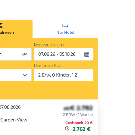
lreisen
Nur Hotel
Reisezeitraum
n
07.08.26 - 05.10.26
Reisende & Zi.
2 Erw, 0 Kinder, 1 Zi.
€ 2.782
27.08.2026
ab
2 ERW • 1 Woche
 Garden View
- Cashback
20 €
2.762 €