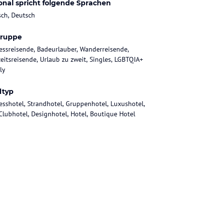
onal spricht folgende Sprachen
sch, Deutsch
gruppe
essreisende, Badeurlauber, Wanderreisende,
eitsreisende, Urlaub zu zweit, Singles, LGBTQIA+
ly
ltyp
esshotel, Strandhotel, Gruppenhotel, Luxushotel,
Clubhotel, Designhotel, Hotel, Boutique Hotel