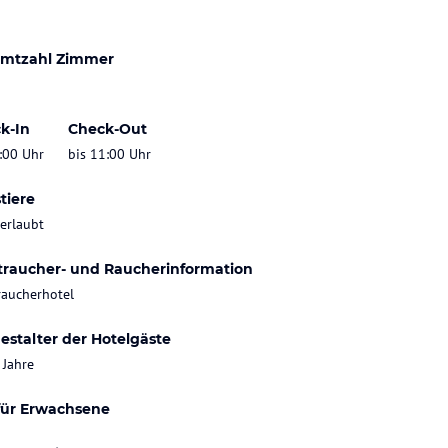
mtzahl Zimmer
k-In
Check-Out
:00 Uhr
bis 11:00 Uhr
tiere
 erlaubt
traucher- und Raucherinformation
raucherhotel
estalter der Hotelgäste
 Jahre
für Erwachsene