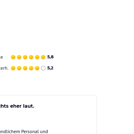
ie
5,8
terh.
5,2
ts eher laut.
reundlichem Personal und