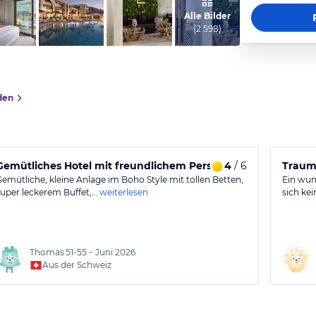
Alle Bilder
(
2 598
)
den
Gemütliches Hotel mit freundlichem Personal und gutem Buff
4
/ 6
Traumr
Gemütliche, kleine Anlage im Boho Style mit tollen Betten,
Ein wun
super leckerem Buffet,…
weiterlesen
sich ke
Thomas
51-55
•
Juni 2026
Aus der Schweiz