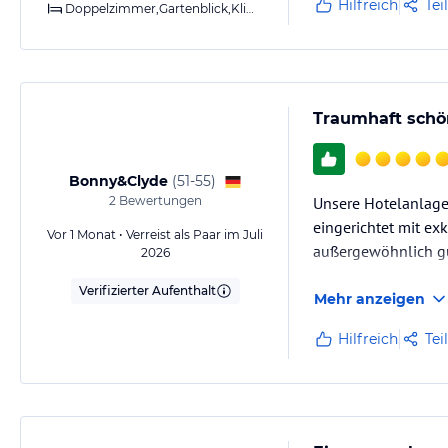
Hilfreich
Tei
Doppelzimmer,Gartenblick,Klimaanlage,Dusche,Balkon o. Terrasse
Traumhaft schö
Bonny&Clyde
(
51-55
)
2
Bewertungen
Unsere Hotelanlage
eingerichtet mit ex
Vor 1 Monat • Verreist als Paar im Juli
außergewöhnlich gut
2026
Verifizierter Aufenthalt
Mehr anzeigen
Hilfreich
Tei