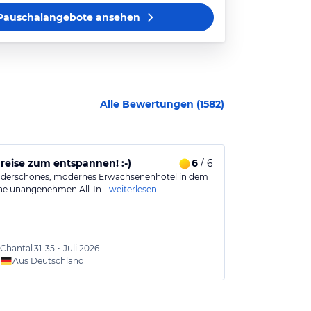
Pauschalangebote
ansehen
Alle Bewertungen (
1582
)
et, Nachts eher laut.
eise zum entspannen! :-)
6
/ 6
Traumhaft 
derschönes, modernes Erwachsenenhotel in dem
Unsere Hotelan
ine unangenehmen All-In…
weiterlesen
gestaltet und p
Chantal
31-35
•
Juli 2026
Bonny
Aus Deutschland
Aus