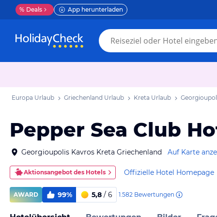
%
Deals
App herunterladen
Europa Urlaub
Griechenland Urlaub
Kreta Urlaub
Georgioupol
Pepper Sea Club Hot
Georgioupolis Kavros Kreta Griechenland
Auf Karte anz
Offizielle Hotel Homepage
Aktionsangebot des Hotels
99%
5,8
/ 6
1.582
Bewertungen
AWARD