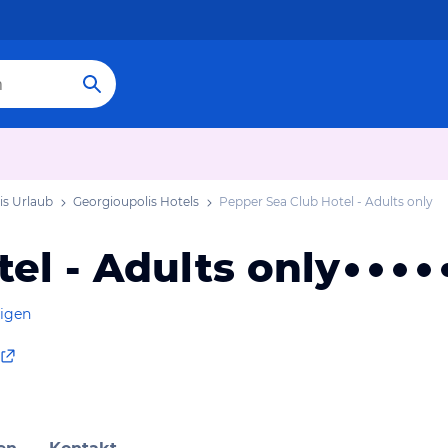
is Urlaub
Georgioupolis Hotels
Pepper Sea Club Hotel - Adults only
el - Adults only
eigen