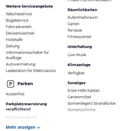
Weitere Serviceangebote
Räumlichkeiten
Wäscheservice
Aufenthaltsraum
Bügelservice
Garten
Fahrradverleih
Terrasse
Devisenwechsel
Fitnesscenter
Hotelsafe
Zeitung
Unterhaltung
Informationsschalter für
Live-Musik
Ausflüge
Autovermietung
Klimaanlage
Ladestation für Elektroautos
Verfügbar
Sonstiges
Parken
Erste-Hilfe-Kasten
Kostenfrei
Gartenmöbel
Sonnenliegen/ Strandkörbe
Parkplatzreservierung
verpflichtend
Sonnenschirme
Nicht erforderlich
Mehr anzeigen