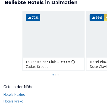
Beliebte Hotels in Dalmatien
72%
99%
Falkensteiner Club Funimation Borik
Hotel Pla
Zadar, Kroatien
Duce Glavi
Orte in der Nähe
Hotels
Kozino
Hotels
Preko