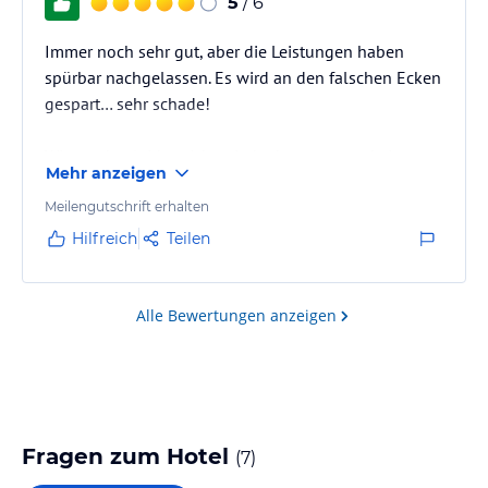
5
/ 6
Immer noch sehr gut, aber die Leistungen haben
spürbar nachgelassen. Es wird an den falschen Ecken
gespart… sehr schade!
Wir werden leider nicht wieder kommen und eine
Mehr anzeigen
andere Destination ansteuern.
Meilengutschrift erhalten
Hilfreich
Teilen
Alle Bewertungen anzeigen
Fragen zum Hotel
(
7
)