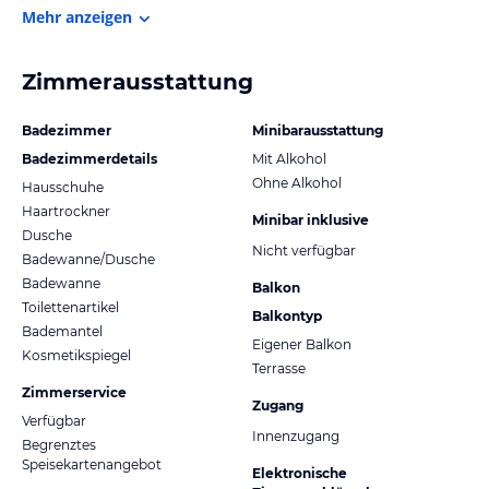
Mehr anzeigen
Zimmerausstattung
Badezimmer
Minibarausstattung
Badezimmerdetails
Mit Alkohol
Ohne Alkohol
Hausschuhe
Haartrockner
Minibar inklusive
Dusche
Nicht verfügbar
Badewanne/Dusche
Badewanne
Balkon
Toilettenartikel
Balkontyp
Bademantel
Eigener Balkon
Kosmetikspiegel
Terrasse
Zimmerservice
Zugang
Verfügbar
Innenzugang
Begrenztes
Speisekartenangebot
Elektronische