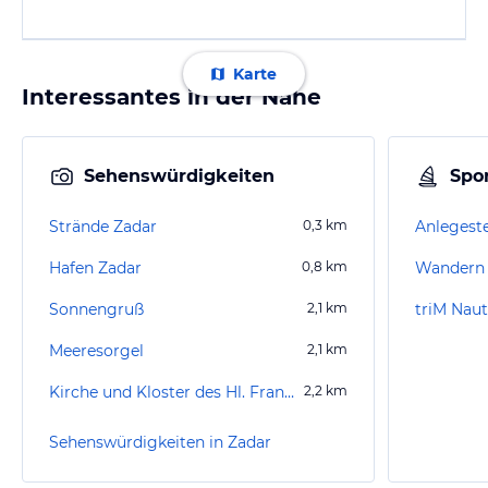
Karte
Interessantes in der Nähe
Sehenswürdigkeiten
Spor
Strände Zadar
0,3
km
Anlegeste
Hafen Zadar
0,8
km
Wandern 
Sonnengruß
2,1
km
triM Naut
Meeresorgel
2,1
km
Kirche und Kloster des Hl. Franziskus
2,2
km
Sehenswürdigkeiten in Zadar