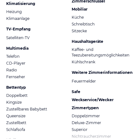
Zimmerschlüssel
Klimatisierung
Mobiliar
Heizung
Küche
Klimaanlage
Schreibtisch
TV-Empfang
Sitzecke
Satelliten-TV
Haushaltsgeräte
Multimedia
Kaffee- und
Teezubereitungsmöglichkeiten
Telefon
Kühlschrank
CD-Player
Radio
Weitere Zimmerinformationen
Fernseher
Feuermelder
Bettentyp
Safe
Doppelbett
Weckservice/Wecker
Kingsize
Zimmertypen
Zustellbares Babybett
Queensize
Doppelzimmer
Zustellbett
Deluxe-Zimmer
Schlafsofa
Superior
Nichtraucherzimmer