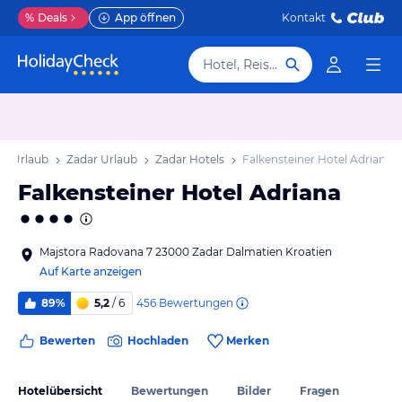
%
Deals
App öffnen
Kontakt
Hotel, Reiseziel
en Urlaub
Zadar Urlaub
Zadar Hotels
Falkensteiner Hotel Adriana
Falkensteiner Hotel Adriana
Majstora Radovana 7 23000 Zadar Dalmatien Kroatien
Auf Karte anzeigen
456
Bewertungen
89%
5,2
/ 6
Bewerten
Hochladen
Merken
Hotelübersicht
Bewertungen
Bilder
Fragen