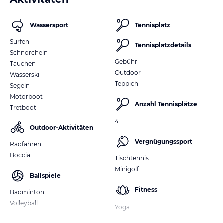
Wassersport
Tennisplatz
Surfen
Tennisplatzdetails
Schnorcheln
Gebühr
Tauchen
Outdoor
Wasserski
Teppich
Segeln
Motorboot
Anzahl Tennisplätze
Tretboot
4
Outdoor-Aktivitäten
Vergnügungssport
Radfahren
Boccia
Tischtennis
Minigolf
Ballspiele
Fitness
Badminton
Volleyball
Yoga