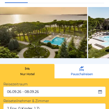
vom Hotelie
Nur Hotel
Pauschalreisen
Reisezeitraum
06.09.26 - 08.09.26
Reiseteilnehmer & Zimmer
2 Erw, 0 Kinder, 1 Zi.