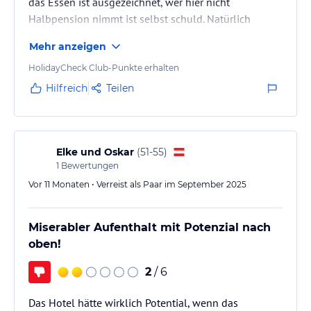
das Essen ist ausgezeichnet, wer hier nicht
Halbpension nimmt ist selbst schuld. Natürlich
könnte man anmerken, dass vor 10 Jahren noch mehr
Mehr anzeigen
Personal sich um die Gäste gekümmert haben, da
merkt man, dass gespart wird, aber das vorhandene
HolidayCheck Club-Punkte erhalten
Personal ist bemüht, das bestens zu kompensieren.
Hilfreich
Teilen
Großes Lob!
Elke und Oskar
(
51-55
)
1
Bewertungen
Vor 11 Monaten • Verreist als Paar im September 2025
Miserabler Aufenthalt mit Potenzial nach
oben!
2
/ 6
Das Hotel hätte wirklich Potential, wenn das