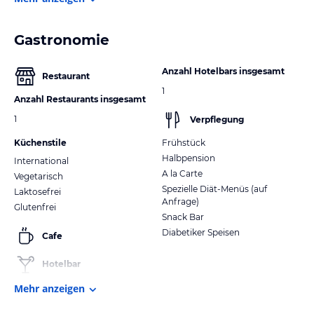
Gastronomie
Anzahl Hotelbars insgesamt
Restaurant
1
Anzahl Restaurants insgesamt
1
Verpflegung
Küchenstile
Frühstück
Halbpension
International
A la Carte
Vegetarisch
Spezielle Diät-Menüs (auf
Laktosefrei
Anfrage)
Glutenfrei
Snack Bar
Diabetiker Speisen
Cafe
Hotelbar
Mehr anzeigen