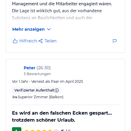
Management und die Mitarbeiter engagiert wären.
Die Lage ist wirklich gut, aus der vorhandene
Substanz an Baulichkeiten und auch der
Außenanlage könnte eine hochwertige Atmosphäre
Mehr anzeigen
entstehen. Die Sauberkeit des Hotels ist
unbefriedigend und enttäuschend. Die Gästetische
Hilfreich
Teilen
samt Bestuhlung und der Lounge im Außenbereich
sind verschmutzt. Auch im Bewusstsein, dass die
Bepflanzung (Bäume) natürlich Verschmutzungen
hervorrufen, aber diese nicht einmal gründlich
Peter
(
26-30
)
entfernt werden.…
3
Bewertungen
Vor 1 Jahr • Verreist als Paar im April 2025
Verifizierter Aufenthalt
Superior Zimmer (Balkon)
Es wird an den falschen Ecken gespart…
trotzdem schöner Urlaub.