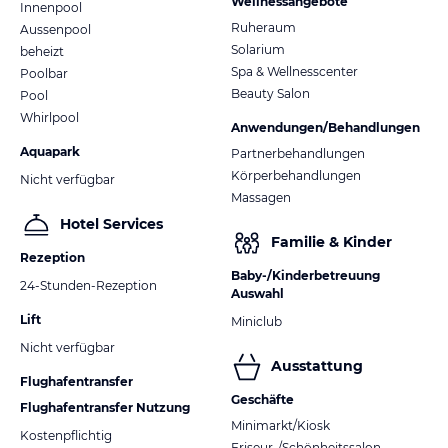
Wellnessangebote
Innenpool
Ruheraum
Aussenpool
Solarium
beheizt
Spa & Wellnesscenter
Poolbar
Beauty Salon
Pool
Whirlpool
Anwendungen/Behandlungen
Aquapark
Partnerbehandlungen
Körperbehandlungen
Nicht verfügbar
Massagen
Hotel Services
Familie & Kinder
Rezeption
Baby-/Kinderbetreuung
24-Stunden-Rezeption
Auswahl
Lift
Miniclub
Nicht verfügbar
Ausstattung
Flughafentransfer
Geschäfte
Flughafentransfer Nutzung
Minimarkt/Kiosk
Kostenpflichtig
Friseur-/Schönheitssalon