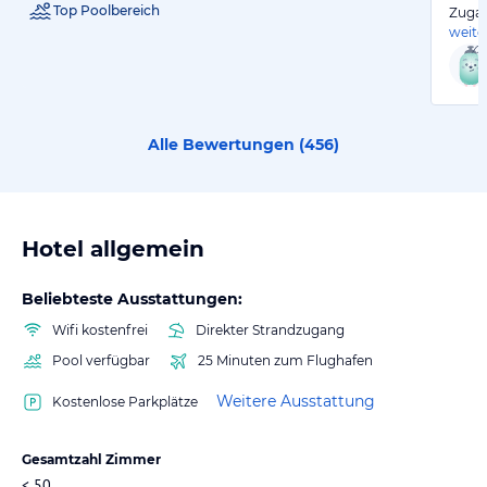
Top Poolbereich
Zugan
weite
Alle Bewertungen (
456
)
Hotel allgemein
Beliebteste Ausstattungen:
Wifi kostenfrei
Direkter Strandzugang
Pool verfügbar
25 Minuten zum Flughafen
Weitere Ausstattung
Kostenlose Parkplätze
Gesamtzahl Zimmer
< 50