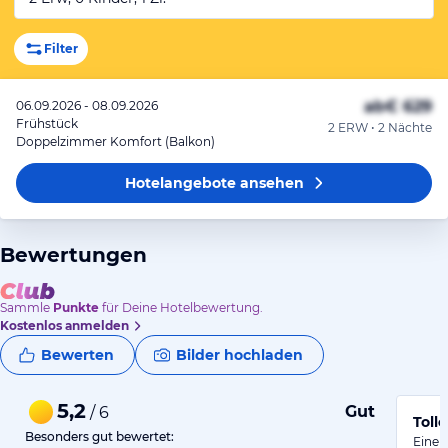
Filter
ab
€ 629
06.09.2026 - 08.09.2026
Frühstück
2 ERW • 2 Nächte
Doppelzimmer Komfort (Balkon)
Hotelangebote
ansehen
Bewertungen
Sammle
Punkte
für Deine Hotelbewertung.
Kostenlos anmelden
Bewerten
Bilder hochladen
5,2
Gut
/ 6
Toll
Besonders gut bewertet:
Eine 