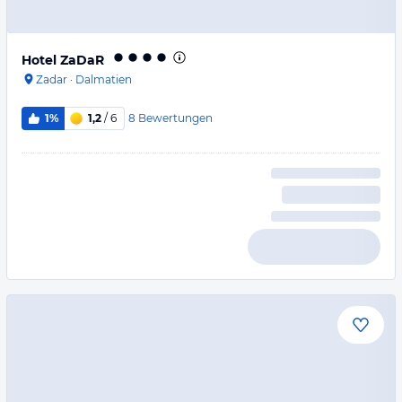
Hotel ZaDaR
Zadar
·
Dalmatien
8
Bewertungen
1%
1,2
/ 6