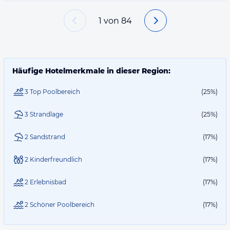
1
von
84
Häufige Hotelmerkmale in dieser Region:
3 Top Poolbereich
(25%)
3 Strandlage
(25%)
2 Sandstrand
(17%)
2 Kinderfreundlich
(17%)
2 Erlebnisbad
(17%)
2 Schöner Poolbereich
(17%)