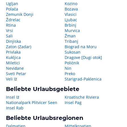
Ugljan
Kozino
Polača
Bozava
Zemunik Donji
Vlasici
Ždrelac
Ljubac
Rtina
Brbinj
Vrsi
Murvica
Sali
Žman
Dinjiska
Tribanj
Zaton (Zadar)
Biograd na Moru
Privlaka
Sukosan
Kukljica
Dragove [Dugi otok]
Miletici
Poličnik
Neviđane
Nin
Sveti Petar
Preko
Veli Iž
Starigrad-Paklenica
Beliebte Urlaubsgebiete
Insel Iž
Kroatische Riviera
Nationalpark Plitvicer Seen
Insel Pag
Insel Rab
Beliebte Urlaubsregionen
Dalmatien
Mittelkroatien