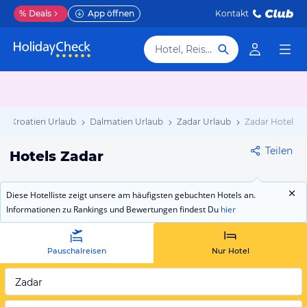
%
Deals
App öffnen
Kontakt
Hotel, Reiseziel
Kroatien Urlaub
Dalmatien Urlaub
Zadar Urlaub
Zadar Hotels
Teilen
Hotels Zadar
Diese Hotelliste zeigt unsere am häufigsten gebuchten Hotels an.
Informationen zu Rankings und Bewertungen findest Du
hier
Pauschalreisen
Nur Hotel
Zadar