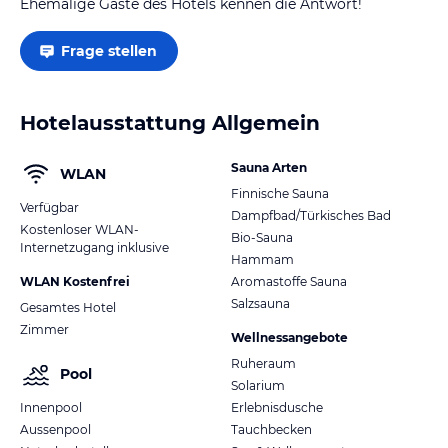
Ehemalige Gäste des Hotels kennen die Antwort!
Frage stellen
Hotelausstattung Allgemein
Sauna Arten
WLAN
Finnische Sauna
Verfügbar
Dampfbad/Türkisches Bad
Kostenloser WLAN-
Bio-Sauna
Internetzugang inklusive
Hammam
WLAN Kostenfrei
Aromastoffe Sauna
Salzsauna
Gesamtes Hotel
Zimmer
Wellnessangebote
Ruheraum
Pool
Solarium
Innenpool
Erlebnisdusche
Aussenpool
Tauchbecken