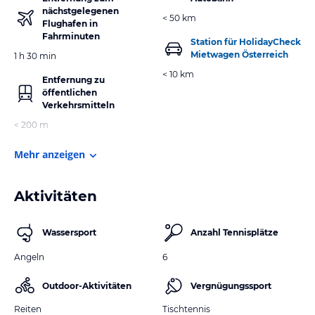
nächstgelegenen
< 50 km
Flughafen in
Fahrminuten
Station für HolidayCheck
Mietwagen Österreich
1 h 30 min
< 10 km
Entfernung zu
öffentlichen
Verkehrsmitteln
< 200 m
Mehr anzeigen
Aktivitäten
Wassersport
Anzahl Tennisplätze
Angeln
6
Outdoor-Aktivitäten
Vergnügungssport
Reiten
Tischtennis