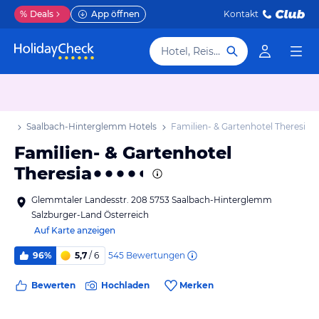
%
Deals
App öffnen
Kontakt
Hotel, Reiseziel
aub
Saalbach-Hinterglemm Hotels
Familien- & Gartenhotel Theresia
Familien- & Gartenhotel
Theresia
Glemmtaler Landesstr. 208 5753 Saalbach-Hinterglemm
Salzburger-Land Österreich
Auf Karte anzeigen
545
Bewertungen
96%
5,7
/ 6
Bewerten
Hochladen
Merken