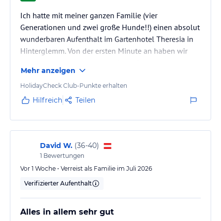
die Nutzung von Seilbahnen, Wanderbussen, geführte
Wanderungen, Fahrräder, Tennis, Minigolf, Captain Hook
Ich hatte mit meiner ganzen Familie (vier
Erlebnisbad und viele weitere Attraktionen für Kinder im Tal, im
Generationen und zwei große Hunde!!) einen absolut
Sommer im Preis inkludiert.
wunderbaren Aufenthalt im Gartenhotel Theresia in
Hinterglemm. Von der ersten Minute an haben wir
Hinweis:
Allgemeine und unverbindliche
uns herzlich Willkommen gefühlt. Das Hotel
Hoteliers-/Veranstalter-/Kataloginformationen. Alle Angaben
Mehr anzeigen
überzeugt mit einer perfekten Kombination aus
ohne Gewähr und ohne Prüfung durch HolidayCheck. Bitte
gemütlicher Atmosphäre, stilvollem Ambiente und
HolidayCheck Club-Punkte erhalten
lies vor der Buchung die verbindlichen
Angebotsdetails
des
jeweiligen Veranstalters.
erstklassigem Service. Das gesamte familiäre Team
Hilfreich
Teilen
war außergewöhnlich freundlich – von der
wunderbaren Senior-Chefin Marianne, dem Empfang,
dem Oberkellner Christian bis zu den…
David W.
(
36-40
)
1
Bewertungen
Vor 1 Woche • Verreist als Familie im Juli 2026
Verifizierter Aufenthalt
Alles in allem sehr gut