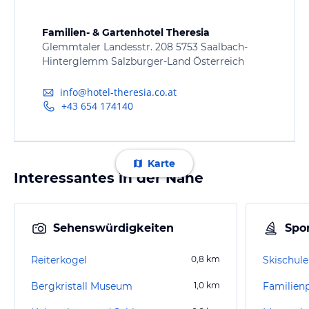
Familien- & Gartenhotel Theresia
Glemmtaler Landesstr. 208 5753 Saalbach-
Hinterglemm Salzburger-Land Österreich
info@hotel-theresia.co.at
+43 654 174140
Karte
Interessantes in der Nähe
Sehenswürdigkeiten
Spor
Reiterkogel
0,8
km
Bergkristall Museum
1,0
km
Familien