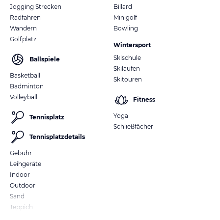
Jogging Strecken
Billard
Radfahren
Minigolf
Wandern
Bowling
Golfplatz
Wintersport
Skischule
Ballspiele
Skilaufen
Basketball
Skitouren
Badminton
Volleyball
Fitness
Yoga
Tennisplatz
Schließfächer
Tennisplatzdetails
Gebühr
Leihgeräte
Indoor
Outdoor
Sand
Teppich