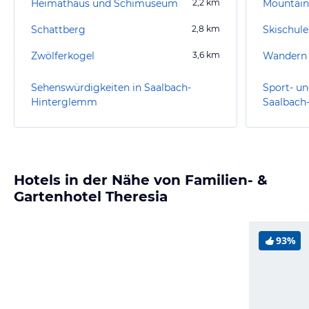
Heimathaus und Schimuseum
2,2
km
Mountain
Schattberg
2,8
km
Skischul
Zwölferkogel
3,6
km
Wandern 
Sehenswürdigkeiten in Saalbach-
Sport- un
Hinterglemm
Saalbach
Hotels in der Nähe von Familien- &
Gartenhotel Theresia
93%