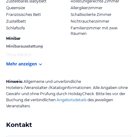
Zustellbares Babybett
Rollstuhlgerechte Zimmer
Queensize
Allergikerzimmer
Französisches Bett
Schallisolierte Zimmer
Zustellbett
Nichtraucherzimmer
Schlafsofa
Familienzimmer mit zwei
Räumen
Minibar
Minibarausstattung
Ohne Alkohol
Mehr anzeigen
Hinweis:
Allgemeine und unverbindliche
Hoteliers-/Veranstalter-/Kataloginformationen. Alle Angaben ohne
Gewähr und ohne Prüfung durch HolidayCheck. Bitte lies vor der
Buchung die verbindlichen
Angebotsdetails
des jeweiligen
Veranstalters.
Kontakt