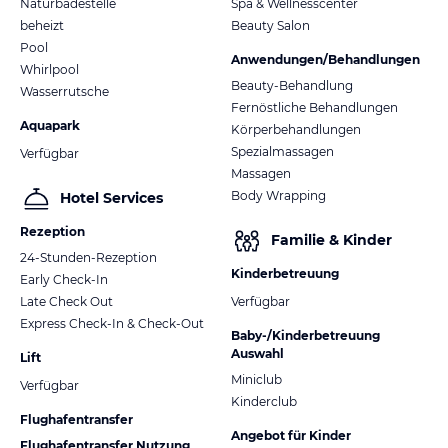
Naturbadestelle
Spa & Wellnesscenter
beheizt
Beauty Salon
Pool
Anwendungen/Behandlungen
Whirlpool
Beauty-Behandlung
Wasserrutsche
Fernöstliche Behandlungen
Aquapark
Körperbehandlungen
Spezialmassagen
Verfügbar
Massagen
Body Wrapping
Hotel Services
Rezeption
Familie & Kinder
24-Stunden-Rezeption
Kinderbetreuung
Early Check-In
Late Check Out
Verfügbar
Express Check-In & Check-Out
Baby-/Kinderbetreuung
Auswahl
Lift
Miniclub
Verfügbar
Kinderclub
Flughafentransfer
Angebot für Kinder
Flughafentransfer Nutzung