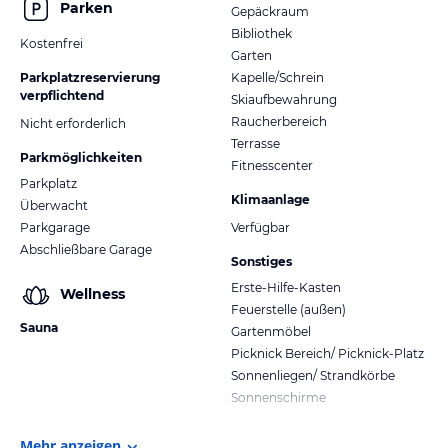
Parken
Gepäckraum
Bibliothek
Kostenfrei
Garten
Parkplatzreservierung
Kapelle/Schrein
verpflichtend
Skiaufbewahrung
Raucherbereich
Nicht erforderlich
Terrasse
Parkmöglichkeiten
Fitnesscenter
Parkplatz
Klimaanlage
Überwacht
Parkgarage
Verfügbar
Abschließbare Garage
Sonstiges
Erste-Hilfe-Kasten
Wellness
Feuerstelle (außen)
Sauna
Gartenmöbel
Picknick Bereich/ Picknick-Platz
Sonnenliegen/ Strandkörbe
Sonnenschirme
Mehr anzeigen