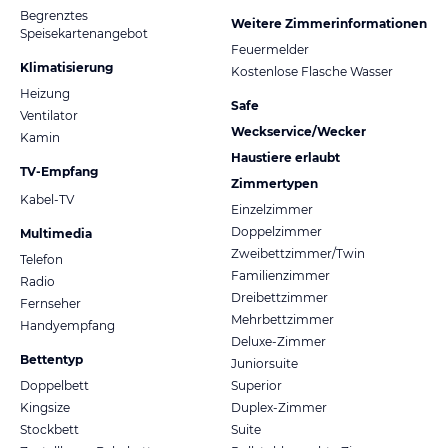
Begrenztes
Weitere Zimmerinformationen
Speisekartenangebot
Feuermelder
Klimatisierung
Kostenlose Flasche Wasser
Heizung
Safe
Ventilator
Weckservice/Wecker
Kamin
Haustiere erlaubt
TV-Empfang
Zimmertypen
Kabel-TV
Einzelzimmer
Doppelzimmer
Multimedia
Zweibettzimmer/Twin
Telefon
Familienzimmer
Radio
Dreibettzimmer
Fernseher
Mehrbettzimmer
Handyempfang
Deluxe-Zimmer
Bettentyp
Juniorsuite
Doppelbett
Superior
Kingsize
Duplex-Zimmer
Stockbett
Suite