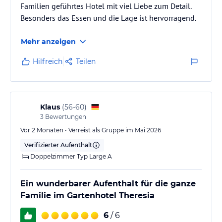
Familien geführtes Hotel mit viel Liebe zum Detail.
• 3 E-Tankstellen
Besonders das Essen und die Lage ist hervorragend.
• Pro Zimmer ein garantierter Parkplatz (kostenlos) oder
Tiefgaragenplatz
• Mehrfach gesicherte Bikegarage und Bikewaschanlage
Mehr anzeigen
• Beheiztes Ski- und Wanderdepot
• Verleih von Trekkingbikes, Helmen, Fahrradschlössern,
Hilfreich
Teilen
Kinderrädern, Babyausstattung, Bademänteln für Erwachsene und
Kinder, Brettspielen, Poolspielen und Bällen
Spezielle Angebote im Winter:
Klaus
(
56-60
)
• Skischulservice Partner Skischule & Skiverleih „SkiLL“:
3
Bewertungen
Ganztägige Kinderskischule ab ca. 4 1/2 Jahren. Ihre Kinder
Vor 2 Monaten • Verreist als Gruppe im Mai 2026
werden nach Kursende verlässlich ins Hotel oder in den
Kinderclub zurückgebracht.
Verifizierter Aufenthalt
Doppelzimmer Typ Large A
Spezielle Angebote im Sommer:
• Jugendanimation für Teens: Actionreiche Abenteuer im Juli und
Ein wunderbarer Aufenthalt für die ganze
August
• Sommerhighlights für Kids & Teens: BBQ- und Grillpartys im
Familie im Gartenhotel Theresia
Berggarten
6
/ 6
• Joker Card (kostenlos): Zahlreiche Vorteile und Attraktionen wie