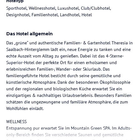
Hoteltyp
Sporthotel, Wellnesshotel, Luxushotel, Club/Clubhotel,
Designhotel, Familienhotel, Landhotel, Hotel
Das Hotel allgemein
Das „grüne“ und authentische Familien- & Gartenhotel Theresia in
Saalbach-Hinterglemm lädt ein, neue Energie zu tanken und eine
echte Auszeit vom Alltag zu genießen. Dabei ist das 4-Sterne-
Superior-Hotel der perfekte Ort für einen erholsamen und
erlebnisreichen Familien-, Wander- oder Skiurlaub. Das
familiengeführte Hotel besticht durch seine gemütliche und
künstlerische Atmosphäre. Dank der besonderen Ökophilosophie
und der regionalen und biologischen Küche erwartet Sie ein
einzigartiges & nachhaltiges Urlaubserlebnis. Besonders Familien
schätzen die ungezwungene und familiäre Atmosphäre, die zum
Wohlfühlen einlädt.
WELLNESS
Entspannung pur erwartet Sie im Mountain Green SPA. Im Adults-
only-Bereich finden Sie verschiedene Saunen und gemütliche