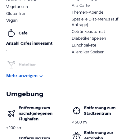
A la Carte
Vegetarisch
Themen-Abende
Glutenfrei
Spezielle Diät-Menüs (auf
Vegan
Anfrage)
Getränkeautomat
Cafe
Diabetiker Speisen
Anzahl Cafes insgesamt
Lunchpakete
1
Allergiker Speisen
Hotelbar
Mehr anzeigen
Umgebung
Entfernung zum
Entfernung zum
nächstgelegenen
Stadtzentrum
Flughafen
< 500 m
< 100 km
Entfernung zur
Entfernung zum
Autobahn