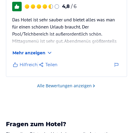
4,8
/ 6
Das Hotel ist sehr sauber und bietet alles was man
für einen schönen Urlaub braucht. Der
Pool/Teichbereich ist außerordentlich schön.
Mittagsmenü ist sehr gut. Abendmenüs größtenteils
schln angerichtet, könnten meiner Meinung nach
Mehr anzeigen
etwas besser gewürzt sein, teilweise etwas fad.
Hilfreich
Teilen
Wir waren im älteren Teil des Hauses untergebracht.
Ältere Zimmer und relativ klein (vor allem das Bad).
Da die Toiletten im Badezimmer sind, wäre hier eine
Alle Bewertungen anzeigen
Lüftung wichtig. Die gibt es leider nicht.
Was uns nicht gefallen hat, war dass…
Fragen zum Hotel?