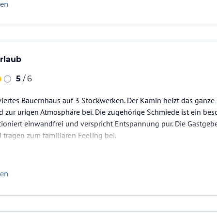
len
urlaub
5
/ 6
viertes Bauernhaus auf 3 Stockwerken. Der Kamin heizt das ganz
d zur urigen Atmosphäre bei. Die zugehörige Schmiede ist ein bes
tioniert einwandfrei und verspricht Entspannung pur. Die Gastgebe
ragen zum familiären Feeling bei.
len