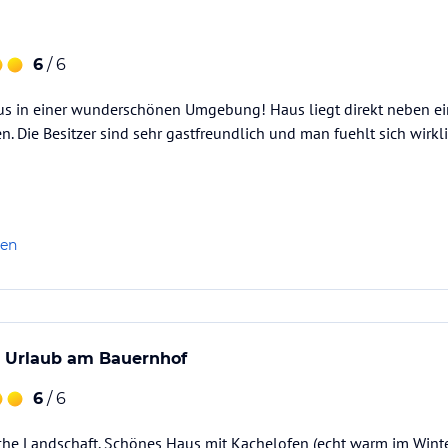
6
/ 6
 in einer wunderschönen Umgebung! Haus liegt direkt neben ei
n. Die Besitzer sind sehr gastfreundlich und man fuehlt sich wirkl
len
 Urlaub am Bauernhof
6
/ 6
che Landschaft. Schönes Haus mit Kachelofen (echt warm im Winter)