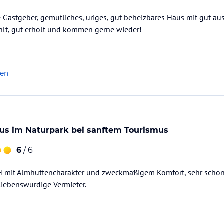
e Gastgeber, gemütliches, uriges, gut beheizbares Haus mit gut au
ataloginformationen. Alle Angaben ohne
hlt, gut erholt und kommen gerne wieder!
uchung die verbindlichen
Angebotsdetails
des
len
aus im Naturpark bei sanftem Tourismus
6
/ 6
H mit Almhüttencharakter und zweckmäßigem Komfort, sehr schön
liebenswürdige Vermieter.