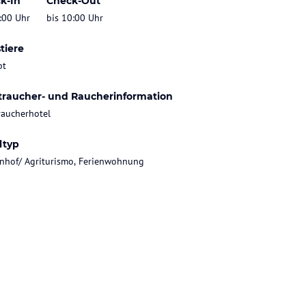
k-In
Check-Out
:00 Uhr
bis 10:00 Uhr
tiere
bt
traucher- und Raucherinformation
raucherhotel
ltyp
nhof/ Agriturismo, Ferienwohnung