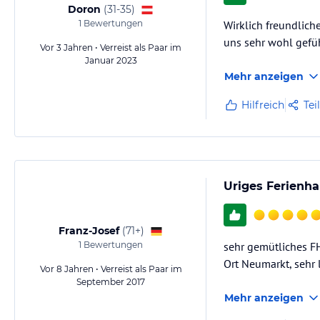
Doron
(
31-35
)
1
Bewertungen
Wirklich freundlich
Hinweis:
Allgemeine und unverbindliche Hoteliers-/Veranstalter-/K
uns sehr wohl gefü
Vor 3 Jahren • Verreist als Paar im
Gewähr und ohne Prüfung durch HolidayCheck. Bitte lies vor der B
Januar 2023
jeweiligen Veranstalters.
Mehr anzeigen
Hilfreich
Tei
Uriges Ferienh
Franz-Josef
(
71+
)
1
Bewertungen
sehr gemütliches F
Ort Neumarkt, sehr 
Vor 8 Jahren • Verreist als Paar im
September 2017
Mehr anzeigen