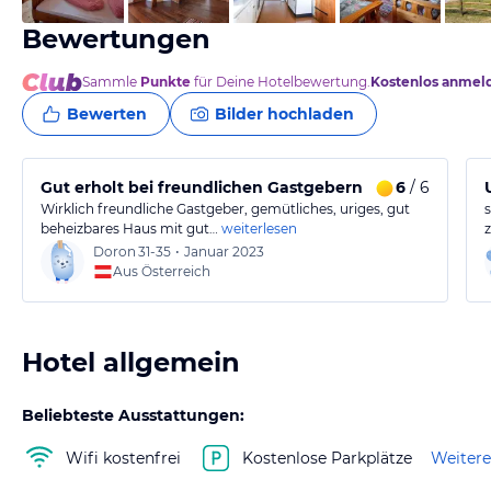
Bewertungen
Sammle
Punkte
für Deine Hotelbewertung.
Kostenlos anmel
Bewerten
Bilder hochladen
Gut erholt bei freundlichen Gastgebern
6
/ 6
Wirklich freundliche Gastgeber, gemütliches, uriges, gut
beheizbares Haus mit gut…
weiterlesen
Doron
31-35
•
Januar 2023
Aus Österreich
Hotel allgemein
Beliebteste Ausstattungen:
Wifi kostenfrei
Kostenlose Parkplätze
Weitere