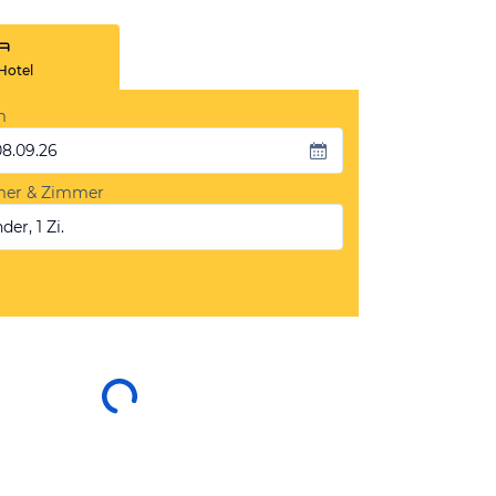
Hotel
m
08.09.26
mer & Zimmer
der, 1 Zi.