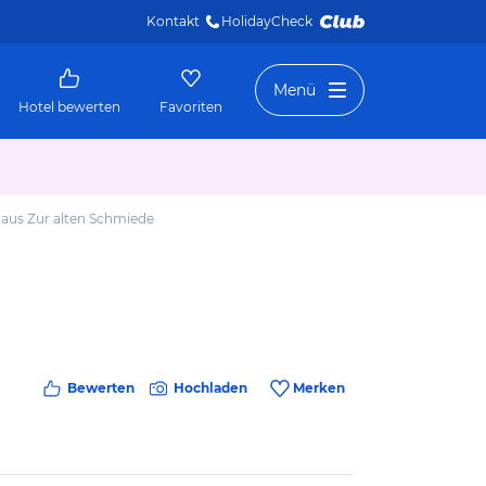
Kontakt
HolidayCheck 
Menü
Hotel bewerten
Favoriten
haus Zur alten Schmiede
Bewerten
Hochladen
Merken