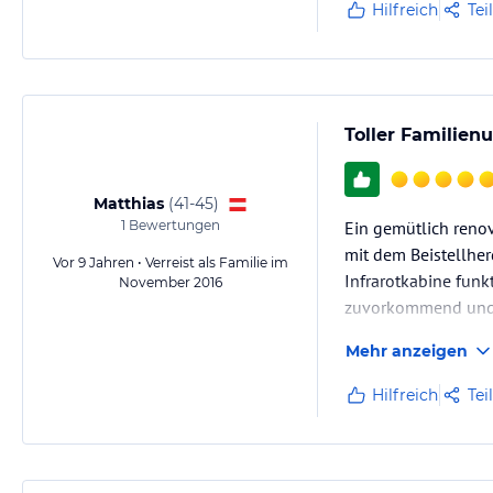
Hilfreich
Tei
Toller Familien
Matthias
(
41-45
)
1
Bewertungen
Ein gemütlich reno
mit dem Beistellher
Vor 9 Jahren • Verreist als Familie im
Infrarotkabine funk
November 2016
zuvorkommend und t
Mehr anzeigen
Hilfreich
Tei