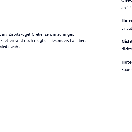
Chec
ab 14
Haus
Erlau
ark Zirbitzkogel-Grebenzen, in sonniger,
atzbetten sind noch möglich. Besonders Familien,
Nich
miede wohl.
Nicht
Hote
Bauer