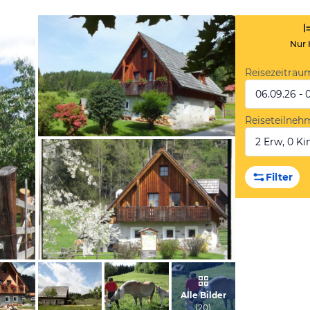
Nur 
Reisezeitrau
06.09.26 - 
Reiseteilneh
2 Erw, 0 Kin
vom Hotelier, Oktober 2012
Filter
vom Hotelier, Oktober 2012
Alle Bilder
(
20
)