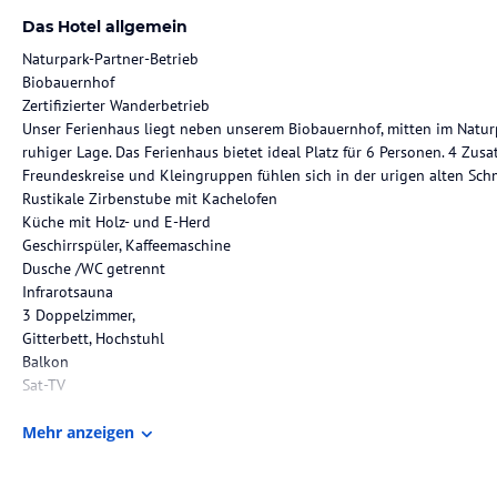
Das Hotel allgemein
Naturpark-Partner-Betrieb
Biobauernhof
Zertifizierter Wanderbetrieb
Unser Ferienhaus liegt neben unserem Biobauernhof, mitten im Naturp
ruhiger Lage. Das Ferienhaus bietet ideal Platz für 6 Personen. 4 Zus
Freundeskreise und Kleingruppen fühlen sich in der urigen alten Sch
Rustikale Zirbenstube mit Kachelofen
Küche mit Holz- und E-Herd
Geschirrspüler, Kaffeemaschine
Dusche /WC getrennt
Infrarotsauna
3 Doppelzimmer,
Gitterbett, Hochstuhl
Balkon
Sat-TV
Preis: Bis 6 Personen €86,--
Mehr anzeigen
Die Lage des Hotels