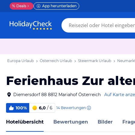
%
Deals
App herunterladen
Europa Urlaub
Österreich Urlaub
Steiermark Urlaub
Neumarkt 
Ferienhaus Zur alt
Diemersdorf 88 8812 Mariahof Österreich
Auf Karte anz
100%
6,0
/ 6
14
Bewertungen
Hotelübersicht
Bewertungen
Bilder
Frag