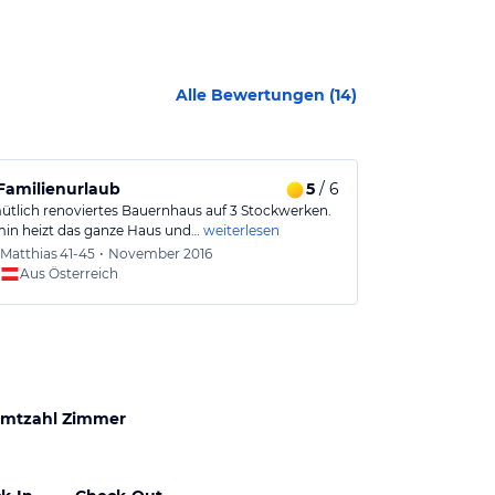
Alle Bewertungen (
14
)
 Familienurlaub
5
/ 6
Einfach supe
ütlich renoviertes Bauernhaus auf 3 Stockwerken.
Wunderschönes
in heizt das ganze Haus und…
weiterlesen
Umgebung! Hau
Matthias
41-45
•
November 2016
Heli
36
Aus Österreich
Aus
mtzahl Zimmer