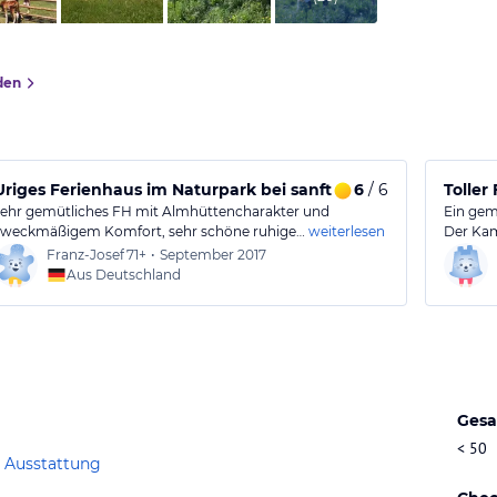
den
Uriges Ferienhaus im Naturpark bei sanftem Tourismus
6
/ 6
Toller
sehr gemütliches FH mit Almhüttencharakter und
Ein gem
zweckmäßigem Komfort, sehr schöne ruhige…
weiterlesen
Der Kam
Franz-Josef
71+
•
September 2017
Aus Deutschland
Gesa
< 50
 Ausstattung