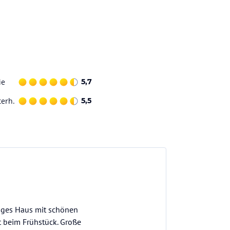
ie
5,7
terh.
5,5
higes Haus mit schönen
 beim Frühstück. Große