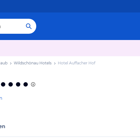
laub
Wildschönau Hotels
Hotel Auffacher Hof
n
en