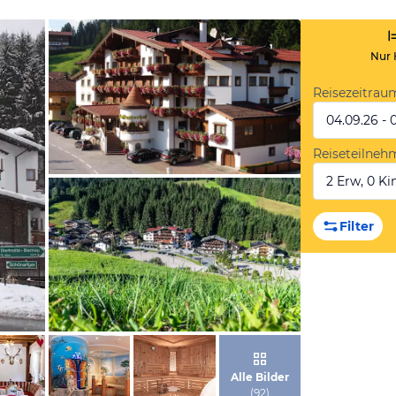
Nur 
Reisezeitrau
04.09.26 - 
Reiseteilneh
2 Erw, 0 Kin
von Tourismusverband Wildschönau
Filter
von Tourismusverband Wildschönau
Alle Bilder
(
92
)