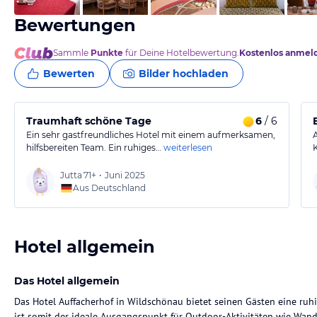
Bewertungen
Sammle
Punkte
für Deine Hotelbewertung.
Kostenlos anmel
Bewerten
Bilder hochladen
Traumhaft schöne Tage
6
/ 6
Ein sehr gastfreundliches Hotel mit einem aufmerksamen,
hilfsbereiten Team. Ein ruhiges…
weiterlesen
Jutta
71+
•
Juni 2025
Aus Deutschland
Hotel allgemein
Das Hotel allgemein
Das Hotel Auffacherhof in Wildschönau bietet seinen Gästen eine ru
ist somit der ideale Ausgangspunkt für Outdoor-Aktivitäten wie Wan