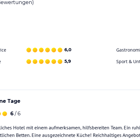
ewertungen)
tisches Geschmackserlebnis zu bieten. An der
 für sportliche Aktivitäten und Entspannung.
Im Wellnessbereich können Sie in verschiedenen
ur Ruhe kommen. Kosmetische Anwendungen
ice
6,0
Gastronom
 Card können Sie zudem von vielen Vorteilen
eren.
e
5,9
Sport & Un
ohne Gewähr. Bitte lies vor der Buchung die
ne Tage
6
/ 6
liches Hotel mit einem aufmerksamen, hilfsbereiten Team. Ein ru
ichen Betten. Eine ausgezeichnete Küche! Reichhaltiges Angebot