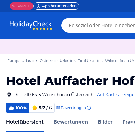
%
Deals
App herunterladen
Europa Urlaub
Österreich Urlaub
Tirol Urlaub
Wildschönau Ur
Hotel Auffacher Hof
Dorf 210 6313 Wildschönau Österreich
Auf Karte anzeige
100%
5,7
/ 6
66
Bewertungen
Hotelübersicht
Bewertungen
Bilder
Frag