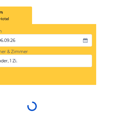
Hotel
m
06.09.26
mer & Zimmer
der, 1 Zi.