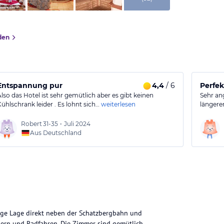
den
Entspannung pur
4,4
/ 6
Perfek
Also das Hotel ist sehr gemütlich aber es gibt keinen
Sehr an
Kühlschrank leider . Es lohnt sich…
weiterlesen
längere
Robert
31-35
•
Juli 2024
Aus Deutschland
hige Lage direkt neben der Schatzbergbahn und
dern und Radfahren. Die Zimmer sind gemütlich