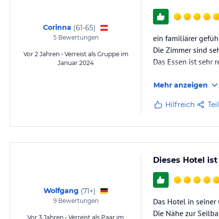
Corinna
(
61-65
)
ein familiärer gefüh
5
Bewertungen
Die Zimmer sind seh
Vor 2 Jahren • Verreist als Gruppe im
Das Essen ist sehr 
Januar 2024
Mehr anzeigen
Hilfreich
Tei
Dieses Hotel ist
Wolfgang
(
71+
)
Das Hotel in seiner 
9
Bewertungen
Die Nähe zur Seilba
Vor 3 Jahren • Verreist als Paar im