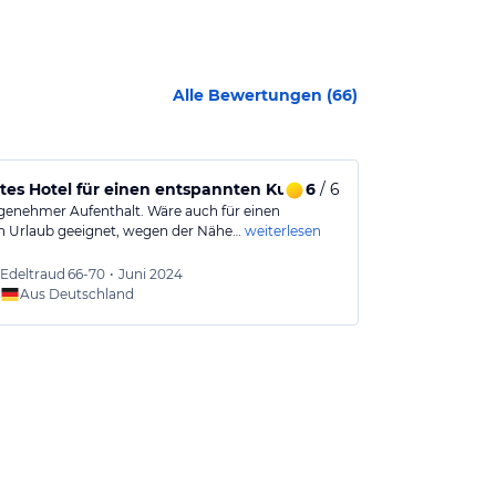
Alle Bewertungen (
66
)
tes Hotel für einen entspannten Kurzurlaub
6
/ 6
Hotel in Lif
genehmer Aufenthalt. Wäre auch für einen
ein familiärer g
n Urlaub geeignet, wegen der Nähe…
weiterlesen
Die Zimmer sin
Edeltraud
66-70
•
Juni 2024
Corinn
Aus Deutschland
Aus