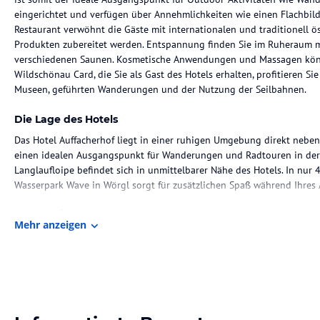
eingerichtet und verfügen über Annehmlichkeiten wie einen Flachbil
Restaurant verwöhnt die Gäste mit internationalen und traditionell ös
Produkten zubereitet werden. Entspannung finden Sie im Ruheraum m
verschiedenen Saunen. Kosmetische Anwendungen und Massagen könn
Wildschönau Card, die Sie als Gast des Hotels erhalten, profitieren Sie
Museen, geführten Wanderungen und der Nutzung der Seilbahnen.
Die Lage des Hotels
Das Hotel Auffacherhof liegt in einer ruhigen Umgebung direkt neben
einen idealen Ausgangspunkt für Wanderungen und Radtouren in der
Langlaufloipe befindet sich in unmittelbarer Nähe des Hotels. In nur
Wasserpark Wave in Wörgl sorgt für zusätzlichen Spaß während Ihres 
Zimmer / Unterbringung im Hotel
Mehr anzeigen
Die Zimmer im Hotel Auffacherhof sind gemütlich und komfortabel ein
Flachbild-TV, einen Safe und einen Balkon. Die Einrichtung besteht 
warme Atmosphäre schaffen.
Gastronomie im Hotel
Im hoteleigenen Restaurant werden internationale und traditionell öst