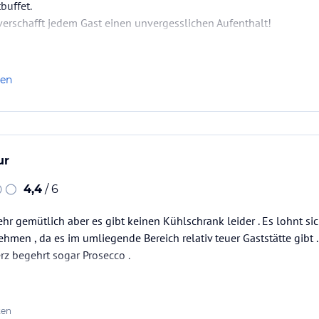
buffet.
erschafft jedem Gast einen unvergesslichen Aufenthalt!
len
ur
4,4
/ 6
ehr gemütlich aber es gibt keinen Kühlschrank leider . Es lohnt sic
men , da es im umliegende Bereich relativ teuer Gaststätte gibt .
rz begehrt sogar Prosecco .
ten