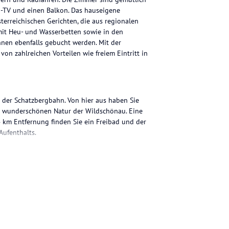
d-TV und einen Balkon. Das hauseigene
terreichischen Gerichten, die aus regionalen
it Heu- und Wasserbetten sowie in den
en ebenfalls gebucht werden. Mit der
 von zahlreichen Vorteilen wie freiem Eintritt in
 der Schatzbergbahn. Von hier aus haben Sie
 wunderschönen Natur der Wildschönau. Eine
 4 km Entfernung finden Sie ein Freibad und der
Aufenthalts.
gerichtet. Jedes Zimmer verfügt über einen
aus Teppichböden und Holzmöbeln, die eine
erreichische Gerichte serviert. Die Küche