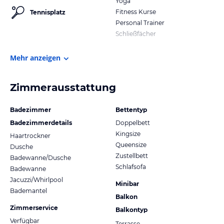
Yoga
Fitness Kurse
Tennisplatz
Personal Trainer
Schließfächer
Mehr anzeigen
Zimmerausstattung
Badezimmer
Bettentyp
Badezimmerdetails
Doppelbett
Kingsize
Haartrockner
Queensize
Dusche
Zustellbett
Badewanne/Dusche
Schlafsofa
Badewanne
Jacuzzi/Whirlpool
Minibar
Bademantel
Balkon
Zimmerservice
Balkontyp
Verfügbar
Terrasse