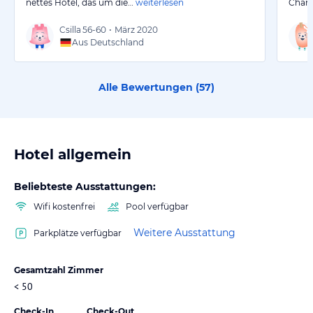
nettes Hotel, das um die…
weiterlesen
Charm
Csilla
56-60
•
März 2020
Aus Deutschland
Alle Bewertungen (
57
)
Hotel allgemein
Beliebteste Ausstattungen:
Wifi kostenfrei
Pool verfügbar
Weitere Ausstattung
Parkplätze verfügbar
Gesamtzahl Zimmer
< 50
Check-In
Check-Out