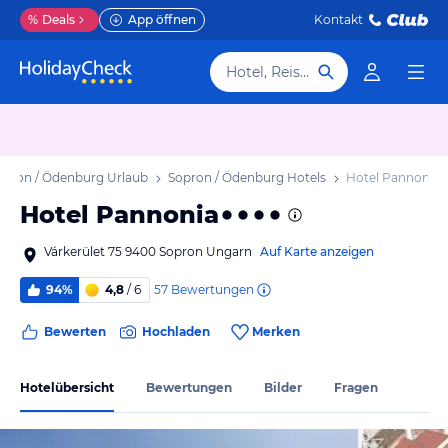
%
Deals
App öffnen
Kontakt
Hotel, Reiseziel
opron / Ödenburg Urlaub
Sopron / Ödenburg Hotels
Hotel Pannonia
Hotel Pannonia
Várkerület 75 9400 Sopron Ungarn
Auf Karte anzeigen
57
Bewertungen
94%
4,8
/ 6
Bewerten
Hochladen
Merken
Hotelübersicht
Bewertungen
Bilder
Fragen