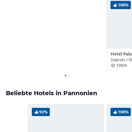
100%
Sopron / 
195m
Beliebte Hotels in Pannonien
92%
100%