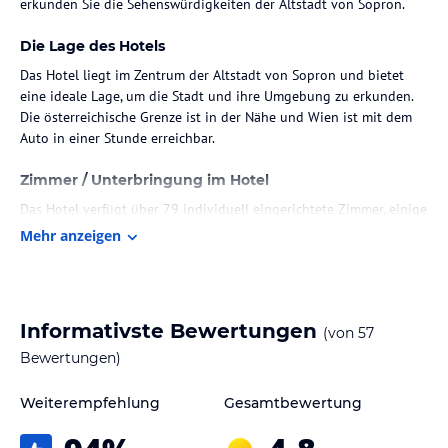
erkunden Sie die Sehenswürdigkeiten der Altstadt von Sopron.
Die Lage des Hotels
Das Hotel liegt im Zentrum der Altstadt von Sopron und bietet
eine ideale Lage, um die Stadt und ihre Umgebung zu erkunden.
Die österreichische Grenze ist in der Nähe und Wien ist mit dem
Auto in einer Stunde erreichbar.
Zimmer / Unterbringung im Hotel
Das Hotel verfügt über 79 individuell eingerichtete Zimmer, einige
davon mit antiken Möbeln. Jedes Zimmer ist mit einem eigenen
Mehr anzeigen
Bad ausgestattet. Zur weiteren Ausstattung gehören ein TV-Raum,
ein Spielzimmer und kostenfreies WLAN in den öffentlichen
Bereichen. Gäste können gegen Aufpreis eine eigene Garage
nutzen.
Informativste Bewertungen
(von
57
Gastronomie im Hotel
Bewertungen)
Das Hotel bietet ein Restaurant und ein Café, in denen
Weiterempfehlung
Gesamtbewertung
Halbpension gebucht werden kann. Frühstück und Abendessen
werden täglich serviert und bieten kulinarische Genüsse für die
Gäste.