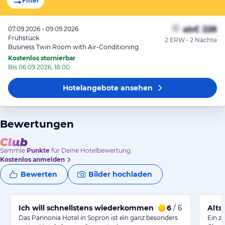
Filter
ab
€ 228
07.09.2026 - 09.09.2026
Frühstück
2 ERW • 2 Nächte
Business Twin Room with Air-Conditioning
Kostenlos stornierbar
Bis 06.09.2026, 18:00
Hotelangebote
ansehen
Bewertungen
Sammle
Punkte
für Deine Hotelbewertung.
Kostenlos anmelden
Bewerten
Bilder hochladen
Ich will schnellstens wiederkommen
6
/ 6
Alts
Das Pannonia Hotel in Sopron ist ein ganz besonders
Ein z