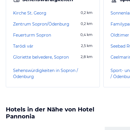
Kirche St. Georg
0,2
km
Sonnenla
Zentrum Sopron/Ödenburg
0,2
km
Familypa
Feuerturm Sopron
0,4
km
Oldtimer 
Taródi vár
2,5
km
Seebad R
Gloriette belvedere, Sopron
2,8
km
Ceelmarin
Sehenswürdigkeiten in Sopron /
Sport- un
Ödenburg
/ Ödenbu
Hotels in der Nähe von Hotel
Pannonia