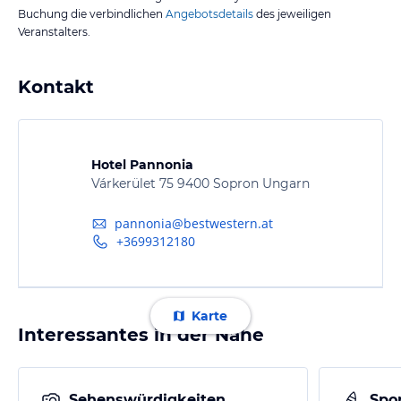
Buchung die verbindlichen
Angebotsdetails
des jeweiligen
Veranstalters.
Kontakt
Hotel Pannonia
Várkerület 75 9400 Sopron Ungarn
pannonia@bestwestern.at
+3699312180
Karte
Interessantes in der Nähe
Sehenswürdigkeiten
Spor