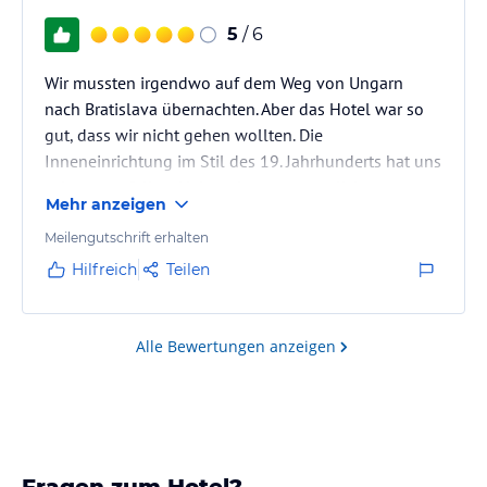
5
/ 6
Wir mussten irgendwo auf dem Weg von Ungarn
nach Bratislava übernachten. Aber das Hotel war so
gut, dass wir nicht gehen wollten. Die
Inneneinrichtung im Stil des 19. Jahrhunderts hat uns
sehr gut gefallen. Neben der unvergesslichen
Mehr anzeigen
Umgebung gefielen uns die Arbeit der Mitarbeiter
und ein reichhaltiges Frühstück. Das Hotel hat auch
Meilengutschrift erhalten
ein Wellnesscenter, das wir leider aus Zeitmangel
Hilfreich
Teilen
nicht genutzt haben.
Alle Bewertungen anzeigen
Fragen zum Hotel?