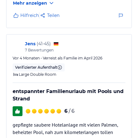
Mehr anzeigen
- Ausgezeichnet mit dem Travelife GOLD Award für nachhaltigen
Tourismus
Hilfreich
Teilen
- mehrfach HolidayCheck Recommended, Awards bei TUI und
Tripadvisor
- Umfangreiches Unterhaltungsprogramm für Kinder und
Erwachsene mit dem RIU-Animationsteam
Jens
(
41-45
)
- 5 Swimmingpools und 2 Kinderpools
7
Bewertungen
- Gesundheits- und Schönheitszentrum "Spasanar"
- Biosauna, Jacuzzi und Fitnessraum (gratis)
Vor 4 Monaten • Verreist als Familie im April 2026
Verifizierter Aufenthalt
Zimmer / Unterbringung im Hotel
Large Double Room
Es stehen Ihnen 832 mit Liebe zum Detail eingerichtete Zimmer
(Doppelzimmer, Familienzimmer, Suiten) zur Auswahl.
entspannter Familienurlaub mit Pools und
Strand
··· Doppelzimmer mit Bad/WC, Bidet, Haartrockner, Telefon,
zentralgesteuerte Klimaanlage/Heizung (je nach Saison),
6
/ 6
Deckenventilator, kleiner Kühlschrank, Sat-TV, Safe, Balkon oder
Terrasse (außer einige Dreibettzimmer)
gepflegte saubere Hotelanlage mit vielen Palmen,
··· Familienzimmer mit separatem Wohnraum mit 2 Schlafsofas,
beheizter Pool, nah zum kilometerlangen tollen
einige mit 2 Schlafzimmern, einige mit 2 Bäder (eins davon mit