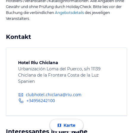
Hoteliers-/Veranstalter-/Kataloginformationen. Alle Angaben ohne
Gewähr und ohne Prüfung durch HolidayCheck. Bitte lies vor der
Buchung die verbindlichen
Angebotsdetails
des jeweiligen
Veranstalters.
Kontakt
Hotel Riu Chiclana
Urbanización Loma del Puerco, s/n 11139
Chiclana de la Frontera Costa de la Luz
Spanien
clubhotel.chiclana@riu.com
+34956242100
Karte
Interessantes in der Nähe