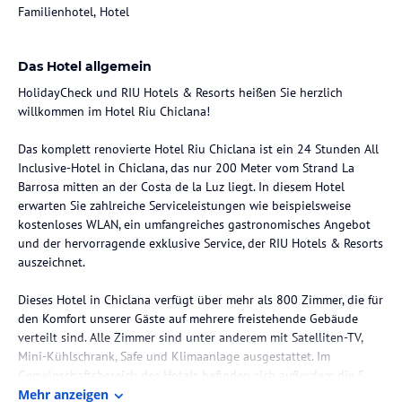
Familienhotel, Hotel
Das Hotel allgemein
HolidayCheck und RIU Hotels & Resorts heißen Sie herzlich
willkommen im Hotel Riu Chiclana!
Das komplett renovierte Hotel Riu Chiclana ist ein 24 Stunden All
Inclusive-Hotel in Chiclana, das nur 200 Meter vom Strand La
Barrosa mitten an der Costa de la Luz liegt. In diesem Hotel
erwarten Sie zahlreiche Serviceleistungen wie beispielsweise
kostenloses WLAN, ein umfangreiches gastronomisches Angebot
und der hervorragende exklusive Service, der RIU Hotels & Resorts
auszeichnet.
Dieses Hotel in Chiclana verfügt über mehr als 800 Zimmer, die für
den Komfort unserer Gäste auf mehrere freistehende Gebäude
verteilt sind. Alle Zimmer sind unter anderem mit Satelliten-TV,
Mini-Kühlschrank, Safe und Klimaanlage ausgestattet. Im
Gemeinschaftsbereich des Hotels befinden sich außerdem die 5
Außenpools und 2 Kinderbecken, in denen die ganze Familie das
Mehr anzeigen