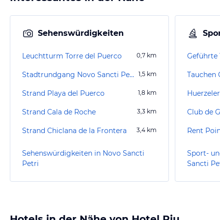
Sehenswürdigkeiten
Spor
Leuchtturm Torre del Puerco
0,7
km
Geführte 
Stadtrundgang Novo Sancti Petri
1,5
km
Strand Playa del Puerco
1,8
km
Strand Cala de Roche
3,3
km
Club de G
Strand Chiclana de la Frontera
3,4
km
Rent Poin
Sehenswürdigkeiten in Novo Sancti
Sport- un
Petri
Sancti Pe
Hotels in der Nähe von Hotel Riu