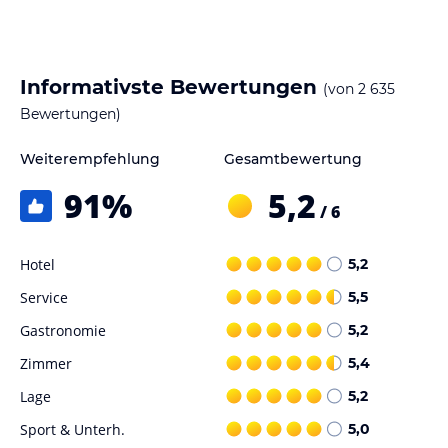
warme Klima Andalusiens genießen kann.
Das gastronomische Angebot des Hotels Riu Chiclana ist groß und
abwechslungsreich. Morgens wird ein wunderbares kontinentales
Informativste Bewertungen
(von
2 635
Frühstück serviert, und zu den übrigen Tageszeiten erhalten Sie
Bewertungen)
köstliche Gerichte im Hauptrestaurant sowie im andalusischen
und italienischen Restaurant. Auch für Erfrischungsgetränke und
Snacks ist während Ihres Aufenthalts gesorgt, denn das Hotel
Weiterempfehlung
Gesamtbewertung
verfügt über mehrere Bars in verschiedenen Bereichen, zum
91
%
5,2
Beispiel die Swim-up-Bar am Pool oder die Lounge 24.
/ 6
Animation und Spaß sind in diesem 24 Stunden All Inclusive-
Hotel in Chiclana garantiert. Dafür sorgen unsere
Hotel
5,2
Unterhaltungsprogramme RiuArt und RiuFit sowie lustige
Service
5,5
Aktivitäten, Shows und Livemusik. Auf unsere jüngsten Gäste
wartet der RiuLand Kids’ Club, und dank der beiden Kinderbecken
Gastronomie
5,2
mit Rutschen kommt bei ihnen im Urlaub keine Langeweile auf.
Zimmer
5,4
Sportliebhabern steht im Hotel Riu Chiclana ein Fitnessraum zur
Lage
5,2
Verfügung, und zudem gibt es Sportanlagen, in denen Sie Tennis,
Sport & Unterh.
5,0
Volleyball und Padel-Tennis spielen können. Wer sich im Urlaub