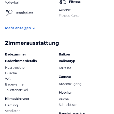
Fitness
Volleyball
Aerobic
Tennisplatz
Fitness Kurse
Mehr anzeigen
Zimmerausstattung
Badezimmer
Balkon
Badezimmerdetails
Balkontyp
Haartrockner
Terrasse
Dusche
Zugang
WC
Aussenzugang
Badewanne
Toilettenartikel
Mobiliar
Klimatisierung
Küche
Schreibtisch
Heizung
Ventilator
Haushaltsgeräte