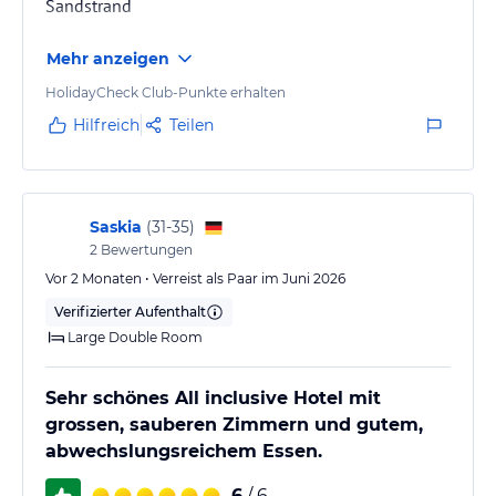
Sandstrand
Dusche)
Mehr anzeigen
··· Suiten mit integriertem Wohnbereich
HolidayCheck Club-Punkte erhalten
Gastronomie im Hotel
Hilfreich
Teilen
All-inclusive-Versorgung steht den Gästen als Verpflegungsart zur
Wahl. Zu einem Aufenthalt zählt ein Frühstücksbuffet.
Gaumenfreude kann durch regionale, italienische und
internationale Speisen nachgefragt werden. Zu betonen sind
Saskia
(
31-35
)
vegetarische Speisen.
2
Bewertungen
Vor 2 Monaten • Verreist als Paar im Juni 2026
Sport und Unterhaltung
Verifizierter Aufenthalt
Ein Fitnesszentrum, Jacuzzi und eine Sauna stehen Ihnen zur
Large Double Room
Verfügung. Baden können Sie im Innen- oder Außenpool. Balance
zwischen Körper, Geist und Seele garantieren die angebotenen
Massagen und Beautyanwendungen. Die folgenden
Sehr schönes All inclusive Hotel mit
Freizeitaktivitäten erwarten die Reisenden vor Ort: Tischtennis,
grossen, sauberen Zimmern und gutem,
Dart oder Tennis. Der Spielplatz und das Kinderspielzimmer bieten
abwechslungsreichem Essen.
Entertainment für kleine Gäste. Die Beaufsichtigung der Jüngsten
stellt in dieser Unterkunft keine Schwierigkeit dar. Im Hotel ist
6
/ 6