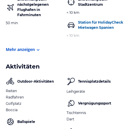
nächstgelegenen
Stadtzentrum
Flughafen in
< 10 km
Fahrminuten
Station für HolidayCheck
50 min
Mietwagen Spanien
< 10 km
Mehr anzeigen
Aktivitäten
Outdoor-Aktivitäten
Tennisplatzdetails
Reiten
Leihgeräte
Radfahren
Vergnügungssport
Golfplatz
Boccia
Tischtennis
Dart
Ballspiele