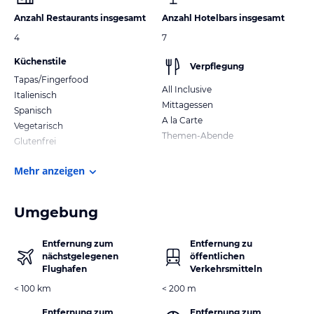
Anzahl Restaurants insgesamt
Anzahl Hotelbars insgesamt
4
7
Küchenstile
Verpflegung
Tapas/Fingerfood
All Inclusive
Italienisch
Mittagessen
Spanisch
A la Carte
Vegetarisch
Themen-Abende
Glutenfrei
Mehr anzeigen
Umgebung
Entfernung zum
Entfernung zu
nächstgelegenen
öffentlichen
Flughafen
Verkehrsmitteln
< 100 km
< 200 m
Entfernung zum
Entfernung zum