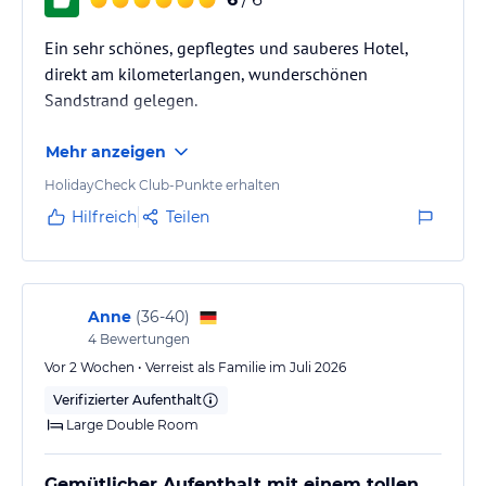
sogar eine Diskothek zu finden.
Ein sehr schönes, gepflegtes und sauberes Hotel,
Sonstige Einrichtungen und Services
direkt am kilometerlangen, wunderschönen
Diese Unterkunft besitzt klimatisierte Hotelzimmer. Im Gebäude
Sandstrand gelegen.
gibt es gebührenfreies Internet. Eine Bar, ein Restaurant sowie ein
Seminarraum gehören zu den Räumlichkeiten der Unterkunft. Das
Mehr anzeigen
Hotel verfügt über einen Friseur-/Schönheitssalon und einen
Geschenkeladen. Der Service beinhaltet einen Wäscheservice.
HolidayCheck Club-Punkte erhalten
Hilfreich
Teilen
Hinweis:
Allgemeine und unverbindliche
Hoteliers-/Veranstalter-/Kataloginformationen. Alle Angaben
ohne Gewähr und ohne Prüfung durch HolidayCheck. Bitte
lies vor der Buchung die verbindlichen
Angebotsdetails
des
jeweiligen Veranstalters.
Anne
(
36-40
)
4
Bewertungen
Vor 2 Wochen • Verreist als Familie im Juli 2026
Verifizierter Aufenthalt
Large Double Room
Gemütlicher Aufenthalt mit einem tollen