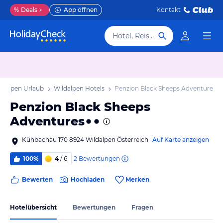
%
Deals
App öffnen
Kontakt
Hotel, Reiseziel
ldalpen Urlaub
Wildalpen Hotels
Penzion Black Sheeps Adventures
Penzion Black Sheeps
Adventures
Kühbachau 170 8924 Wildalpen Österreich
Auf Karte anzeigen
2
Bewertungen
100%
4
/ 6
Bewerten
Hochladen
Merken
Hotelübersicht
Bewertungen
Fragen