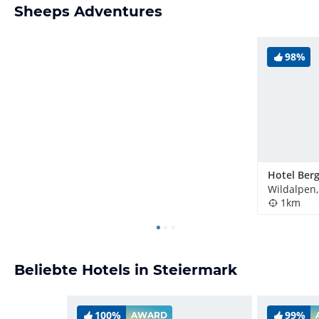
Sheeps Adventures
98%
Hotel Berg
Wildalpen,
1km
Beliebte Hotels in Steiermark
100%
99%
AWARD