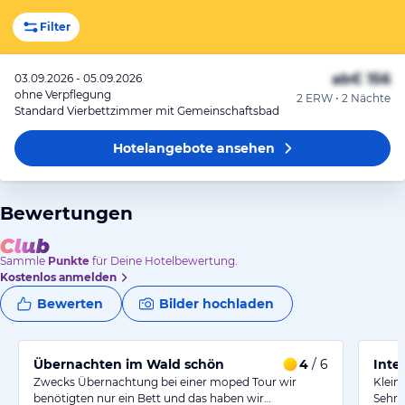
Filter
ab
€ 156
03.09.2026 - 05.09.2026
ohne Verpflegung
2 ERW • 2 Nächte
Standard Vierbettzimmer mit Gemeinschaftsbad
Hotelangebote
ansehen
Bewertungen
Sammle
Punkte
für Deine Hotelbewertung.
Kostenlos anmelden
Bewerten
Bilder hochladen
Übernachten im Wald schön
4
/ 6
Inte
Zwecks Übernachtung bei einer moped Tour wir
Klein
benötigten nur ein Bett und das haben wir…
Sehr 