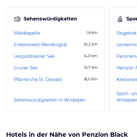
Sehenswürdigkeiten
Spor
Waldkapelle
1,6
km
Skigebie
Erlebniswelt Mendlingtal
10,2
km
Leckerm
Leopoldsteiner See
14,0
km
Panorama
Grüner See
15,7
km
Heinzler
Pfarrkirche St. Oswald
16,0
km
Kletterst
Sport- un
Sehenswürdigkeiten in Wildalpen
Wildalpe
Hotels in der Nähe von Penzion Black