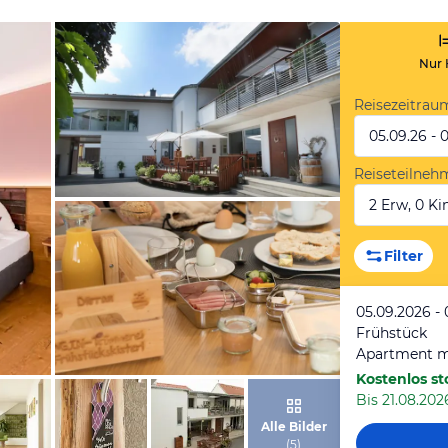
Nur 
Reisezeitrau
05.09.26 - 
Reiseteilneh
2 Erw, 0 Kin
von Booking.com
Filter
05.09.2026 - 
Frühstück
Apartment m
Kostenlos st
Bis 21.08.2026
von Booking.com
Alle Bilder
(
5
)