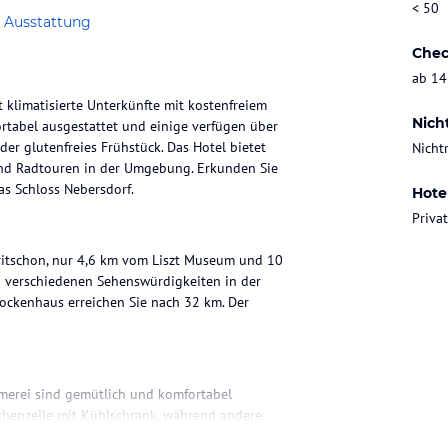
< 50
 Ausstattung
Chec
ab 14
klimatisierte Unterkünfte mit kostenfreiem
Nich
tabel ausgestattet und einige verfügen über
der glutenfreies Frühstück. Das Hotel bietet
Nicht
und Radtouren in der Umgebung. Erkunden Sie
s Schloss Nebersdorf.
Hote
Priva
itschon, nur 4,6 km vom Liszt Museum und 10
zu verschiedenen Sehenswürdigkeiten in der
ockenhaus erreichen Sie nach 32 km. Der
erei sind gemütlich und komfortabel
üchenzeile mit Kühlschrank, während andere
en Pflegeprodukten verfügen. Kostenloses