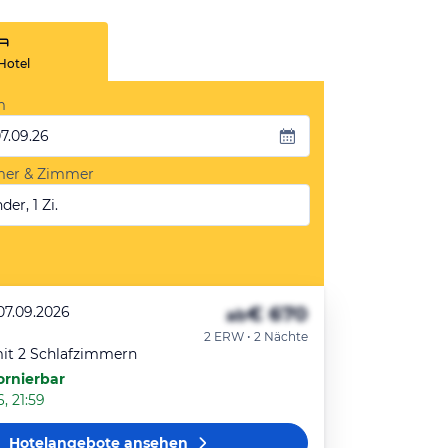
Hotel
m
07.09.26
mer & Zimmer
der, 1 Zi.
€ 670
07.09.2026
ab
2 ERW • 2 Nächte
it 2 Schlafzimmern
ornierbar
, 21:59
Hotelangebote
ansehen