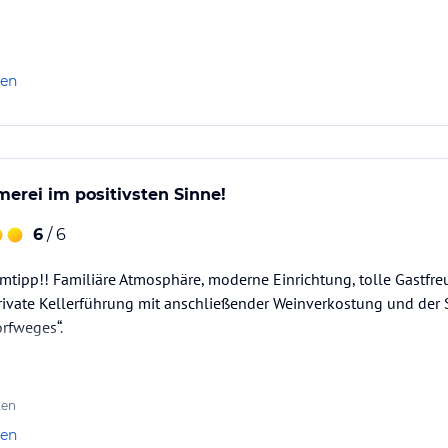
len
erei im positivsten Sinne!
6
/ 6
mtipp!! Familiäre Atmosphäre, moderne Einrichtung, tolle Gastfre
private Kellerführung mit anschließender Weinverkostung und der
rfweges“.
ten
len