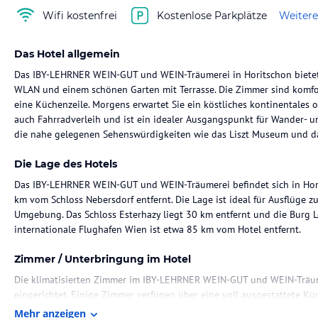
Wifi kostenfrei
Kostenlose Parkplätze
Weitere
Das Hotel allgemein
Das IBY-LEHRNER WEIN-GUT und WEIN-Träumerei in Horitschon bietet 
WLAN und einem schönen Garten mit Terrasse. Die Zimmer sind komfor
eine Küchenzeile. Morgens erwartet Sie ein köstliches kontinentales o
auch Fahrradverleih und ist ein idealer Ausgangspunkt für Wander- 
die nahe gelegenen Sehenswürdigkeiten wie das Liszt Museum und da
Die Lage des Hotels
Das IBY-LEHRNER WEIN-GUT und WEIN-Träumerei befindet sich in Hor
km vom Schloss Nebersdorf entfernt. Die Lage ist ideal für Ausflüge 
Umgebung. Das Schloss Esterhazy liegt 30 km entfernt und die Burg L
internationale Flughafen Wien ist etwa 85 km vom Hotel entfernt.
Zimmer / Unterbringung im Hotel
Die klimatisierten Zimmer im IBY-LEHRNER WEIN-GUT und WEIN-Träum
eingerichtet. Einige Zimmer verfügen über eine voll ausgestattete K
über Kabel-TV und ein eigenes Badezimmer mit Dusche und kostenlos
Mehr anzeigen