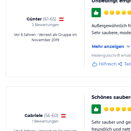
Unbedingt emp
Günter
(
61-65
)
2
Bewertungen
Außergewöhnlich fr
Sehr saubere, mode
Vor 6 Jahren • Verreist als Gruppe im
November 2019
Mehr anzeigen
Meilengutschrift erhal
Hilfreich
Tei
Schönes sauber
Gabriele
(
56-60
)
1
Bewertungen
Sehr sauber und gem
freundlich und nett