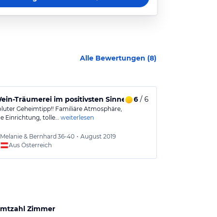
Alle Bewertungen (
8
)
ein-Träumerei im positivsten Sinne!
6
/ 6
Eine wunde
oluter Geheimtipp!! Familiäre Atmosphäre,
Wir haben erho
 Einrichtung, tolle…
weiterlesen
und Michael gen
Melanie & Bernhard
36-40
•
August 2019
Priska
Aus Österreich
Aus
mtzahl Zimmer