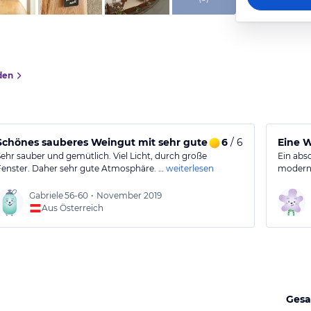
den
Schönes sauberes Weingut mit sehr gutem Wein.
6
/ 6
Eine W
Sehr sauber und gemütlich. Viel Licht, durch große
Ein abs
Fenster. Daher sehr gute Atmosphäre. …
weiterlesen
moderne
Gabriele
56-60
•
November 2019
Aus Österreich
Gesa