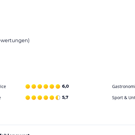
WEIN-Träumerei. Das Hotel bietet ein
 Bedürfnissen der Gäste gerecht zu werden.
wertungen)
ädern erkunden können. In der Nähe des Hotels
t, die wunderschöne Landschaft zu genießen
ohne Gewähr. Bitte lies vor der Buchung die
ice
6,0
Gastronom
e
5,7
Sport & Un