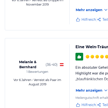
Vor 6 Jahren • Verreist als Gruppe im
November 2019
Mehr anzeigen
Hilfreich
Tei
Eine Wein-Träum
Melanie &
(
36-40
)
Bernhard
Ein absoluter Gehei
1
Bewertungen
Highlight war die 
„blaufränkischen Do
Vor 6 Jahren • Verreist als Paar im
August 2019
Mehr anzeigen
Meilengutschrift erhal
Hilfreich
Tei