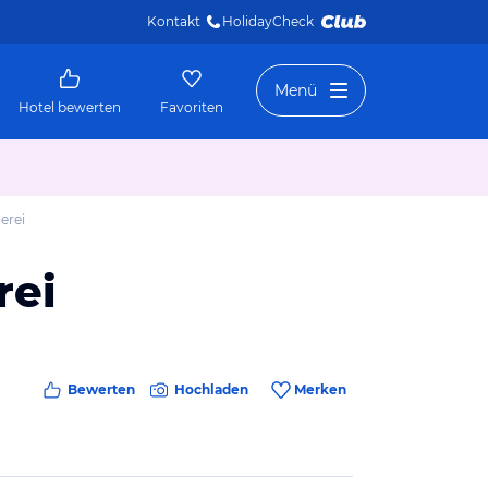
Kontakt
HolidayCheck 
Menü
Hotel bewerten
Favoriten
erei
rei
Bewerten
Hochladen
Merken