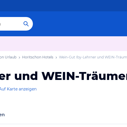
on Urlaub
Horitschon Hotels
Wein-Gut Iby-Lehrner und WEIN-Träum
ner und WEIN-Träume
Auf Karte anzeigen
en