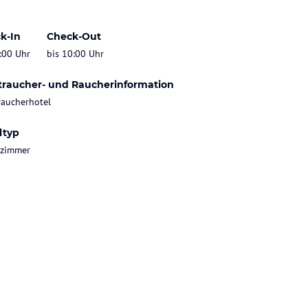
k-In
Check-Out
:00 Uhr
bis 10:00 Uhr
traucher- und Raucherinformation
raucherhotel
ltyp
tzimmer