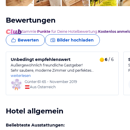
Bewertungen
Sammle
Punkte
für Deine Hotelbewertung.
Kostenlos anmel
Bewerten
Bilder hochladen
Unbedingt empfehlenswert
6
/ 6
Außergewöhnlich freundliche Gastgeber!
Sehr saubere, moderne Zimmer und perfektes…
weiterlesen
Günter
61-65
•
November 2019
Aus Österreich
Hotel allgemein
Beliebteste Ausstattungen: