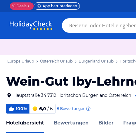
%
Deals
App herunterladen
Europa Urlaub
Österreich Urlaub
Burgenland Urlaub
Horitsch
Wein-Gut Iby-Lehr
Hauptstraße 34 7312 Horitschon Burgenland Österreich
100%
6,0
/ 6
8
Bewertungen
Hotelübersicht
Bewertungen
Bilder
Frag