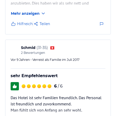
anzubieten. Dies haben wir als sehr nett und
keinesfalls als aufdringlich emfunden. Auch sonst
Mehr anzeigen
war man um unser Wohl sehr bemüht.
Wir werden auf jeden Fall wiederkommen. Tolles
Hilfreich
Teilen
Preis-Leistungs-Verhältnis.
Schmid
(
31-35
)
2
Bewertungen
Vor 9 Jahren • Verreist als Familie im Juli 2017
sehr Empfehlenswert
6
/ 6
Das Hotel ist sehr Familien freundlich. Das Personal
ist freundlich und zuvorkommend.
Man fühlt sich von Anfang an sehr wohl.