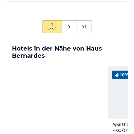
1
von
2
Hotels in der Nähe von Haus
Bernardes
100%
Fiss, Öster