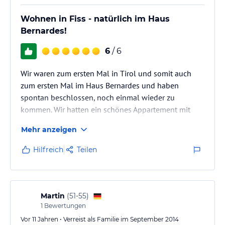
Wohnen in Fiss - natürlich im Haus
Bernardes!
6
/ 6
Wir waren zum ersten Mal in Tirol und somit auch
zum ersten Mal im Haus Bernardes und haben
spontan beschlossen, noch einmal wieder zu
kommen. Wir hatten ein schönes Appartement mit
Balkon, mit separatem Schlafzimmer, einem großen
Mehr anzeigen
Bad mit Dusche, Bettwäsche und Handtücher
inclusive, für den, der friert - extra Bettdecken und
Hilfreich
Teilen
Kopfkissen, Wohnküche mit Eßecke und Ecksofa mit
Couchtisch. In der Küche war alles vorhanden, was
das Herz begehrt: Herd, Mikrowelle, Radio/CD-Player,
Spülmaschine, Flachbildfernseher in Küche…
Martin
(
51-55
)
1
Bewertungen
Vor 11 Jahren • Verreist als Familie im September 2014