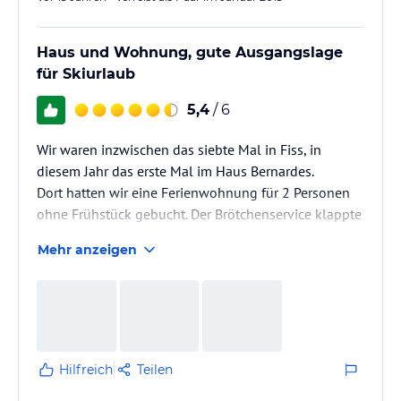
Haus und Wohnung, gute Ausgangslage
für Skiurlaub
5,4
/ 6
Wir waren inzwischen das siebte Mal in Fiss, in
diesem Jahr das erste Mal im Haus Bernardes.
Dort hatten wir eine Ferienwohnung für 2 Personen
ohne Frühstück gebucht. Der Brötchenservice klappte
tadelos. Positiv anzumerken sind vor allem die
Mehr anzeigen
familiäre Atmosphäre, die gute Aussicht auf die
Bergwelt, die zentrale Lage und dadurch kurzen
Wege zur Piste sowie den Restaurants und
Geschäften, die gute und kostenlose Unterbringung
des Autos in der hauseigenen Tiefgarage, die gratis
Nutzung des Skidepots und vieles mehr.…
Hilfreich
Teilen