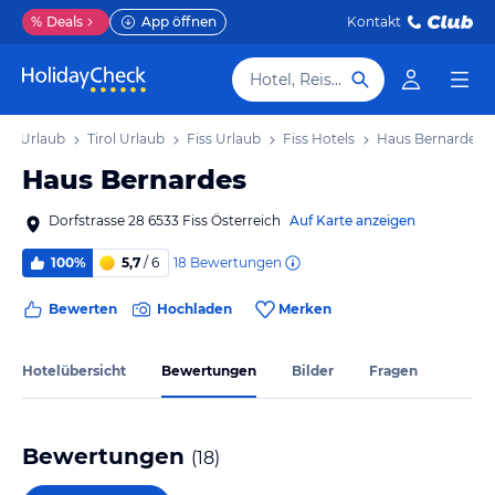
%
Deals
App öffnen
Kontakt
Hotel, Reiseziel
ich Urlaub
Tirol Urlaub
Fiss Urlaub
Fiss Hotels
Haus Bernardes
Haus Bernardes
Dorfstrasse 28 6533 Fiss Österreich
Auf Karte anzeigen
18
Bewertungen
100%
5,7
/ 6
Bewerten
Hochladen
Merken
Hotelübersicht
Bewertungen
Bilder
Fragen
Bewertungen
(
18
)