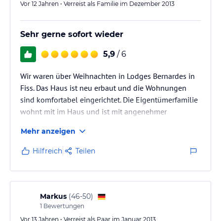
- Balkon
Vor 12 Jahren • Verreist als Familie im Dezember 2013
- Tiefgaragenparkplatz
Sehr gerne sofort wieder
5,9
/ 6
Wir waren über Weihnachten in Lodges Bernardes in
Fiss. Das Haus ist neu erbaut und die Wohnungen
sind komfortabel eingerichtet. Die Eigentümerfamilie
wohnt mit im Haus und ist mit angenehmer
Zurückhaltung sehr um einen schönen Aufenthalt der
Mehr anzeigen
Gäste bemüht. Es fehlte an nichts. Die Talstationen
der Gondeln sowie der Supermarkt sind bequem in 5
Hilfreich
Teilen
min zu erreichen.
Markus
(
46-50
)
1
Bewertungen
Vor 13 Jahren • Verreist als Paar im Januar 2013