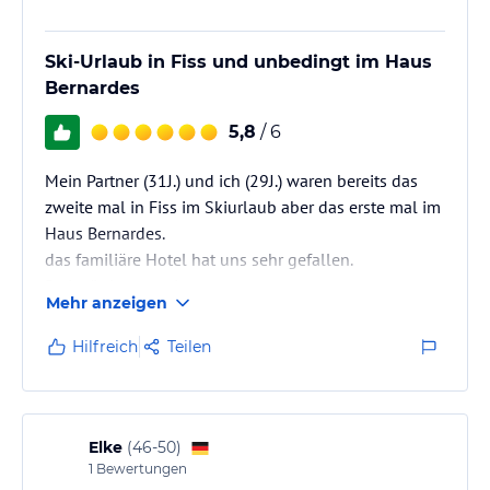
Ski-Urlaub in Fiss und unbedingt im Haus
Bernardes
5,8
/ 6
Mein Partner (31J.) und ich (29J.) waren bereits das
zweite mal in Fiss im Skiurlaub aber das erste mal im
Haus Bernardes.
das familiäre Hotel hat uns sehr gefallen.
Preis-/Leistung stimmt.
Mehr anzeigen
Wir kommen wieder
Hilfreich
Teilen
Preis-Leistungsverhältnis ist super.
wers braucht?!
-W-lan
Elke
(
46-50
)
- 2 Fernseher
1
Bewertungen