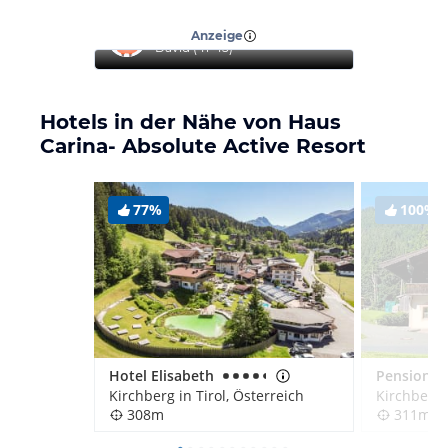
“
Top Urlaub
”
Anzeige
David
(
41-45
)
Hotels in der Nähe von Haus
Carina- Absolute Active Resort
77%
100%
Hotel Elisabeth
Pension O
Kirchberg in Tirol, Österreich
Kirchberg i
308m
311m