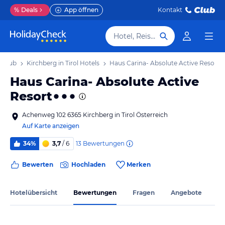
%
Deals
App öffnen
Kontakt
Hotel, Reiseziel
Urlaub
Kirchberg in Tirol Hotels
Haus Carina- Absolute Active Resort
Haus Carina- Absolute Active
Resort
Achenweg 102 6365 Kirchberg in Tirol Österreich
Auf Karte anzeigen
13
Bewertungen
34%
3,7
/ 6
Bewerten
Hochladen
Merken
Hotelübersicht
Bewertungen
Fragen
Angebote