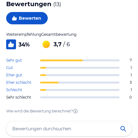
Bewertungen
(
13
)
Bewerten
Weiterempfehlung
Gesamtbewertung
3,7
/ 6
34
%
Sehr gut
7
Gut
1
Eher gut
1
Eher schlecht
3
Schlecht
1
Sehr schlecht
0
Wie wird die Bewertung berechnet?