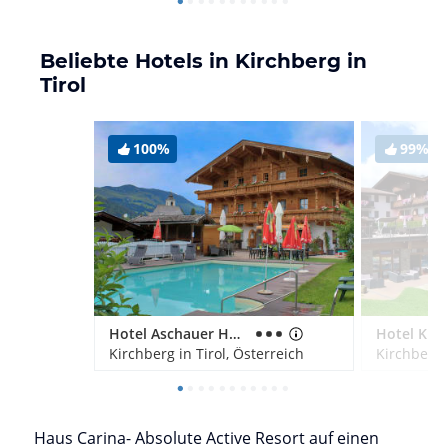
Beliebte Hotels in Kirchberg in
Tirol
100%
99%
Hotel Aschauer Hof z'Fritzn
Hotel Kro
Kirchberg in Tirol, Österreich
Kirchberg i
Haus Carina- Absolute Active Resort auf einen