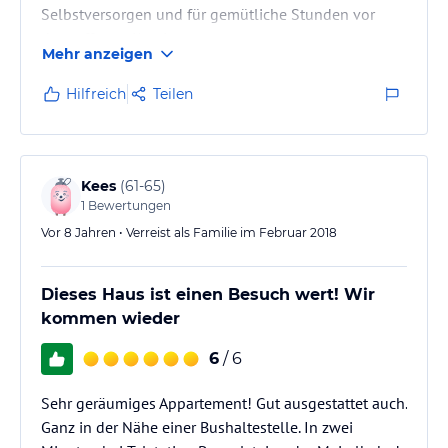
Selbstversorgen und für gemütliche Stunden vor
dem offenen Kamin.
Mehr anzeigen
Nur eine Station mit dem Schi Bus entfernt ist man im
Schigebiet Kirchberg/Kitzbühel.
Hilfreich
Teilen
Kees
(
61-65
)
1
Bewertungen
Vor 8 Jahren • Verreist als Familie im Februar 2018
Dieses Haus ist einen Besuch wert! Wir
kommen wieder
6
/ 6
Sehr geräumiges Appartement! Gut ausgestattet auch.
Ganz in der Nähe einer Bushaltestelle. In zwei