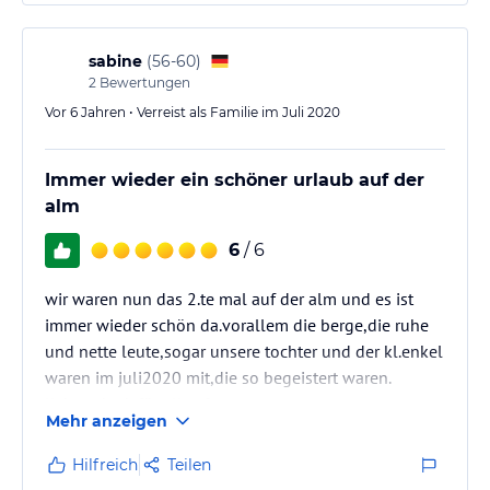
Haus Veidlis findet man handgemachte Schätze der
Gastgeber aus Hölzern der Region zum
Mitheimnehmen. Ein echter Geheimtipp!
sabine
(
56-60
)
2
Bewertungen
Vor 6 Jahren • Verreist als Familie im Juli 2020
Immer wieder ein schöner urlaub auf der
alm
6
/ 6
wir waren nun das 2.te mal auf der alm und es ist
immer wieder schön da.vorallem die berge,die ruhe
und nette leute,sogar unsere tochter und der kl.enkel
waren im juli2020 mit,die so begeistert waren.
lieben dank für alles fam.o.
Mehr anzeigen
und hoffen auf ein wiedersehen
Hilfreich
Teilen