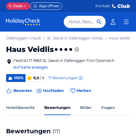
%
Deals
App öffnen
Kontakt
Hotel, Reiseziel
b in Defereggen Urlaub
St. Jakob in Defereggen Hotels
Haus Veidlis
Haus Veidlis
Feistritz 17 9963 St. Jakob in Defereggen Tirol Österreich
Auf Karte anzeigen
17
Bewertungen
100%
6,0
/ 6
Bewerten
Hochladen
Merken
Hotelübersicht
Bewertungen
Bilder
Fragen
Bewertungen
(
17
)