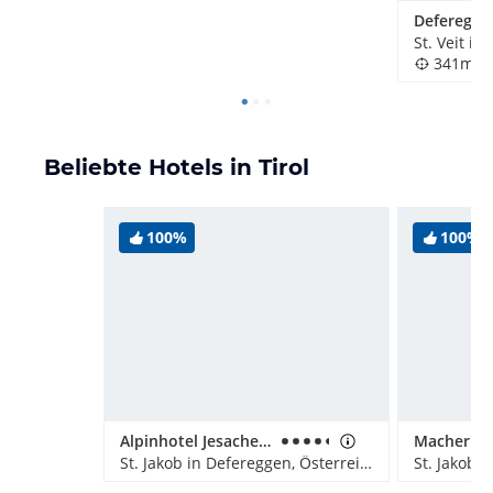
St. Veit i
341m
Beliebte Hotels in Tirol
100%
100%
Alpinhotel Jesacherhof
Macher's 
St. Jakob in Defereggen, Österreich