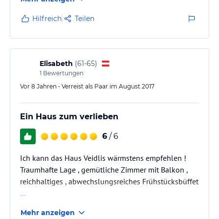
man mit einem guten, reichhaltigen Frühstück mit
regionalen Produkten, wobei auch auf
Hilfreich
Teilen
Sonderwünsche Rücksicht genommen wird. Bei der
Tagesplanung wird man gerne von den freundlichen
Wirtsleuten beraten, sodass man sich schon darauf
einstellen kann, wie lang oder steil welcher Weg ist…
Elisabeth
(
61-65
)
1
Bewertungen
Vor 8 Jahren • Verreist als Paar im August 2017
Ein Haus zum verlieben
6
/ 6
Ich kann das Haus Veidlis wärmstens empfehlen !
Traumhafte Lage , gemütliche Zimmer mit Balkon ,
reichhaltiges , abwechslungsreiches Frühstücksbüffet
...
Michaela Obkircher betreut ihre Gäste persönlich und
Mehr anzeigen
individuell mit Wander -und Ausflugtipps ....einfach