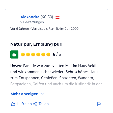
Alexandra
(
46-50
)
7
Bewertungen
Vor 6 Jahren • Verreist als Familie im Juli 2020
Natur pur, Erholung pur!
6
/ 6
Unsere Familie war zum vierten Mal im Haus Veidlis
und wir kommen sicher wieder! Sehr schönes Haus
zum Entspannen, Genießen, Spazieren, Wandern,
Bergsteigen, Golfen und auch um die Kulinarik in der
schönen Umgebung zu genießen! Auch die Städte
Mehr anzeigen
Lienz und Matrei sind nahe und einen Ausflug wert!
Das zu Fuß erreichbare Restaurant Alzenbrunn
Hilfreich
Teilen
unbedingt besuchen! Im schönen Verkaufsraum des