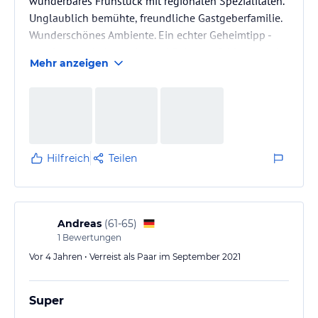
wunderbares Frühstück mit regionalen Spezialitäten.
Unglaublich bemühte, freundliche Gastgeberfamilie.
Wunderschönes Ambiente. Ein echter Geheimtipp -
zum Immerwiedergeniessen! Sehr empfehlenswert!
Mehr anzeigen
Hilfreich
Teilen
Andreas
(
61-65
)
1
Bewertungen
Vor 4 Jahren • Verreist als Paar im September 2021
Super