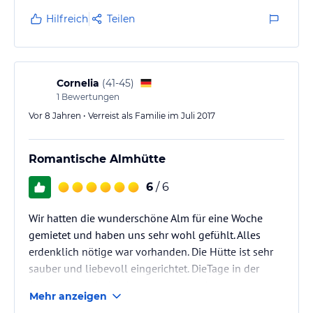
toll !!!
Hilfreich
Teilen
Osttirol ,Haus Veidlis .... wir kommen gerne wieder !
Cornelia
(
41-45
)
1
Bewertungen
Vor 8 Jahren • Verreist als Familie im Juli 2017
Romantische Almhütte
6
/ 6
Wir hatten die wunderschöne Alm für eine Woche
gemietet und haben uns sehr wohl gefühlt. Alles
erdenklich nötige war vorhanden. Die Hütte ist sehr
sauber und liebevoll eingerichtet. DieTage in der
Abgeschiedenheit mit nur ein paar sehr netter
Mehr anzeigen
Nachbarn (Sennerfamilie, Hüttenwirt von nebenan