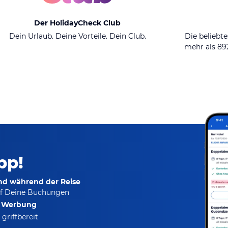
Der HolidayCheck Club
Dein Urlaub. Deine Vorteile. Dein Club.
Die beliebte
mehr als 8
pp!
und während der Reise
f Deine Buchungen
e Werbung
griffbereit