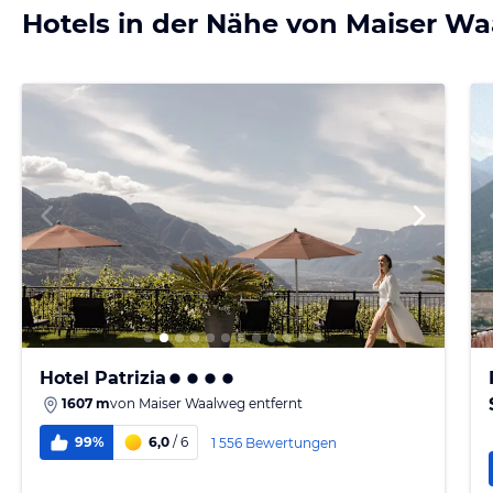
Hotels in der Nähe von Maiser W
Hotel Patrizia
1607 m
von
Maiser Waalweg
entfernt
99%
6,0
/ 6
1 556 Bewertungen