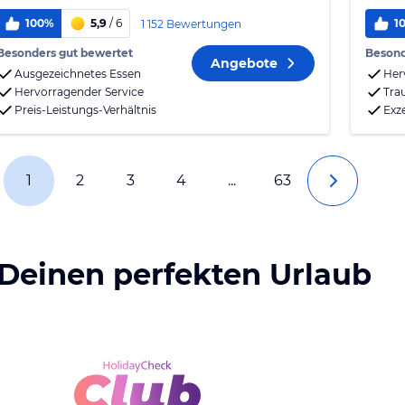
100%
5,9
/ 6
1
1 152 Bewertungen
Besonders gut bewertet
Besond
Angebote
Ausgezeichnetes Essen
Her
Hervorragender Service
Tra
Preis-Leistungs-Verhältnis
Exz
1
2
3
4
...
63
 Deinen perfekten Urlaub