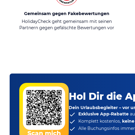
Gemeinsam gegen Fakebewertungen
HolidayCheck geht gemeinsam mit seinen
Partnern gegen gefälschte Bewertungen vor
Hol Dir die A
Dein Urlaubsbegleiter – vor 
Exklusive App-Rabatte
au
Komplett kostenlos,
kein
Alle Buchungsinfos immer 
Scan mich