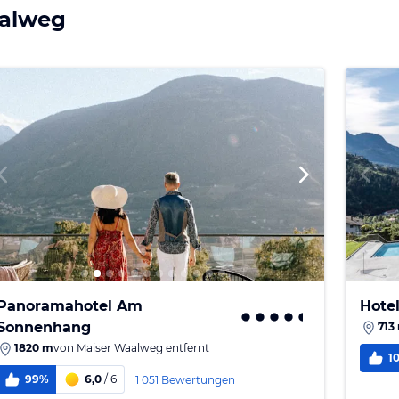
aalweg
Panoramahotel Am
Hote
Sonnenhang
713
1820 m
von
Maiser Waalweg
entfernt
1
99%
6,0
/ 6
1 051 Bewertungen