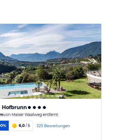
l Hofbrunn
 m
von
Maiser Waalweg
entfernt
00%
6,0
/ 6
325 Bewertungen