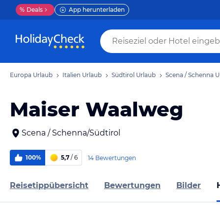
%
Deals
App herunterladen
Europa Urlaub
Italien Urlaub
Südtirol Urlaub
Scena / Schenna U
Maiser Waalweg
Scena / Schenna/Südtirol
100%
5,7
/ 6
14 Bewertungen
Reisetippübersicht
Bewertungen
Bilder