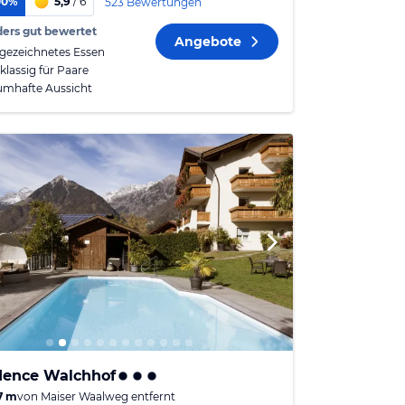
00%
5,9
/ 6
523 Bewertungen
ers gut bewertet
Angebote
gezeichnetes Essen
klassig für Paare
umhafte Aussicht
dence Walchhof
7 m
von
Maiser Waalweg
entfernt