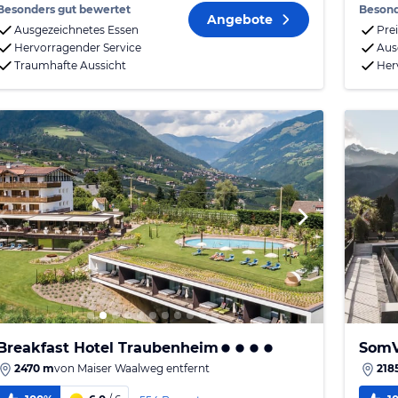
Besonders gut bewertet
Besond
Angebote
Ausgezeichnetes Essen
Pre
Hervorragender Service
Aus
Traumhafte Aussicht
Her
Breakfast Hotel Traubenheim
SomV
2470 m
von
Maiser Waalweg
entfernt
218