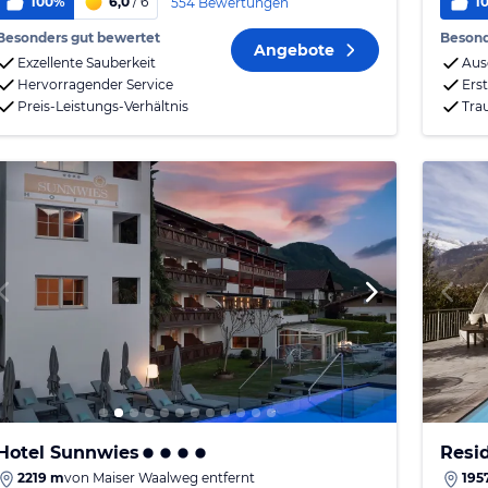
100%
6,0
/ 6
1
554 Bewertungen
Besonders gut bewertet
Besond
Angebote
Exzellente Sauberkeit
Aus
Hervorragender Service
Erst
Preis-Leistungs-Verhältnis
Tra
Hotel Sunnwies
Resi
2219 m
von
Maiser Waalweg
entfernt
195