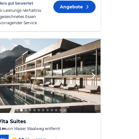
ers gut bewertet
Angebote
is-Leistungs-Verhältnis
gezeichnetes Essen
vorragender Service
ita Suites
5 m
von
Maiser Waalweg
entfernt