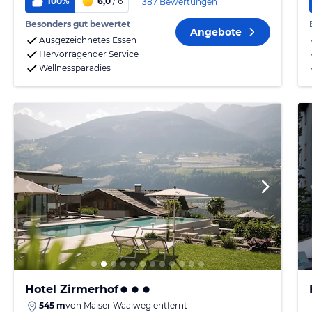
100%
6,0
/ 6
1 387 Bewertungen
Besonders gut bewertet
Angebote
Ausgezeichnetes Essen
Hervorragender Service
Wellnessparadies
Hotel Zirmerhof
545 m
von
Maiser Waalweg
entfernt