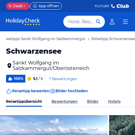
%
Deals
App öffnen
Kontakt
Hotel, Reiseziel
Reisetipps Sankt Wolfgang im Salzkammergut
Reisetipp Schwarzensee
Schwarzensee
Sankt Wolfgang im
Salzkammergut/Oberösterreich
100%
5,1
/ 6
7 Bewertungen
Reisetipp bewerten
Bilder hochladen
Reisetippübersicht
Bewertungen
Bilder
Hotels