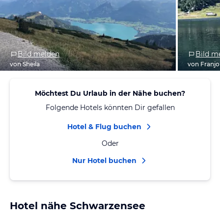
Bild melden
Bild m
von Sheila
von Franjo
Möchtest Du Urlaub in der Nähe buchen?
Folgende Hotels könnten Dir gefallen
Hotel & Flug buchen
Oder
Nur Hotel buchen
Hotel nähe Schwarzensee