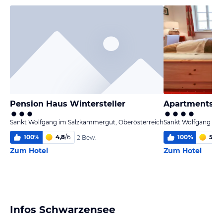
Pension Haus Wintersteller
Apartments L
Sankt Wolfgang im Salzkammergut, Oberösterreich
Sankt Wolfgang im
100
%
4,8
/
6
100
%
5,7
/
2 Bew.
Zum Hotel
Zum Hotel
Infos Schwarzensee