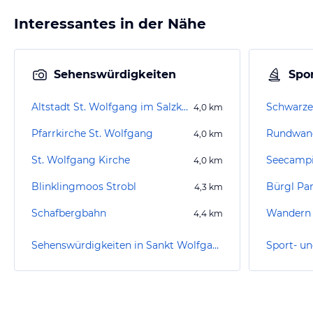
Interessantes in der Nähe
Sehenswürdigkeiten
Spor
Altstadt St. Wolfgang im Salzkammergut
Schwarz
4,0
km
Pfarrkirche St. Wolfgang
Rundwand
4,0
km
St. Wolfgang Kirche
Seecamp
4,0
km
Blinklingmoos Strobl
Bürgl P
4,3
km
Schafbergbahn
Wandern 
4,4
km
Sehenswürdigkeiten in Sankt Wolfgang im Salzkammergut