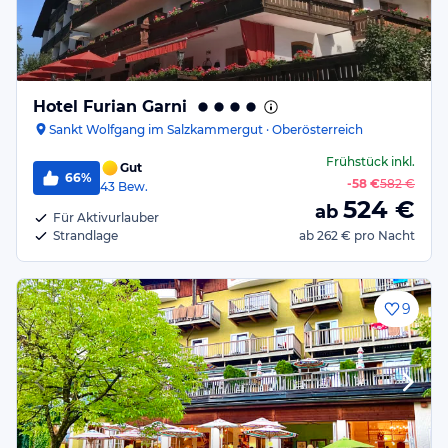
Hotel Furian Garni
Sankt Wolfgang im Salzkammergut · Oberösterreich
Frühstück
inkl.
Gut
66%
-
58 €
582 €
43
Bew.
524
€
ab
Für Aktivurlauber
Strandlage
ab
262 €
pro Nacht
9