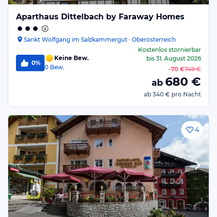
Aparthaus Dittelbach by Faraway Homes
Sankt Wolfgang im Salzkammergut · Oberösterreich
Kostenlos stornierbar
Keine Bew.
bis
31. August 2026
0%
0
Bew.
-
70 €
749 €
680
€
ab
ab
340 €
pro Nacht
4