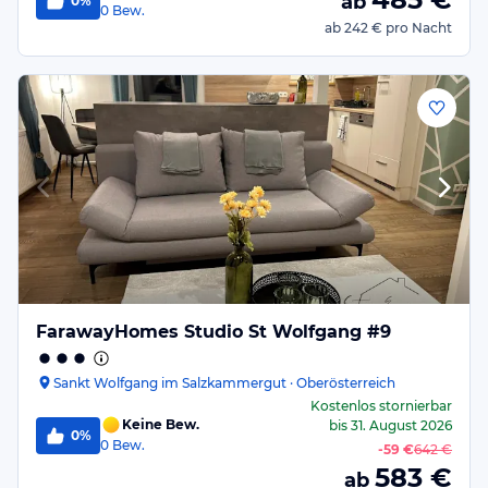
ab
0%
0
Bew.
ab
242 €
pro Nacht
FarawayHomes Studio St Wolfgang #9
Sankt Wolfgang im Salzkammergut · Oberösterreich
Kostenlos stornierbar
Keine Bew.
bis
31. August 2026
0%
0
Bew.
-
59 €
642 €
583
€
ab