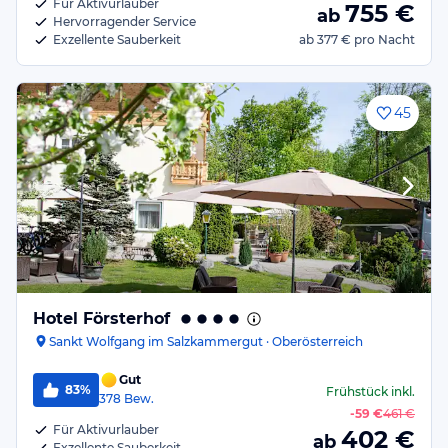
Für Aktivurlauber
755
€
ab
Hervorragender Service
Exzellente Sauberkeit
ab
377 €
pro Nacht
45
Hotel Försterhof
Sankt Wolfgang im Salzkammergut · Oberösterreich
Gut
83%
Frühstück
inkl.
378
Bew.
-
59 €
461 €
Für Aktivurlauber
402
€
ab
Exzellente Sauberkeit