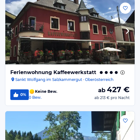
Ferienwohnung Kaffeewerkstatt
Sankt Wolfgang im Salzkammergut · Oberösterreich
427
€
ab
Keine Bew.
0%
0
Bew.
ab
213 €
pro Nacht