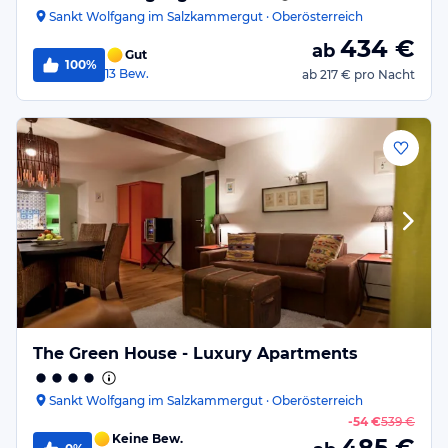
Sankt Wolfgang im Salzkammergut · Oberösterreich
434
€
ab
Gut
100%
13
Bew.
ab
217 €
pro Nacht
The Green House - Luxury Apartments
Sankt Wolfgang im Salzkammergut · Oberösterreich
-
54 €
539 €
Keine Bew.
485
€