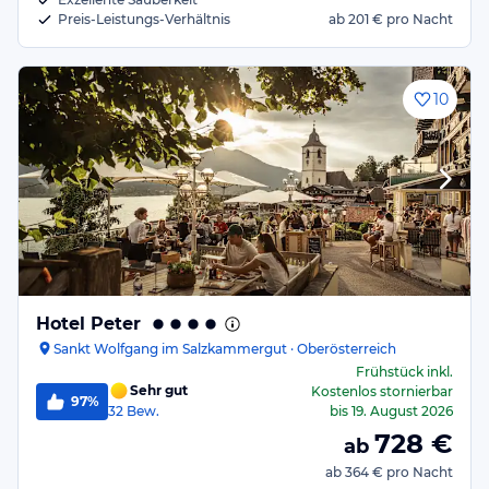
Preis-Leistungs-Verhältnis
ab
201 €
pro Nacht
10
Hotel Peter
Sankt Wolfgang im Salzkammergut · Oberösterreich
Frühstück
inkl.
Sehr gut
Kostenlos stornierbar
97%
32
Bew.
bis
19. August 2026
728
€
ab
ab
364 €
pro Nacht