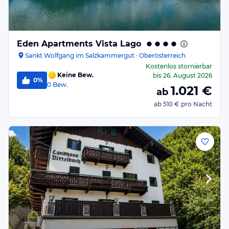
Eden Apartments Vista Lago
Sankt Wolfgang im Salzkammergut · Oberösterreich
Kostenlos stornierbar
Keine Bew.
bis
26. August 2026
0%
0
Bew.
1.021
€
ab
ab
510 €
pro Nacht