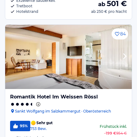
Exzellente Sauberkeit
501
€
ab
Tretboot
Hotelstrand
ab
250 €
pro Nacht
84
Romantik Hotel Im Weissen Rössl
Sankt Wolfgang im Salzkammergut · Oberösterreich
Sehr gut
95%
Frühstück
inkl.
753
Bew.
-
199 €
954 €