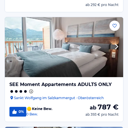
ab
292 €
pro Nacht
SEE Moment Appartements ADULTS ONLY
Sankt Wolfgang im Salzkammergut · Oberösterreich
787
€
ab
Keine Bew.
0%
0
Bew.
ab
393 €
pro Nacht