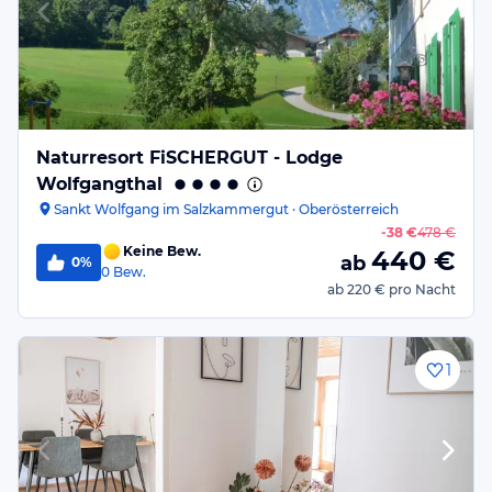
Naturresort FiSCHERGUT - Lodge
Wolfgangthal
Sankt Wolfgang im Salzkammergut · Oberösterreich
-
38 €
478 €
Keine Bew.
440
€
ab
0%
0
Bew.
ab
220 €
pro Nacht
1