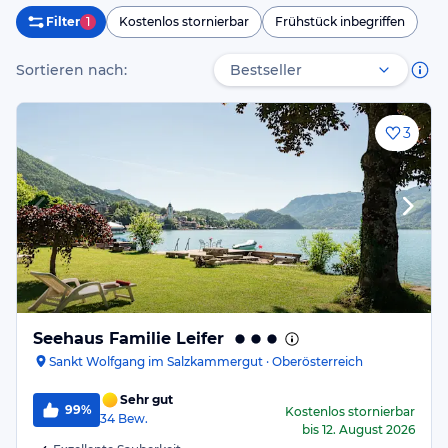
Filter
1
Kostenlos stornierbar
Frühstück inbegriffen
Sortieren nach:
3
Seehaus Familie Leifer
Sankt Wolfgang im Salzkammergut · Oberösterreich
Sehr gut
99%
Kostenlos stornierbar
34
Bew.
bis
12. August 2026