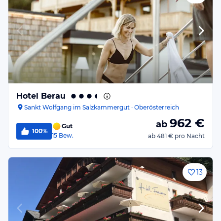
Hotel Berau
Sankt Wolfgang im Salzkammergut · Oberösterreich
962
€
ab
Gut
100%
15
Bew.
ab
481 €
pro Nacht
13