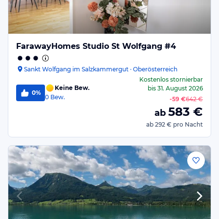
FarawayHomes Studio St Wolfgang #4
Sankt Wolfgang im Salzkammergut · Oberösterreich
Kostenlos stornierbar
Keine Bew.
bis
31. August 2026
0%
0
Bew.
-
59 €
642 €
583
€
ab
ab
292 €
pro Nacht