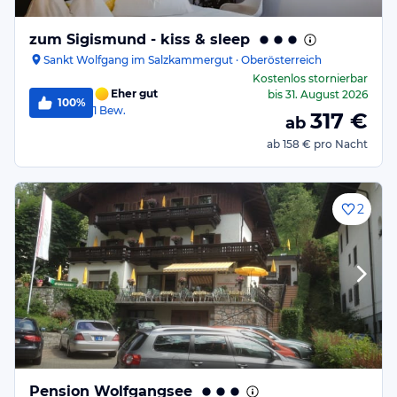
zum Sigismund - kiss & sleep
Sankt Wolfgang im Salzkammergut · Oberösterreich
Kostenlos stornierbar
Eher gut
bis
31. August 2026
100%
1
Bew.
317
€
ab
ab
158 €
pro Nacht
2
Pension Wolfgangsee