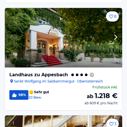
8
Landhaus zu Appesbach
Sankt Wolfgang im Salzkammergut · Oberösterreich
Frühstück
inkl.
Sehr gut
1.218
€
98%
ab
20
Bew.
ab
609 €
pro Nacht
3