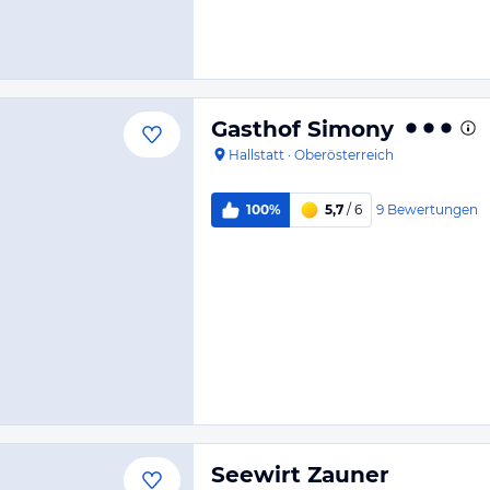
Gasthof Simony
Hallstatt
·
Oberösterreich
9
Bewertungen
100%
5,7
/ 6
Seewirt Zauner