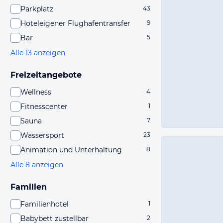
Parkplatz
43
Hoteleigener Flughafentransfer
9
Bar
5
Alle 13 anzeigen
Freizeitangebote
Wellness
4
Fitnesscenter
1
Sauna
7
Wassersport
23
Animation und Unterhaltung
8
Alle 8 anzeigen
Familien
Familienhotel
1
Babybett zustellbar
2