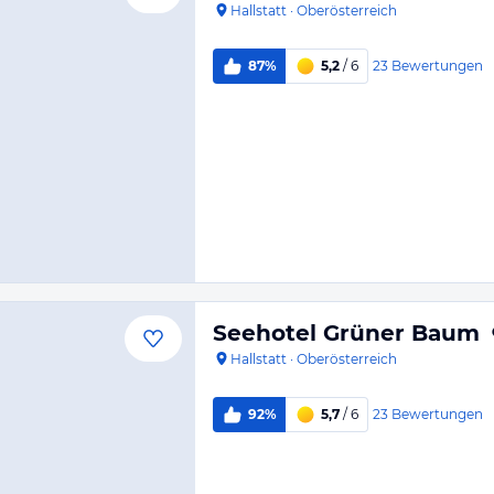
Hallstatt
·
Oberösterreich
23
Bewertungen
87%
5,2
/ 6
Seehotel Grüner Baum
Hallstatt
·
Oberösterreich
23
Bewertungen
92%
5,7
/ 6