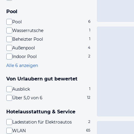
Pool
Pool
6
Wasserrutsche
1
Beheizter Pool
1
Außenpool
4
Indoor Pool
2
Alle 6 anzeigen
Von Urlaubern gut bewertet
Ausblick
1
Über 5,0 von 6
12
Hotelausstattung & Service
Ladestation für Elektroautos
2
WLAN
65