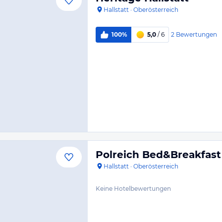
Hallstatt
·
Oberösterreich
2
Bewertungen
100%
5,0
/ 6
Polreich Bed&Breakfast
Hallstatt
·
Oberösterreich
Keine Hotelbewertungen